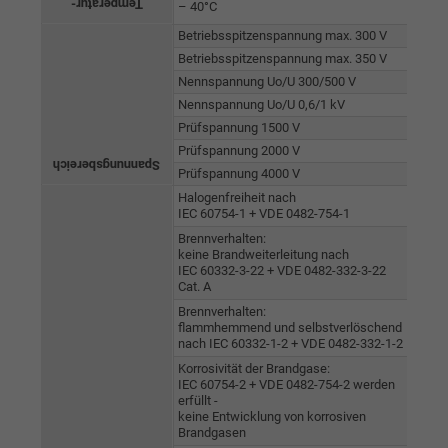
Temperatur-
Name
_gid, Google Analytics
– 40°C
Betriebsspitzenspannung max. 300 V
Anbieter
Google LLC
Betriebsspitzenspannung max. 350 V
Nennspannung Uo/U 300/500 V
Laufzeit
1 Tag
Nennspannung Uo/U 0,6/1 kV
Prüfspannung 1500 V
Cookie von Google für Website-Analysen.
Prüfspannung 2000 V
Spannungsbereich
Zweck
Erzeugt statistische Daten darüber, wie der
Prüfspannung 4000 V
Besucher die Website nutzt.
Halogenfreiheit nach
IEC 60754-1 + VDE 0482-754-1
Brennverhalten:
keine Brandweiterleitung nach
Name
_gat_UA-4852692-1, Google Analytics
IEC 60332-3-22 + VDE 0482-332-3-22
Cat. A
Anbieter
Google LLC
Brennverhalten:
flammhemmend und selbstverlöschend
nach IEC 60332-1-2 + VDE 0482-332-1-2
Laufzeit
1 Minute
Korrosivität der Brandgase:
IEC 60754-2 + VDE 0482-754-2 werden
Cookie von Google für Website-Analysen.
erfüllt -
keine Entwicklung von korrosiven
Zweck
Erzeugt statistische Daten darüber, wie der
Brandgasen
Besucher die Website nutzt.