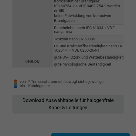
Korrosivität der Brandgase:
IEC 60754-2 + VDE 0482-754-2 werden
Laufzeit
Persistent
erfüllt -
keine Entwicklung von korrosiven
Brandgasen
Zweck
Dies ist ein Conversion Tracking-Service.
Rauchdichte nach IEC 61034 + VDE
0482-1034
Toxizität nach EN 50305
Name
NID, Google Maps
Öl- und Kraftstoffbeständigkeit nach EN
50264-1 + VDE 0260-264-1
Anbieter
Google LLC
gute UV-, Ozon- und Wetterbeständigkeit
Normen
gute mykologische Beständigkeit
Laufzeit
6 Monate
von
* Temperaturbereich bewegt siehe jeweilige
Registriert eine eindeutige ID, die das Gerät
bis
Katalogseite
Zweck
eines wiederkehrenden Benutzers identifizie
Die ID wird für gezielte Werbung genutzt.
Download Auswahltabelle für halogenfreie
Kabel & Leitungen
Name
_fbp, Facebook Pixel
Anbieter
Facebook Ireland Ltd.