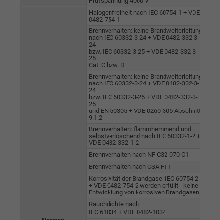
Prüfspannung 4000 V
Halogenfreiheit nach IEC 60754-1 + VDE
0482-754-1
Brennverhalten: keine Brandweiterleitung
nach IEC 60332-3-24 + VDE 0482-332-3-
24
bzw. IEC 60332-3-25 + VDE 0482-332-3-
25
Cat. C bzw. D
Brennverhalten: keine Brandweiterleitung
nach IEC 60332-3-24 + VDE 0482-332-3-
24
bzw. IEC 60332-3-25 + VDE 0482-332-3-
25
und EN 50305 + VDE 0260-305 Abschnitt
9.1.2
Brennverhalten: flammhemmend und
selbstverlöschend nach IEC 60332-1-2 +
VDE 0482-332-1-2
Brennverhalten nach NF C32-070 C1
Brennverhalten nach CSA FT1
Korrosivität der Brandgase: IEC 60754-2
+ VDE 0482-754-2 werden erfüllt - keine
Entwicklung von korrosiven Brandgasen
Rauchdichte nach
IEC 61034 + VDE 0482-1034
Normen