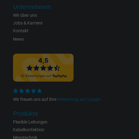
Unternehmen
Laufzeit
1 Jahr
Wir über uns
Jobs & Karriere
Cookie von Facebook für Website-Analyse,
Zweck
Kontakt
Anzeigenausrichtung und Anzeigenmessu
News
Name
datr, Facebook Pixel
Anbieter
Facebook Ireland Ltd.
Laufzeit
1 Jahr
Cookie von Facebook für Website-Analyse,
Zweck
Wir freuen uns auf Ihre
Bewertung auf Google
Anzeigenausrichtung und Anzeigenmessu
Produkte
Name
fr, Facebook Pixel
Flexible Leitungen
Kabelkonfektion
Anbieter
Facebook Ireland Ltd.
Messtechnik