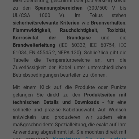
Mehraderleitung, geschirmt oder paarverseilt) sowie
zu den
Spannungsbereichen
(300/500 V bis
UL/CSA 1000 V). Im Fokus stehen
sicherheitsrelevante Kriterien
wie
Brennverhalten
,
Flammwidrigkeit
,
Rauchdichtigkeit
,
Toxizität
,
Korrosivität der Brandgase
und die
Brandweiterleitung
(IEC 60332, IEC 60754, IEC
61034, EN 45545-2, NFPA 130). Schließlich gibt die
Tabelle die Temperaturbereiche an, um die
Zuverlässigkeit der Kabel unter unterschiedlichen
Betriebsbedingungen beurteilen zu können.
Mit einem Klick auf die Produkte oder Punkte
gelangen Sie direkt zu den
Produktseiten mit
technischen Details und Downloads
- für eine
schnelle und präzise Kabelauswahl. Auf Wunsch
entwickeln und produzieren wir zudem eine
maßgeschneiderte Spezialleitung, die exakt auf Ihre
Anwendung abgestimmt ist. Sie möchten direkt mit