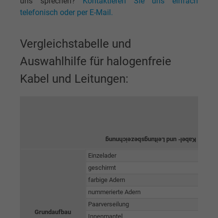
uns sprechen?
Kontaktieren Sie uns einfach
telefonisch oder per E-Mail.
Vergleichstabelle und
Auswahlhilfe für halogenfreie
Kabel und Leitungen:
F
A 
Kabel- und Leitungsbezeichnung
SA
Einzelader
geschirmt
farbige Adern
nummerierte Adern
Paarverseilung
Grundaufbau
Innenmantel