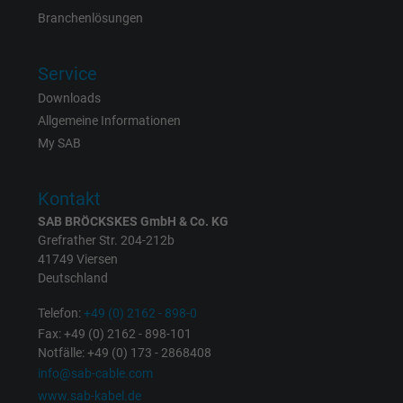
Branchenlösungen
Laufzeit
1 Jahr
Service
Cookie von Facebook für Website-Analyse,
Zweck
Anzeigenausrichtung und Anzeigenmessu
Downloads
Allgemeine Informationen
My SAB
Name
m_pixel_ration, Facebook Pixel
Anbieter
Facebook Ireland Ltd.
Kontakt
SAB BRÖCKSKES GmbH & Co. KG
Laufzeit
1 Jahr
Grefrather Str. 204-212b
41749 Viersen
Cookie von Facebook für Website-Analyse,
Deutschland
Zweck
Anzeigenausrichtung und Anzeigenmessu
Telefon:
+49 (0) 2162 - 898-0
Fax: +49 (0) 2162 - 898-101
Notfälle: +49 (0) 173 - 2868408
Name
pl, Facebook Pixel
info@sab-cable.com
Anbieter
Facebook Ireland Ltd.
www.sab-kabel.de