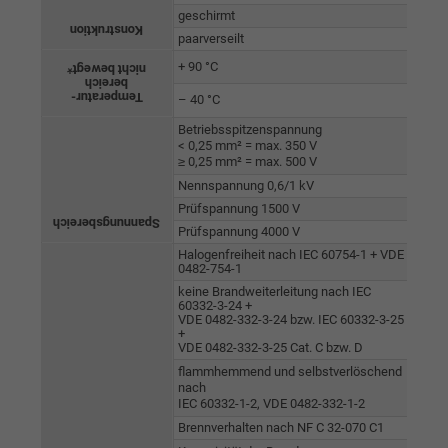
geschirmt
Mithilfe dieser ID kann Google den Nutzer 
Konstruktion
paarverseilt
Zweck
verschiedenen Websites
+ 90 °C
nicht bewegt*
domänenübergreifend erkennen und
bereich
Temperatur-
personalisierte Werbung anzeigen.
– 40 °C
Betriebsspitzenspannung
< 0,25 mm² = max. 350 V
bkdwCNfVtWgQ67qT8AM,49021628980,
≥ 0,25 mm² = max. 500 V
Name
Google Ad Conversion Tracking
Nennspannung 0,6/1 kV
Prüfspannung 1500 V
Spannungsbereich
Anbieter
Google LLC, Google Ads
Prüfspannung 4000 V
Halogenfreiheit nach IEC 60754-1 + VDE
0482-754-1
Laufzeit
Persistent
keine Brandweiterleitung nach IEC
60332-3-24 +
VDE 0482-332-3-24 bzw. IEC 60332-3-25
Zweck
Dies ist ein Conversion Tracking-Service.
+
VDE 0482-332-3-25 Cat. C bzw. D
flammhemmend und selbstverlöschend
Name
bkdwCNfVtWgQ67qT8AM,49021628980_expire
nach
IEC 60332-1-2, VDE 0482-332-1-2
Brennverhalten nach NF C 32-070 C1
Anbieter
Google Ads Conversion Tracking, Google LLC