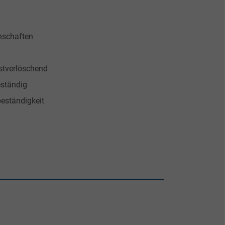
nschaften
tverlöschend
eständig
eständigkeit