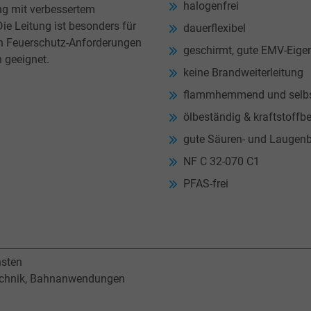
halogenfrei
ng mit verbessertem
e Leitung ist besonders für
dauerflexibel
ten Feuerschutz-Anforderungen
geschirmt, gute EMV-Eige
 geeignet.
keine Brandweiterleitung
flammhemmend und selbs
ölbeständig & kraftstoffb
gute Säuren- und Laugenb
NF C 32-070 C1
PFAS-frei
hsten
echnik, Bahnanwendungen