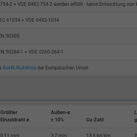
754-2 + VDE 0482-754-2 werden erfüllt - keine Entwicklung von
2 Jahre
IEC 61034 + VDE 0482-1034
Cookie von Google für Website-Analysen.
Erzeugt statistische Daten darüber, wie der
EN 50305
Besucher die Website nutzt.
EN 50264-1 + VDE 0260-264-1
_gid, Google Analytics
ß
RoHS-Richtlinie
der Europäischen Union
Google LLC
1 Tag
Cookie von Google für Website-Analysen.
Erzeugt statistische Daten darüber, wie der
Größter
Außen-ø
L
Besucher die Website nutzt.
Einzeldraht ø
± 10%
Cu-Zahl
g
_gat_UA-4852692-1, Google Analytics
0,11 mm
3,7 mm
13,5 kg/km
2