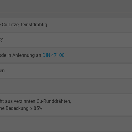
 Cu-Litze, feinstdrähtig
X®
ode in Anlehnung an
DIN 47100
gen
ht aus verzinnten Cu-Runddrähten,
che Bedeckung ≥ 85%