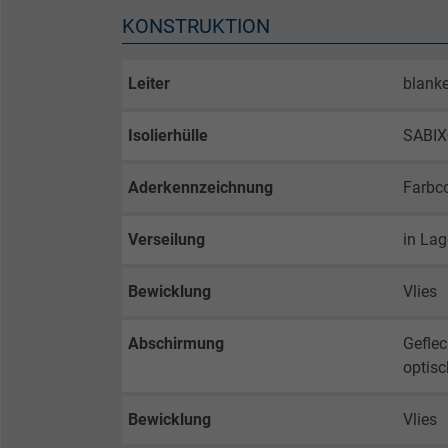
KONSTRUKTION
Leiter
blanke
Isolierhülle
SABI
Aderkennzeichnung
Farbc
Verseilung
in La
Bewicklung
Vlies
Abschirmung
Geflec
optis
Bewicklung
Vlies