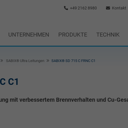
+49 2162 8980
Kontakt
UNTERNEHMEN
PRODUKTE
TECHNIK
SABIX® Ultra Leitungen
SABIX® SD 715 C FRNC C1
C C1
itung mit verbessertem Brennverhalten und Cu-G