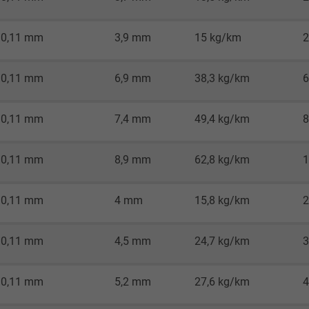
Google LLC
0,11 mm
3,9 mm
15 kg/km
2
1 Minute
0,11 mm
6,9 mm
38,3 kg/km
6
Cookie von Google für Website-Analysen.
Erzeugt statistische Daten darüber, wie der
0,11 mm
7,4 mm
49,4 kg/km
8
Besucher die Website nutzt.
0,11 mm
8,9 mm
62,8 kg/km
1
IDE, Google DoubleClick
Google LLC
0,11 mm
4 mm
15,8 kg/km
2
1 Jahr
0,11 mm
4,5 mm
24,7 kg/km
3
Wird verwendet, um die Aktionen eines
Benutzers auf der Website zu
0,11 mm
5,2 mm
27,6 kg/km
4
Werbezwecken zu registrieren und zu