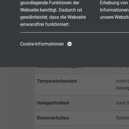
Mykologische Beständigkeit
gut
grundlegende Funktionen der
Erhebung von 
Webseite benötigt. Dadurch ist
Informationen
Prüfspannung
Ader/
gewährleistet, dass die Webseite
unsere Websit
Ader/
einwandfrei funktioniert.
Mindestbiegeradius
fest ve
Name
cookie_optin
Name
Cookie-Informationen
frei b
dauerf
Anbieter
TYPO3
Anbieter
Laufzeit
1 Jahr
Laufzeit
Strahlenbeständigkeit
1 x 10
Enthält die
Temperaturbereich
nicht 
Zweck
gewählten Tracking-
Zweck
bewegt
Optin-Einstellungen.
Halogenfreiheit
nach 
Name
Brennverhalten
flamm
Anbieter