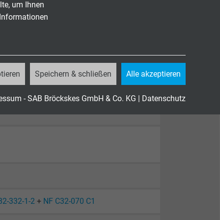
lte, um Ihnen
 Informationen
tieren
Speichern & schließen
Alle akzeptieren
essum - SAB Bröckskes GmbH & Co. KG
|
Datenschutz
82-332-1-2
+
NF C32-070 C1