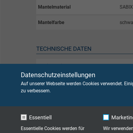
Mantelmaterial
SABIX
Mantelfarbe
schwa
TECHNISCHE DATEN
Betriebsspitzenspannung
< 0,2
≥ 0,2
Datenschutzeinstellungen
Auf unserer Webseite werden Cookies verwendet. Eini
Flammausbreitung
keine 
zu verbessern.
nach
bzw.
I
Essentiell
Marketing
UV-, Ozon- und Wetterbeständigkeit
gut
Essentielle Cookies werden für
Wir verwenden