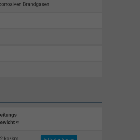
 korrosiven Brandgasen
eitungs-
ewicht ≈
2 kg/km
Artikel anfragen