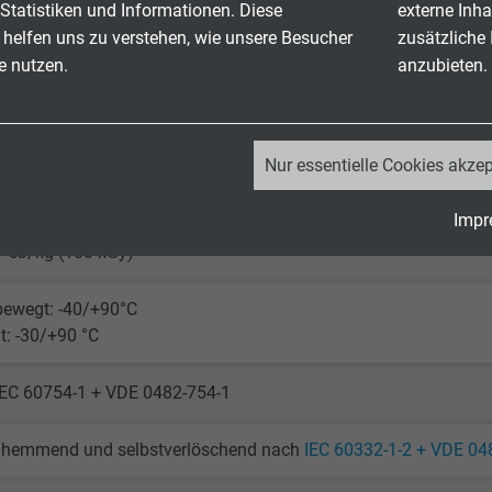
Statistiken und Informationen. Diese
externe Inha
 helfen uns zu verstehen, wie unsere Besucher
zusätzliche
Ader 1500 V
e nutzen.
anzubieten.
Schirm 1200 V
rlegt: 4 x d
_ga, Google Analytics
Nur essentielle Cookies akzep
eweglich: 6 x d
lexibel: 15 x d
Google LLC
Impr
2 Jahre
⁷ cJ/kg (100 kGy)
Cookie von Google für Website-Analysen.
bewegt: -40/+90°C
Erzeugt statistische Daten darüber, wie der
: -30/+90 °C
Besucher die Website nutzt.
IEC 60754-1 + VDE 0482-754-1
_ga_JL6KH9WKZ9, Google Analytics
hemmend und selbstverlöschend nach
IEC 60332-1-2 + VDE 04
Google LLC