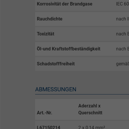
Korrosivität der Brandgase
IEC 60
Laufzeit
Rauchdichte
nach 
Zweck
Toxizität
nach 
Öl-und Kraftstoffbeständigkeit
nach 
Name
Schadstofffreiheit
gemä
Anbieter
Laufzeit
ABMESSUNGEN
Zweck
Aderzahl x
Art.-Nr.
Querschnitt
Name
L67150214
2 x 0,14 mm²