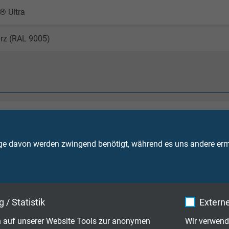
® Ultra
rz (RAL 9005)
5 mm² = max. 350 V
5 mm² = max. 500 V
ge davon werden zwingend benötigt, während es uns andere ermö
Brandweiterleitung
IEC 60332-3-24 + VDE 0482-332-3-24
EC 60332-3-25 + VDE 0482-332-3-25
Kategorie C bzw. D
 / Statistik
Externe
 auf unserer Website Tools zur anonymen
Wir verwend