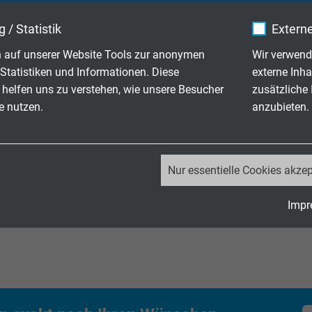
die in industriellen Applikationen vorherrschen.
 / Statistik
Externe
 auf unserer Website Tools zur anonymen
Wir verwend
Statistiken und Informationen. Diese
externe Inha
 helfen uns zu verstehen, wie unsere Besucher
zusätzliche
e nutzen.
anzubieten.
2.0 / USB 3.2 Gen 1x1 Leitunge
_ga, Google Analytics
Nur essentielle Cookies akzep
Google LLC
Impr
2 Jahre
Cookie von Google für Website-Analysen.
Erzeugt statistische Daten darüber, wie der
Besucher die Website nutzt.