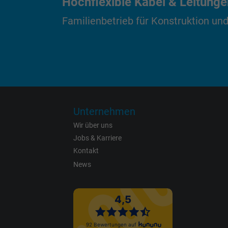
Hochflexible Kabel & Leitung
Name
Familienbetrieb für Konstruktion und
Anbieter
Laufzeit
Zweck
Unternehmen
Wir über uns
Jobs & Karriere
Name
Kontakt
News
Anbieter
Laufzeit
Zweck