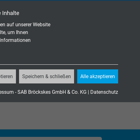
 Inhalte
en auf unserer Website
lte, um Ihnen
KATALOG HERUNTERLADEN (PDF)
 Informationen
n
tieren
Speichern & schließen
Alle akzeptieren
essum - SAB Bröckskes GmbH & Co. KG
|
Datenschutz