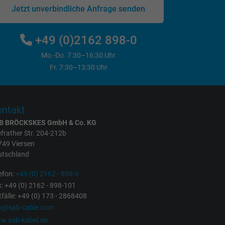
Jetzt unverbindliche Anfrage senden
+49 (0)2162 898-0
Mo.-Do. 7:30–16:30 Uhr
Fr. 7:30–13:30 Uhr
ntakt
B BRÖCKSKES GmbH & Co. KG
frather Str. 204-212b
749 Viersen
utschland
efon:
+49 (0) 2162 - 898-0
: +49 (0) 2162 - 898-101
fälle: +49 (0) 173 - 2868408
fo@sab-cable.com
w.sab-kabel.de