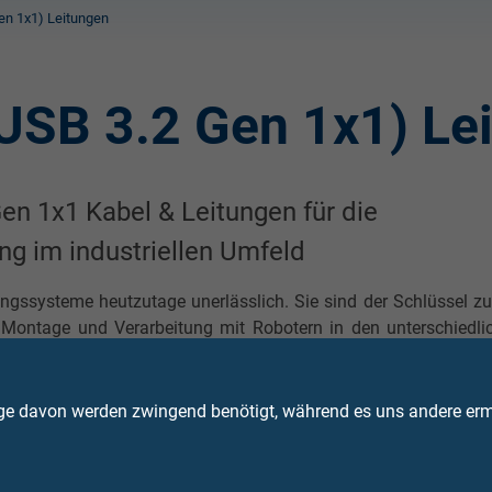
Gen 1x1) Leitungen
(USB 3.2 Gen 1x1) Le
en 1x1 Kabel & Leitungen für die
g im industriellen Umfeld
itungssysteme heutzutage unerlässlich. Sie sind der Schlüssel z
er Montage und Verarbeitung mit Robotern in den unterschiedli
on von Teilen und Komponenten, der Sichtinspektion
 oder Typprüfung; überall ist eine schnelle und zuverl
Kamera bis hin zum Industrie PC absolut entscheidend.
ge davon werden zwingend benötigt, während es uns andere ermö
chflexiblen USB 2.0 und USB 3.2 Gen 1x1 Leitungen
entwickel
enschaften
, wie sie in der intelligenten Bildverarbeitung gef