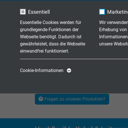
werden - und das unter extremen Bedingungen, 
Essentiell
Marketing
Essentielle Cookies werden für
Wir verwenden
grundlegende Funktionen der
Erhebung von 
Webseite benötigt. Dadurch ist
Informationen
gewährleistet, dass die Webseite
unsere Websit
Produktübersicht USB 
einwandfrei funktioniert.
Name
cookie_optin
Name
Hochflexible USB 3.2 Gen 1x1 Leitungen
Cookie-Informationen
Hochflexible USB 2.0 Leitungen
Anbieter
TYPO3
Anbieter
Laufzeit
1 Jahr
Laufzeit
Fragen zu unseren Produkten?
Enthält die
Zweck
gewählten Tracking-
Zweck
Optin-Einstellungen.