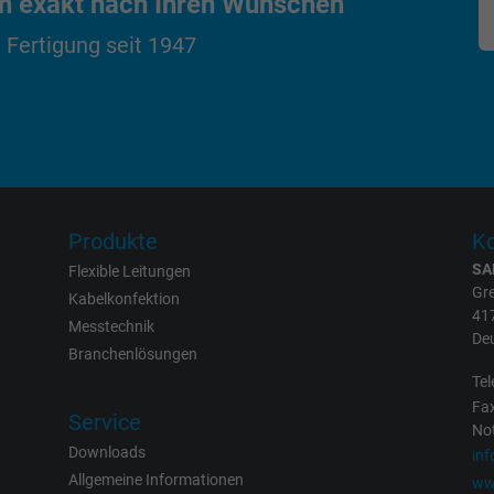
en exakt nach Ihren Wünschen
_ga_JL6KH9WKZ9, Google Analytics
 Fertigung seit 1947
Google LLC
2 Jahre
Cookie von Google für Website-Analysen.
Erzeugt statistische Daten darüber, wie der
Produkte
Ko
Besucher die Website nutzt.
SA
Flexible Leitungen
Gre
Kabelkonfektion
_gid, Google Analytics
41
Messtechnik
De
Branchenlösungen
Google LLC
Tel
Fax
1 Tag
Service
Not
Downloads
in
Cookie von Google für Website-Analysen.
Allgemeine Informationen
ww
Erzeugt statistische Daten darüber, wie der