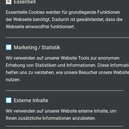
Essentiell
ZPFW2 (UL) und ZPFW8 (Kanada) - vom Kabel bis zur
Essentielle Cookies werden für grundlegende Funktionen
anschlussfertigen Konfektion. Durch die Kombination
der Webseite benötigt. Dadurch ist gewährleistet, dass die
aus eigener Kabelherstellung und Kabelkonfektion
Webseite einwandfrei funktioniert.
können individuelle Anforderungen flexibel umgesetzt
werden.
Name
cookie_optin
Gerne beraten wir Sie bei der Auswahl einer geeigneten
Marketing / Statistik
UL-zertifizierten Kabelkonfektion für den
Anbieter
TYPO3
Wir verwenden auf unserer Website Tools zur anonymen
nordamerikanischen Markt und unterstützen Sie bei der
Erhebung von Statistiken und Informationen. Diese Informat
Umsetzung Ihrer spezifischen Anforderungen.
Sprechen
Laufzeit
1 Jahr
helfen uns zu verstehen, wie unsere Besucher unsere Websit
Sie uns direkt an
nutzen.
Enthält die gewählten Tracking-Optin-
Zweck
Weitere Informationen zu kundenspezifischen
Einstellungen.
Kabelkonfektionen sowie die Möglichkeit zur technischen
Name
_ga, Google Analytics
Anfrage finden Sie auf unserer Seite zur
Externe Inhalte
kundenspezifischen Kabelkonfektion
.
Anbieter
Google LLC
Wir verwenden auf unserer Website externe Inhalte, um
Das
UL-Zertifikat
„Wiring Harness Label“ von SAB
Ihnen zusätzliche Informationen anzubieten.
Laufzeit
2 Jahre
Bröckskes können Sie direkt hier einsehen und