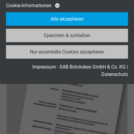
herunterladen.
Cookie von Google für Website-Analysen.
Cookie-Informationen
Zweck
Erzeugt statistische Daten darüber, wie der
UL-Zertifikat „Wiring Harness Label“ herunterladen
Alle akzeptieren
Besucher die Website nutzt.
Speichern & schließen
Name
_ga_JL6KH9WKZ9, Google Analytics
Nur essentielle Cookies akzeptieren
Anbieter
Google LLC
Laufzeit
2 Jahre
Impressum - SAB Bröckskes GmbH & Co. KG
|
Datenschutz
Cookie von Google für Website-Analysen.
Zweck
Erzeugt statistische Daten darüber, wie der
Besucher die Website nutzt.
Name
_gid, Google Analytics
Anbieter
Google LLC