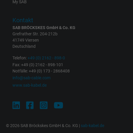
Cookie von Facebook für Website-Analyse,
My SAB
Zweck
Anzeigenausrichtung und Anzeigenmessu
Kontakt
Name
act, Facebook Pixel
SAB BRÖCKSKES GmbH & Co. KG
Grefrather Str. 204-212b
Anbieter
Facebook Ireland Ltd.
41749 Viersen
Deutschland
Laufzeit
1 Jahr
Telefon:
+49 (0) 2162 - 898-0
Fax: +49 (0) 2162 - 898-101
Cookie von Facebook für Website-Analyse,
Zweck
Notfälle: +49 (0) 173 - 2868408
Anzeigenausrichtung und Anzeigenmessu
info@sab-cable.com
www.sab-kabel.de
Name
c_user, Facebook Pixel
Anbieter
Facebook Ireland Ltd.
Laufzeit
1 Jahr
© 2026 SAB Bröckskes GmbH & Co. KG |
sab-kabel.de