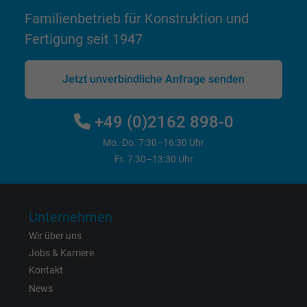
personalisierte Werbung anzeigen.
Familienbetrieb für Konstruktion und
Fertigung seit 1947
bkdwCNfVtWgQ67qT8AM,49021628980,
Name
Google Ad Conversion Tracking
Jetzt unverbindliche Anfrage senden
Anbieter
Google LLC, Google Ads
+49 (0)2162 898-0
Laufzeit
Persistent
Mo.-Do. 7:30–16:30 Uhr
Fr. 7:30–13:30 Uhr
Zweck
Dies ist ein Conversion Tracking-Service.
Name
bkdwCNfVtWgQ67qT8AM,49021628980_expire
Unternehmen
Wir über uns
Anbieter
Google Ads Conversion Tracking, Google LLC
Jobs & Karriere
Kontakt
Laufzeit
Persistent
News