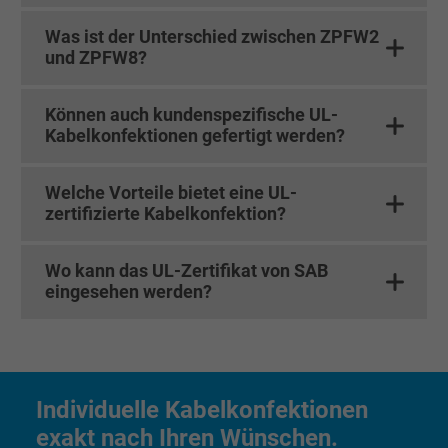
Anbieter
Google LLC
Was ist der Unterschied zwischen ZPFW2
und ZPFW8?
Laufzeit
1 Jahr
Können auch kundenspezifische UL-
Wird verwendet, um die Aktionen eines
Kabelkonfektionen gefertigt werden?
Zweck
Benutzers auf der Website zu Werbezweck
zu registrieren und zu melden.
Welche Vorteile bietet eine UL-
zertifizierte Kabelkonfektion?
Name
test_cookie, Google DoubleClick
Wo kann das UL-Zertifikat von SAB
Anbieter
Google LLC
eingesehen werden?
Laufzeit
15 Minuten
Enthält eine zufällig generierte Benutzer-ID.
Mithilfe dieser ID kann Google den Nutzer 
Individuelle Kabelkonfektionen
Zweck
verschiedenen Websites
exakt nach Ihren Wünschen.
domänenübergreifend erkennen und