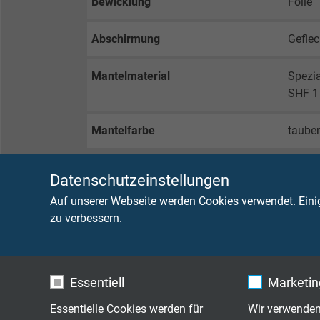
Bewicklung
Folie
Abschirmung
Geflec
Mantelmaterial
Spezi
SHF 1
Mantelfarbe
taube
Datenschutzeinstellungen
TECHNISCHE DATEN
Auf unserer Webseite werden Cookies verwendet. Eini
zu verbessern.
Betriebsspitzenspannung
max. 
Brennverhalten
flamm
Essentiell
Marketing
Prüfspannung
Ader/
Essentielle Cookies werden für
Wir verwenden