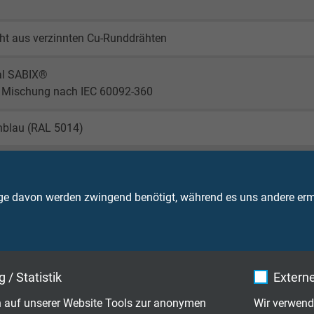
ht aus verzinnten Cu-Runddrähten
al SABIX®
 Mischung nach IEC 60092-360
nblau (RAL 5014)
ge davon werden zwingend benötigt, während es uns andere ermö
350 V
hemmend und selbstverlöschend nach
IEC 60332-1-2 + VDE 04
 / Statistik
Externe
Ader 1500 V
 auf unserer Website Tools zur anonymen
Wir verwend