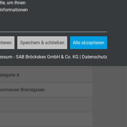
lte, um Ihnen
 Informationen
tieren
Speichern & schließen
Alle akzeptieren
essum - SAB Bröckskes GmbH & Co. KG
|
Datenschutz
tegorie A
 korrosiven Brandgasen