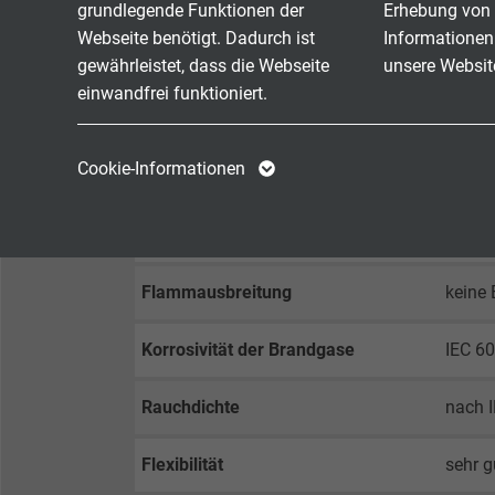
Ader/
grundlegende Funktionen der
Erhebung von 
Webseite benötigt. Dadurch ist
Informationen
gewährleistet, dass die Webseite
unsere Websit
Mindestbiegeradius
fest ve
frei b
einwandfrei funktioniert.
Name
cookie_optin
Name
Temperaturbereich
nicht 
Cookie-Informationen
bewegt
Anbieter
TYPO3
Anbieter
Halogenfreiheit
nach 
Laufzeit
1 Jahr
Laufzeit
Flammausbreitung
keine 
Enthält die
Zweck
gewählten Tracking-
Zweck
Korrosivität der Brandgase
IEC 60
Optin-Einstellungen.
Rauchdichte
nach 
Name
Flexibilität
sehr g
Anbieter