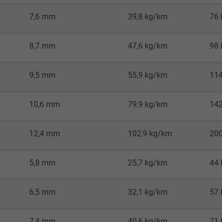
7,6 mm
39,8 kg/km
76
Google LLC
1 Minute
8,7 mm
47,6 kg/km
98
Cookie von Google für Website-Analysen.
9,5 mm
55,9 kg/km
11
Erzeugt statistische Daten darüber, wie der
Besucher die Website nutzt.
10,6 mm
79,9 kg/km
14
IDE, Google DoubleClick
12,4 mm
102,9 kg/km
20
Google LLC
5,8 mm
25,7 kg/km
44
1 Jahr
Wird verwendet, um die Aktionen eines
6,5 mm
32,1 kg/km
57
Benutzers auf der Website zu
Werbezwecken zu registrieren und zu
7,4 mm
40,6 kg/km
71