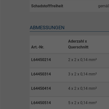
Schadstofffreiheit
gemä
Laufzeit
Zweck
ABMESSUNGEN
Aderzahl x
Name
Art.-Nr.
Querschnitt
Anbieter
L64450214
2 x 2 x 0,14 mm²
Laufzeit
L64450314
3 x 2 x 0,14 mm²
Zweck
L64450414
4 x 2 x 0,14 mm²
L64450514
5 x 2 x 0,14 mm²
Name