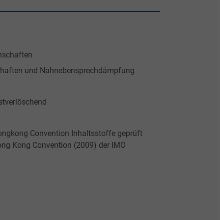
nschaften
schaften und Nahnebensprechdämpfung
tverlöschend
gkong Convention Inhaltsstoffe geprüft
ong Kong Convention (2009) der IMO