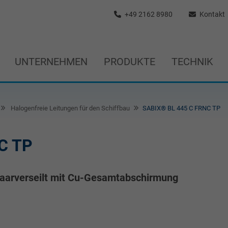
+49 2162 8980
Kontakt
UNTERNEHMEN
PRODUKTE
TECHNIK
Halogenfreie Leitungen für den Schiffbau
SABIX® BL 445 C FRNC TP
C TP
 paarverseilt mit Cu-Gesamtabschirmung