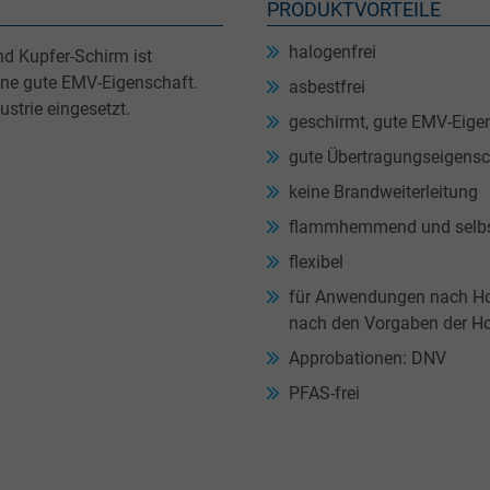
PRODUKTVORTEILE
halogenfrei
d Kupfer-Schirm ist
eine gute EMV-Eigenschaft.
asbestfrei
ustrie eingesetzt.
geschirmt, gute EMV-Eige
gute Übertragungseigen
keine Brandweiterleitung
flammhemmend und selbs
flexibel
für Anwendungen nach Hon
nach den Vorgaben der H
Approbationen: DNV
PFAS-frei