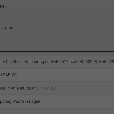
rie!
elfarbe
nte Cu-Litzein Anlehnung an VDE 0812 bzw. IEC 60228, VDE 029
al SABIX®
ode in Anlehnung an
DIN 47100
paarig, Paare in Lagen