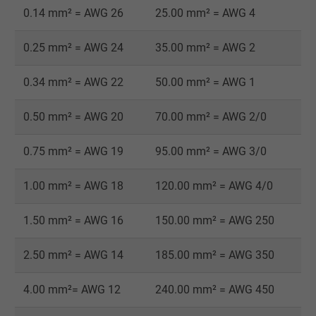
0.14 mm² = AWG 26
25.00 mm² = AWG 4
Cookie von Google für Website-Analysen.
Zweck
Erzeugt statistische Daten darüber, wie der
0.25 mm² = AWG 24
35.00 mm² = AWG 2
Besucher die Website nutzt.
0.34 mm² = AWG 22
50.00 mm² = AWG 1
Name
_gat_UA-4852692-1, Google Analytics
0.50 mm² = AWG 20
70.00 mm² = AWG 2/0
Anbieter
Google LLC
0.75 mm² = AWG 19
95.00 mm² = AWG 3/0
Laufzeit
1 Minute
1.00 mm² = AWG 18
120.00 mm² = AWG 4/0
Cookie von Google für Website-Analysen.
Zweck
Erzeugt statistische Daten darüber, wie der
1.50 mm² = AWG 16
150.00 mm² = AWG 250
Besucher die Website nutzt.
2.50 mm² = AWG 14
185.00 mm² = AWG 350
Name
IDE, Google DoubleClick
4.00 mm²= AWG 12
240.00 mm² = AWG 450
Anbieter
Google LLC