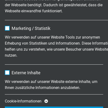
der Webseite benötigt. Dadurch ist gewährleistet, dass die
Datenleitungen – Litzenaufbau
Webseite einwandfrei funktioniert.
z.B. Artikelgruppe 0305, 0315, 0345, 5305, 5315, 5345,
Name
cookie_optin
6305, 6315, 6345, …
Marketing / Statistik
Anbieter
TYPO3
Nennquerschnitt
Drahtanzahl x Drahtdurchmesser
Wir verwenden auf unserer Website Tools zur anonymen
Erhebung von Statistiken und Informationen. Diese Informat
Laufzeit
1 Jahr
2
0,14 mm
≈ 18 x 0,11 mm Ø
helfen uns zu verstehen, wie unsere Besucher unsere Websit
nutzen.
Enthält die gewählten Tracking-Optin-
Zweck
2
0,25 mm
≈ 14 x 0,16 mm Ø
Einstellungen.
Name
_ga, Google Analytics
2
Externe Inhalte
0,34 mm
≈ 7 x 0,26 mm Ø
Anbieter
Google LLC
Wir verwenden auf unserer Website externe Inhalte, um
2
0,50 mm
≈ 15 x 0,21 mm Ø
Ihnen zusätzliche Informationen anzubieten.
Laufzeit
2 Jahre
2
0,75 mm
≈ 23 x 0,21 mm Ø
Cookie von Google für Website-Analysen.
Cookie-Informationen
Zweck
Erzeugt statistische Daten darüber, wie der
2