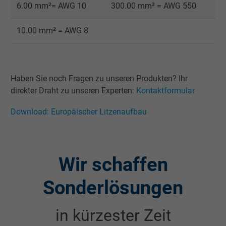
6.00 mm²= AWG 10
300.00 mm² = AWG 550
Laufzeit
1 Jahr
10.00 mm² = AWG 8
Wird verwendet, um die Aktionen eines
Zweck
Benutzers auf der Website zu Werbezweck
zu registrieren und zu melden.
Haben Sie noch Fragen zu unseren Produkten? Ihr
direkter Draht zu unseren Experten:
Kontaktformular
Name
test_cookie, Google DoubleClick
Download: Europäischer Litzenaufbau
Anbieter
Google LLC
Laufzeit
15 Minuten
Wir schaffen
Enthält eine zufällig generierte Benutzer-ID.
Mithilfe dieser ID kann Google den Nutzer 
Sonderlösungen
Zweck
verschiedenen Websites
domänenübergreifend erkennen und
in kürzester Zeit
personalisierte Werbung anzeigen.