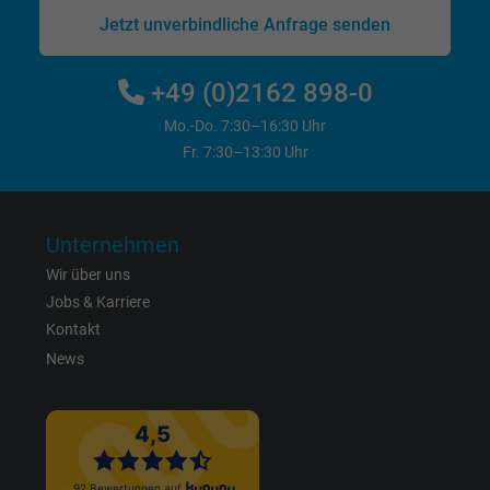
Jetzt unverbindliche Anfrage senden
Name
act, Facebook Pixel
+49 (0)2162 898-0
Anbieter
Facebook Ireland Ltd.
Mo.-Do. 7:30–16:30 Uhr
Laufzeit
1 Jahr
Fr. 7:30–13:30 Uhr
Cookie von Facebook für Website-Analyse,
Zweck
Anzeigenausrichtung und Anzeigenmessu
Unternehmen
Wir über uns
Name
c_user, Facebook Pixel
Jobs & Karriere
Kontakt
Anbieter
Facebook Ireland Ltd.
News
Laufzeit
1 Jahr
Cookie von Facebook für Website-Analyse,
Zweck
Anzeigenausrichtung und Anzeigenmessu