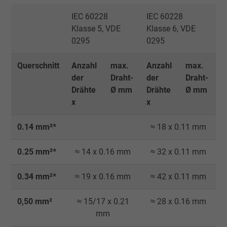
IEC 60228
IEC 60228
Klasse 5, VDE
Klasse 6, VDE
0295
0295
Querschnitt
Anzahl
max.
Anzahl
max.
der
Draht-
der
Draht-
Drähte
Ø mm
Drähte
Ø mm
x
x
0.14 mm²*
≈ 18 x 0.11 mm
0.25 mm²*
≈ 14 x 0.16 mm
≈ 32 x 0.11 mm
0.34 mm²*
≈ 19 x 0.16 mm
≈ 42 x 0.11 mm
0,50 mm²
≈ 15/17 x 0.21
≈ 28 x 0.16 mm
mm