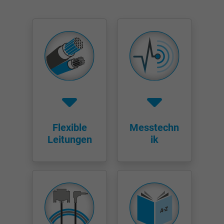
bkdwCNfVtWgQ67qT8AM,49021628980,
Name
Google Ad Conversion Tracking
Anbieter
Google LLC, Google Ads
Laufzeit
Persistent
Zweck
Dies ist ein Conversion Tracking-Service.
Flexible
Messtechn
Name
bkdwCNfVtWgQ67qT8AM,49021628980_expire
Leitungen
ik
Anbieter
Google Ads Conversion Tracking, Google LLC
Laufzeit
Persistent
Zweck
Dies ist ein Conversion Tracking-Service.