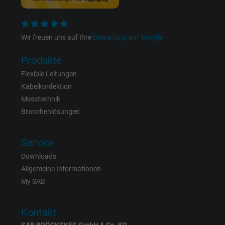
Name
datr, Facebook Pixel
Wir freuen uns auf Ihre
Bewertung auf Google
Anbieter
Facebook Ireland Ltd.
Produkte
Laufzeit
1 Jahr
Flexible Leitungen
Kabelkonfektion
Cookie von Facebook für Website-Analyse,
Zweck
Messtechnik
Anzeigenausrichtung und Anzeigenmessu
Branchenlösungen
Name
fr, Facebook Pixel
Service
Downloads
Anbieter
Facebook Ireland Ltd.
Allgemeine Informationen
Laufzeit
1 Jahr
My SAB
Cookie von Facebook für Website-Analyse,
Zweck
Kontakt
Anzeigenausrichtung und Anzeigenmessu