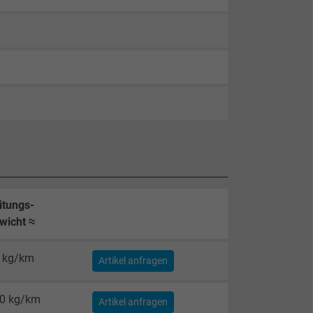
itungs-
wicht ≈
 kg/km
Artikel anfragen
0 kg/km
Artikel anfragen