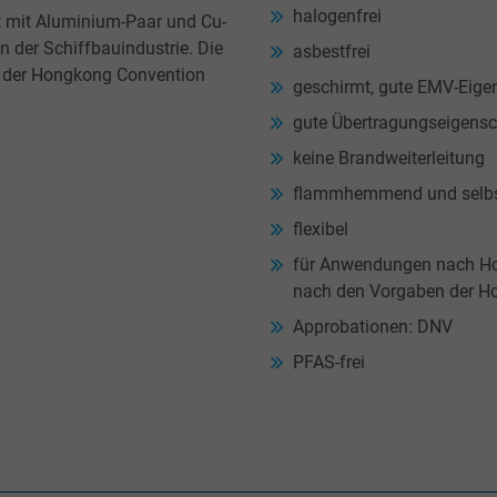
halogenfrei
lt mit Aluminium-Paar und Cu-
n der Schiffbauindustrie. Die
asbestfrei
h der Hongkong Convention
geschirmt, gute EMV-Eige
gute Übertragungseigen
keine Brandweiterleitung
flammhemmend und selbs
flexibel
für Anwendungen nach Hon
nach den Vorgaben der H
Approbationen: DNV
PFAS-frei