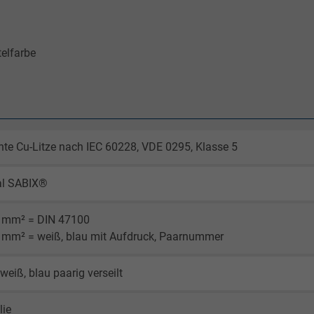
elfarbe
nte Cu-Litze nach IEC 60228, VDE 0295, Klasse 5
al SABIX®
5 mm² = DIN 47100
4 mm² = weiß, blau mit Aufdruck, Paarnummer
weiß, blau paarig verseilt
lie