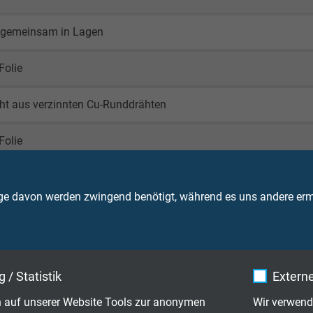
 gemeinsam in Lagen
Folie
ht aus verzinnten Cu-Runddrähten
Folie
al SABIX® SHF 1 Mischung nach IEC 60092-360
ge davon werden zwingend benötigt, während es uns andere ermö
nblau (RAL 5014)
 / Statistik
Externe
 auf unserer Website Tools zur anonymen
Wir verwend