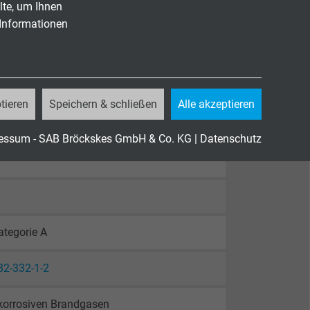
lte, um Ihnen
 Informationen
tieren
Speichern & schließen
Alle akzeptieren
essum - SAB Bröckskes GmbH & Co. KG
|
Datenschutz
tegorie A
82-332-1-2
 korrosiven Brandgasen