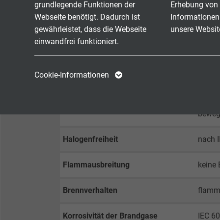
Betriebsspitzenspannung
max. 
grundlegende Funktionen der
Erhebung von 
Webseite benötigt. Dadurch ist
Informationen
Prüfspannung
Ader/
gewährleistet, dass die Webseite
unsere Websit
Ader/
einwandfrei funktioniert.
Mindestbiegeradius
fest ve
Name
cookie_optin
Name
Cookie-Informationen
frei b
Anbieter
TYPO3
Anbieter
Temperaturbereich
nicht 
Laufzeit
1 Jahr
Laufzeit
bewegt
Enthält die
Halogenfreiheit
nach 
Zweck
gewählten Tracking-
Zweck
Optin-Einstellungen.
Flammausbreitung
keine 
Name
Brennverhalten
flamm
Anbieter
Korrosivität der Brandgase
IEC 60