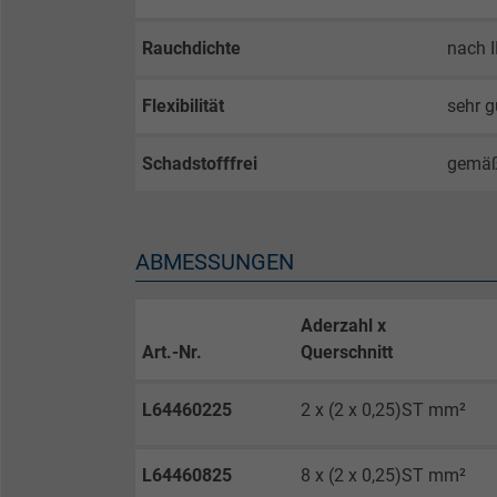
Laufzeit
Rauchdichte
nach 
Flexibilität
sehr g
Zweck
Schadstofffrei
gemä
Name
ABMESSUNGEN
Anbieter
Laufzeit
Aderzahl x
Art.-Nr.
Querschnitt
Zweck
L64460225
2 x (2 x 0,25)ST mm²
L64460825
8 x (2 x 0,25)ST mm²
Name