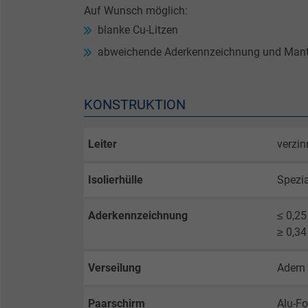
Auf Wunsch möglich:
blanke Cu-Litzen
abweichende Aderkennzeichnung und Mant
KONSTRUKTION
Leiter
verzin
Isolierhülle
Spezi
Aderkennzeichnung
≤ 0,2
≥ 0,3
Verseilung
Adern 
Paarschirm
Alu-Fo