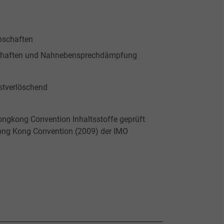
nschaften
schaften und Nahnebensprechdämpfung
tverlöschend
gkong Convention Inhaltsstoffe geprüft
ong Kong Convention (2009) der IMO