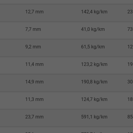
Google LLC
12,7 mm
142,4 kg/km
23
1 Minute
7,7 mm
41,0 kg/km
73
Cookie von Google für Website-Analysen.
Erzeugt statistische Daten darüber, wie der
9,2 mm
61,5 kg/km
12
Besucher die Website nutzt.
11,4 mm
123,2 kg/km
19
IDE, Google DoubleClick
14,9 mm
190,8 kg/km
30
Google LLC
1 Jahr
11,3 mm
124,7 kg/km
18
Wird verwendet, um die Aktionen eines
23,7 mm
591,1 kg/km
85
Benutzers auf der Website zu
Werbezwecken zu registrieren und zu