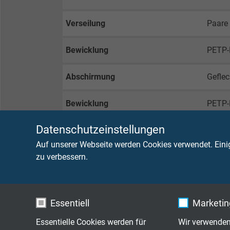
Verseilung
Paare
Bewicklung
PETP-
Abschirmung
Geflec
Bewicklung
PETP-
Datenschutzeinstellungen
Mantelmaterial
Spezi
Auf unserer Webseite werden Cookies verwendet. Eini
Mantelfarbe
taube
zu verbessern.
TECHNISCHE DATEN
Essentiell
Marketing
Essentielle Cookies werden für
Wir verwenden