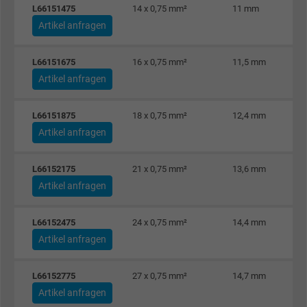
Anzeigenausrichtung und Anzeigenmessu
L66151475
14 x 0,75 mm²
11 mm
Artikel anfragen
Name
sb, Facebook Pixel
L66151675
16 x 0,75 mm²
11,5 mm
Anbieter
Facebook Ireland Ltd.
Artikel anfragen
Laufzeit
1 Jahr
L66151875
18 x 0,75 mm²
12,4 mm
Artikel anfragen
Cookie von Facebook für Website-Analyse,
Zweck
Anzeigenausrichtung und Anzeigenmessu
L66152175
21 x 0,75 mm²
13,6 mm
Artikel anfragen
Name
spin, Facebook Pixel
L66152475
24 x 0,75 mm²
14,4 mm
Anbieter
Facebook Ireland Ltd.
Artikel anfragen
Laufzeit
1 Jahr
L66152775
27 x 0,75 mm²
14,7 mm
Artikel anfragen
Cookie von Facebook für Website-Analyse,
Zweck