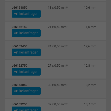
L66151850
18 x 0,50 mm²
10,6 mm
Artikel anfragen
Name
c_user, Facebook Pixel
Anbieter
Facebook Ireland Ltd.
L66152150
21 x 0,50 mm²
11,6 mm
Artikel anfragen
Laufzeit
1 Jahr
L66152450
24 x 0,50 mm²
12,6 mm
Cookie von Facebook für Website-Analyse,
Zweck
Artikel anfragen
Anzeigenausrichtung und Anzeigenmessu
L66152750
27 x 0,50 mm²
12,8 mm
Name
datr, Facebook Pixel
Artikel anfragen
Anbieter
Facebook Ireland Ltd.
L66153050
30 x 0,50 mm²
13,2 mm
Artikel anfragen
Laufzeit
1 Jahr
L66153250
32 x 0,50 mm²
13,7 mm
Cookie von Facebook für Website-Analyse,
Zweck
Artikel anfragen
Anzeigenausrichtung und Anzeigenmessu