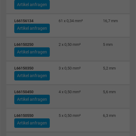
Artikel anfragen
Name
bkdwCNfVtWgQ67qT8AM,49021628980_expire
L66156134
61 x 0,34 mm²
16,7 mm
Artikel anfragen
Anbieter
Google Ads Conversion Tracking, Google LLC
Laufzeit
Persistent
L66150250
2 x 0,50 mm²
5 mm
Artikel anfragen
Zweck
Dies ist ein Conversion Tracking-Service.
L66150350
3 x 0,50 mm²
5,2 mm
Artikel anfragen
Name
NID, Google Maps
Anbieter
Google LLC
L66150450
4 x 0,50 mm²
5,6 mm
Artikel anfragen
Laufzeit
6 Monate
L66150550
5 x 0,50 mm²
6,3 mm
Registriert eine eindeutige ID, die das Gerät
Artikel anfragen
Zweck
eines wiederkehrenden Benutzers identifizie
Die ID wird für gezielte Werbung genutzt.