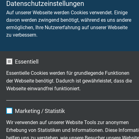
Datenschutzeinstellungen
Auf unserer Webseite werden Cookies verwendet. Einige
L66153025
30 x 0,25 mm²
9,8 mm
davon werden zwingend benötigt, während es uns andere
Artikel anfragen
ermöglichen, Ihre Nutzererfahrung auf unserer Webseite
zu verbessern.
L66153225
32 x 0,25 mm²
10,1 mm
Artikel anfragen
Essentiell
L66153625
36 x 0,25 mm²
10,7 mm
Artikel anfragen
Essentielle Cookies werden für grundlegende Funktionen
der Webseite benötigt. Dadurch ist gewährleistet, dass die
L66154025
40 x 0,25 mm²
11,3 mm
Webseite einwandfrei funktioniert.
Artikel anfragen
Name
cookie_optin
Marketing / Statistik
L66154425
44 x 0,25 mm²
11,8 mm
Anbieter
TYPO3
Artikel anfragen
Wir verwenden auf unserer Website Tools zur anonymen
Erhebung von Statistiken und Informationen. Diese Informat
Laufzeit
1 Jahr
L66155025
50 x 0,25 mm²
12,7 mm
helfen uns zu verstehen, wie unsere Besucher unsere Websit