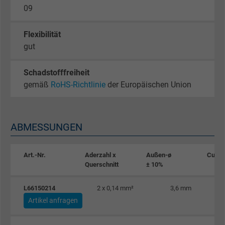
09
Flexibilität
gut
Schadstofffreiheit
gemäß
RoHS-Richtlinie
der Europäischen Union
ABMESSUNGEN
Art.-Nr.
Aderzahl x
Außen-ø
Cu-Za
Querschnitt
± 10%
L66150214
2 x 0,14 mm²
3,6 mm
Artikel anfragen