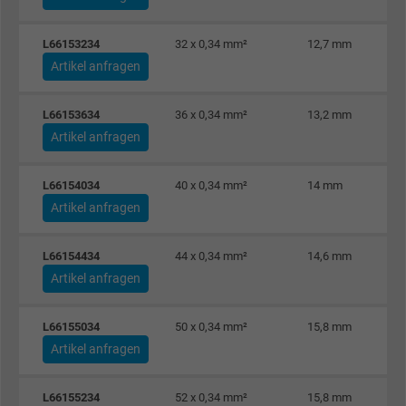
Anbieter
Google LLC
L66153234
32 x 0,34 mm²
12,7 mm
Laufzeit
15 Minuten
Artikel anfragen
Enthält eine zufällig generierte Benutzer-ID.
L66153634
36 x 0,34 mm²
13,2 mm
Mithilfe dieser ID kann Google den Nutzer 
Artikel anfragen
Zweck
verschiedenen Websites
domänenübergreifend erkennen und
L66154034
40 x 0,34 mm²
14 mm
personalisierte Werbung anzeigen.
Artikel anfragen
bkdwCNfVtWgQ67qT8AM,49021628980,
L66154434
44 x 0,34 mm²
14,6 mm
Name
Google Ad Conversion Tracking
Artikel anfragen
Anbieter
Google LLC, Google Ads
L66155034
50 x 0,34 mm²
15,8 mm
Artikel anfragen
Laufzeit
Persistent
L66155234
52 x 0,34 mm²
15,8 mm
Zweck
Dies ist ein Conversion Tracking-Service.