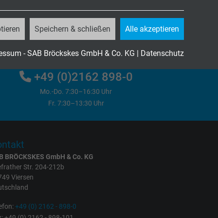
tieren
Speichern & schließen
Alle akzeptieren
Jetzt unverbindliche Anfrage senden
essum - SAB Bröckskes GmbH & Co. KG
|
Datenschutz
+49 (0)2162 898-0
Mo.-Do. 7:30–16:30 Uhr
Fr. 7:30–13:30 Uhr
ntakt
B BRÖCKSKES GmbH & Co. KG
frather Str. 204-212b
749 Viersen
utschland
efon:
+49 (0) 2162 - 898-0
: +49 (0) 2162 - 898-101