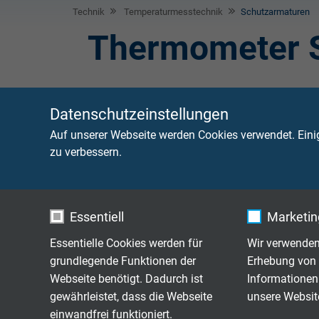
Technik
Temperaturmesstechnik
Schutzarmaturen
Thermometer 
Datenschutzeinstellungen
MESSUMFORMER - TECHNI
Auf unserer Webseite werden Cookies verwendet. Eini
Wofür werden Messumformer
zu verbessern.
Essentiell
Marketing
BELASTUNGSDIAGRAMME 
Essentielle Cookies werden für
Wir verwenden
Wie belastbar sind die versc
grundlegende Funktionen der
Erhebung von 
Schutzrohrformen?
Webseite benötigt. Dadurch ist
Informationen
gewährleistet, dass die Webseite
unsere Websit
einwandfrei funktioniert.