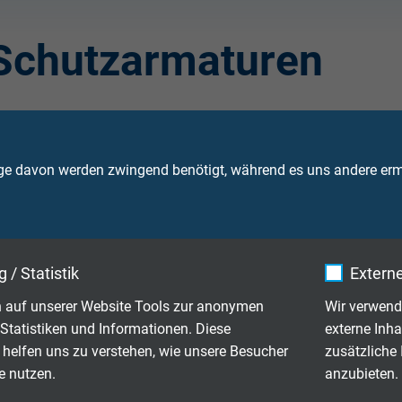
Schutzarmaturen
SCHE BESCHREIBUNG
HALAR® BE
ge davon werden zwingend benötigt, während es uns andere ermö
 verwendet?
Welche Vorte
 / Statistik
Externe
VON SCHUTZROHREN
 auf unserer Website Tools zur anonymen
Wir verwend
hiedenen
Statistiken und Informationen. Diese
externe Inha
 helfen uns zu verstehen, wie unsere Besucher
zusätzliche
e nutzen.
anzubieten.