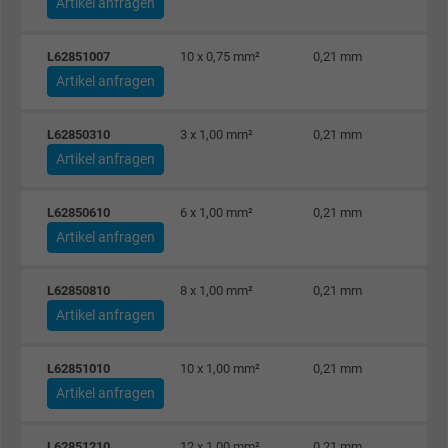
Artikel anfragen
Anbieter
Google LLC
L62851007
10 x 0,75 mm²
0,21 mm
Artikel anfragen
Laufzeit
1 Minute
Cookie von Google für Website-Analysen.
L62850310
3 x 1,00 mm²
0,21 mm
Zweck
Erzeugt statistische Daten darüber, wie der
Artikel anfragen
Besucher die Website nutzt.
L62850610
6 x 1,00 mm²
0,21 mm
Artikel anfragen
Name
IDE, Google DoubleClick
L62850810
8 x 1,00 mm²
0,21 mm
Anbieter
Google LLC
Artikel anfragen
Laufzeit
1 Jahr
L62851010
10 x 1,00 mm²
0,21 mm
Wird verwendet, um die Aktionen eines
Artikel anfragen
Zweck
Benutzers auf der Website zu Werbezweck
zu registrieren und zu melden.
L62851210
12 x 1,00 mm²
0,21 mm