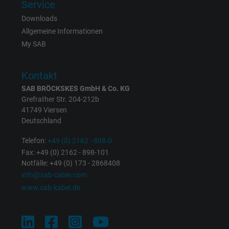
Service
Downloads
Cookie von Facebook für Website-Analyse,
Zweck
Allgemeine Informationen
Anzeigenausrichtung und Anzeigenmessu
My SAB
Name
c_user, Facebook Pixel
Kontakt
SAB BRÖCKSKES GmbH & Co. KG
Anbieter
Facebook Ireland Ltd.
Grefrather Str. 204-212b
41749 Viersen
Laufzeit
1 Jahr
Deutschland
Cookie von Facebook für Website-Analyse,
Telefon:
+49 (0) 2162 - 898-0
Zweck
Anzeigenausrichtung und Anzeigenmessu
Fax: +49 (0) 2162 - 898-101
Notfälle: +49 (0) 173 - 2868408
info@sab-cable.com
Name
datr, Facebook Pixel
www.sab-kabel.de
Anbieter
Facebook Ireland Ltd.
Laufzeit
1 Jahr