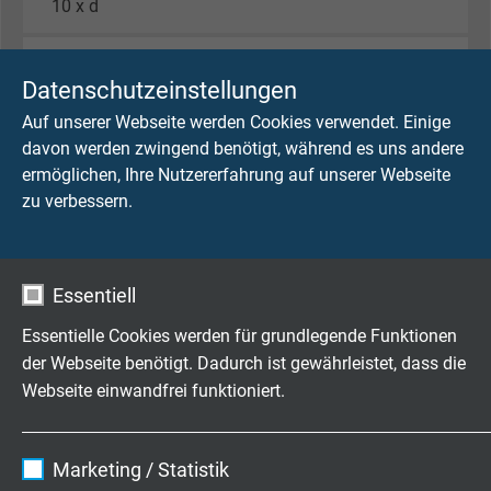
10 x d
Temperaturbereich
Datenschutzeinstellungen
bei geschützter fester Verlegung: -50/+125 °C
Auf unserer Webseite werden Cookies verwendet. Einige
Halogenfreiheit
davon werden zwingend benötigt, während es uns andere
nach EN 50306-1 + EN 50264-1 wird erfüllt.
ermöglichen, Ihre Nutzererfahrung auf unserer Webseite
Entwicklung von HCl ist < 0,5% nach IEC 60754-1.
zu verbessern.
pH-Wert ist > 4,3 nach IEC 60754-2.
Leitfähigkeit ist < 10,0 µS/mm nach IEC 60754-2.
Fluorgehalt < 0,1% nach IEC 60684-2
Essentiell
Flammausbreitung
Essentielle Cookies werden für grundlegende Funktionen
keine Brandweiterleitung
der Webseite benötigt. Dadurch ist gewährleistet, dass die
nach
IEC 60332-3-24 + VDE 0482-332-3-24
Webseite einwandfrei funktioniert.
bzw.
IEC 60332-3-25 + VDE 0482-332-3-25
und EN
50305 + VDE 0260-305 Abschnitt 9.1.2.
Name
cookie_optin
Marketing / Statistik