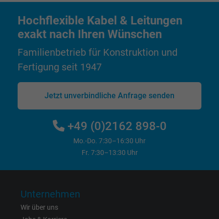
Laufzeit
Persistent
Hochflexible Kabel & Leitungen
Zweck
Dies ist ein Conversion Tracking-Service.
exakt nach Ihren Wünschen
Familienbetrieb für Konstruktion und
Name
bkdwCNfVtWgQ67qT8AM,49021628980_expire
Fertigung seit 1947
Anbieter
Google Ads Conversion Tracking, Google LLC
Jetzt unverbindliche Anfrage senden
Laufzeit
Persistent
+49 (0)2162 898-0
Zweck
Dies ist ein Conversion Tracking-Service.
Mo.-Do. 7:30–16:30 Uhr
Fr. 7:30–13:30 Uhr
Name
NID, Google Maps
Anbieter
Google LLC
Unternehmen
Laufzeit
6 Monate
Wir über uns