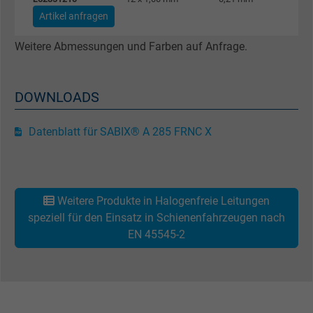
Artikel anfragen
Name
test_cookie, Google DoubleClick
Weitere Abmessungen und Farben auf Anfrage.
Anbieter
Google LLC
DOWNLOADS
Laufzeit
15 Minuten
Enthält eine zufällig generierte Benutzer-ID.
Datenblatt für SABIX® A 285 FRNC X
Mithilfe dieser ID kann Google den Nutzer 
Zweck
verschiedenen Websites
domänenübergreifend erkennen und
personalisierte Werbung anzeigen.
Weitere Produkte in Halogenfreie Leitungen
speziell für den Einsatz in Schienenfahrzeugen nach
EN 45545-2
bkdwCNfVtWgQ67qT8AM,49021628980,
Name
Google Ad Conversion Tracking
Anbieter
Google LLC, Google Ads