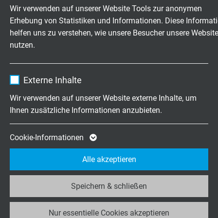
Anbieter
TYPO3
Toxizität
Wir verwenden auf unserer Website Tools zur anonymen
nach EN 50305 + VDE 0260-305
Erhebung von Statistiken und Informationen. Diese Informat
Laufzeit
1 Jahr
helfen uns zu verstehen, wie unsere Besucher unsere Websit
Rauchdichte
nutzen.
Enthält die gewählten Tracking-Optin-
nach IEC 61034 + VDE 0482-1034
Zweck
Einstellungen.
Name
_ga, Google Analytics
Schadstofffreiheit
Externe Inhalte
gemäß
RoHS-Richtlinie
der Europäischen Union
Anbieter
Google LLC
Wir verwenden auf unserer Website externe Inhalte, um
Ihnen zusätzliche Informationen anzubieten.
Laufzeit
2 Jahre
ABMESSUNGEN
Cookie von Google für Website-Analysen.
Cookie-Informationen
Zweck
Erzeugt statistische Daten darüber, wie der
Art.-Nr.
Aderzahl x
Größter
Außen-ø
Alle akzeptieren
Besucher die Website nutzt.
Querschnitt
Einzeldraht
± 10%
ø
Speichern & schließen
Name
_ga_JL6KH9WKZ9, Google Analytics
L62850305
3 x 0,50 mm²
0,21 mm
Artikel anfragen
Nur essentielle Cookies akzeptieren
Anbieter
Google LLC