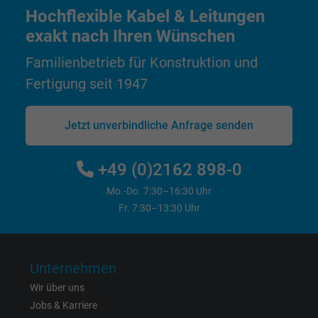
Hochflexible Kabel & Leitungen
Name
test_cookie, Google DoubleClick
exakt nach Ihren Wünschen
Anbieter
Familienbetrieb für Konstruktion und
Google LLC
Fertigung seit 1947
Laufzeit
15 Minuten
Jetzt unverbindliche Anfrage senden
Enthält eine zufällig generierte Benutzer-ID.
Mithilfe dieser ID kann Google den Nutzer 
Zweck
verschiedenen Websites
+49 (0)2162 898-0
domänenübergreifend erkennen und
Mo.-Do. 7:30–16:30 Uhr
personalisierte Werbung anzeigen.
Fr. 7:30–13:30 Uhr
bkdwCNfVtWgQ67qT8AM,49021628980,
Name
Google Ad Conversion Tracking
Unternehmen
Wir über uns
Anbieter
Google LLC, Google Ads
Jobs & Karriere