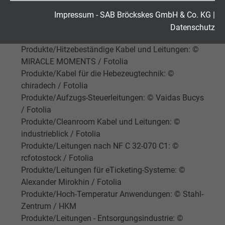
Produkte/Kabel und Leitungen für die Lichttechnik:
© tailex / Fotolia
Laufzeit
2 Jahre
Impressum - SAB Bröckskes GmbH & Co. KG
|
Produkte/Leitungen für Windenergieanlagen: ©
Datenschutz
Cookie von Google für Website-Analysen.
TimSiegert-batcam / Fotolia
Zweck
Produkte/Hitzebeständige Kabel und Leitungen: ©
Erzeugt statistische Daten darüber, wie der
MIRACLE MOMENTS / Fotolia
Besucher die Website nutzt.
Produkte/Kabel für die Hebezeugtechnik: ©
chiradech / Fotolia
Name
_gid, Google Analytics
Produkte/Aufzugs-Steuerleitungen: © Vaidas Bucys
/ Fotolia
Anbieter
Google LLC
Produkte/Cleanroom Kabel und Leitungen: ©
industrieblick / Fotolia
Laufzeit
1 Tag
Produkte/Leitungen nach NF C 32-070 C1: ©
rcfotostock / Fotolia
Cookie von Google für Website-Analysen.
Produkte/Leitungen für eTicketing-Systeme: ©
Zweck
Erzeugt statistische Daten darüber, wie der
Alexander Mirokhin / Fotolia
Besucher die Website nutzt.
Produkte/Hoch-Temperatur Anwendungen: © Stahl-
Zentrum / HKM
Produkte/Leitungen - Entsorgungsindustrie: ©
Name
_gat_UA-4852692-1, Google Analytics