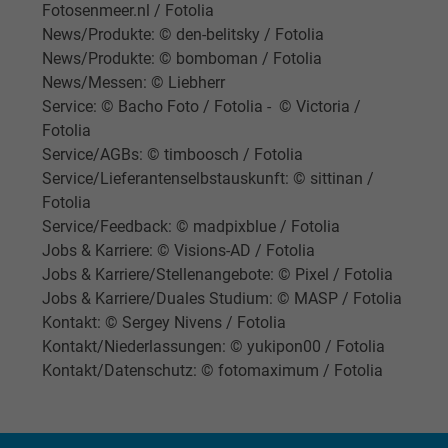
Fotosenmeer.nl / Fotolia
Anbieter
Google LLC
News/Produkte: © den-belitsky / Fotolia
News/Produkte: © bomboman / Fotolia
Laufzeit
1 Minute
News/Messen: © Liebherr
Service: © Bacho Foto / Fotolia - © Victoria /
Cookie von Google für Website-Analysen.
Fotolia
Zweck
Erzeugt statistische Daten darüber, wie der
Service/AGBs: © timboosch / Fotolia
Besucher die Website nutzt.
Service/Lieferantenselbstauskunft: © sittinan /
Fotolia
Service/Feedback: © madpixblue / Fotolia
Name
IDE, Google DoubleClick
Jobs & Karriere: © Visions-AD / Fotolia
Jobs & Karriere/Stellenangebote: © Pixel / Fotolia
Anbieter
Google LLC
Jobs & Karriere/Duales Studium: © MASP / Fotolia
Kontakt: © Sergey Nivens / Fotolia
Laufzeit
1 Jahr
Kontakt/Niederlassungen: © yukipon00 / Fotolia
Kontakt/Datenschutz: © fotomaximum / Fotolia
Wird verwendet, um die Aktionen eines
Zweck
Benutzers auf der Website zu Werbezweck
zu registrieren und zu melden.