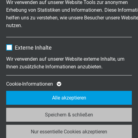
Wir verwenden auf unserer Website Tools zur anonymen
Unternehmen/SAB-weltweit: © Victoria / Fotolia
Erhebung von Statistiken und Informationen. Diese Informat
Laufzeit
1 Jahr
Unternehmen/Umweltkonzept: © ZoneCreative /
helfen uns zu verstehen, wie unsere Besucher unsere Websit
Fotolia
nutzen.
Enthält die gewählten Tracking-Optin-
Produkte/Leitungen für die Automatisierung: ©
Zweck
Einstellungen.
Liebherr
Name
_ga, Google Analytics
Produkte/Roboterkabel und Leitungen: © Kuka
Externe Inhalte
Produkte/Bahnkabel und Leitungen: © den-belitsky
Anbieter
Google LLC
/ Fotolia
Wir verwenden auf unserer Website externe Inhalte, um
Produkte/Leitungen für Flughafenausrüstung: ©
Ihnen zusätzliche Informationen anzubieten.
Laufzeit
2 Jahre
sanguer / Fotolia
Produkte/Leitungen für Hafenkrananlagen: ©
Cookie von Google für Website-Analysen.
Cookie-Informationen
imageteam / Fotolia
Zweck
Erzeugt statistische Daten darüber, wie der
Produkte/Kabel für die Sensorik: © Sergey Nivens /
Alle akzeptieren
Besucher die Website nutzt.
Fotolia
Produkte/Leitungen für Bau- und Nutzfahrzeuge: ©
Speichern & schließen
Kara / Fotolia
Name
_ga_JL6KH9WKZ9, Google Analytics
Produkte/Trommelbare Leitungen: © juananbarros
/ Fotolia
Nur essentielle Cookies akzeptieren
Anbieter
Google LLC