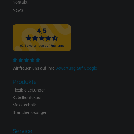
Laufzeit
Kontakt
Persistent
News
Zweck
Dies ist ein Conversion Tracking-Service.
Name
bkdwCNfVtWgQ67qT8AM,49021628980_expire
Anbieter
Google Ads Conversion Tracking, Google LLC
Laufzeit
Persistent
Wir freuen uns auf Ihre
Bewertung auf Google
Zweck
Dies ist ein Conversion Tracking-Service.
Produkte
Flexible Leitungen
Name
NID, Google Maps
Kabelkonfektion
Messtechnik
Anbieter
Google LLC
Branchenlösungen
Laufzeit
6 Monate
Service