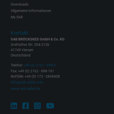
Registriert eine eindeutige ID, die das Gerät
Downloads
Zweck
eines wiederkehrenden Benutzers identifizie
Allgemeine Informationen
Die ID wird für gezielte Werbung genutzt.
My SAB
Name
_fbp, Facebook Pixel
Kontakt
SAB BRÖCKSKES GmbH & Co. KG
Anbieter
Facebook Ireland Ltd.
Grefrather Str. 204-212b
41749 Viersen
Laufzeit
1 Jahr
Deutschland
Cookie von Facebook für Website-Analyse,
Telefon:
+49 (0) 2162 - 898-0
Zweck
Fax: +49 (0) 2162 - 898-101
Anzeigenausrichtung und Anzeigenmessu
Notfälle: +49 (0) 173 - 2868408
info@sab-cable.com
Name
act, Facebook Pixel
www.sab-kabel.de
Anbieter
Facebook Ireland Ltd.
Laufzeit
1 Jahr