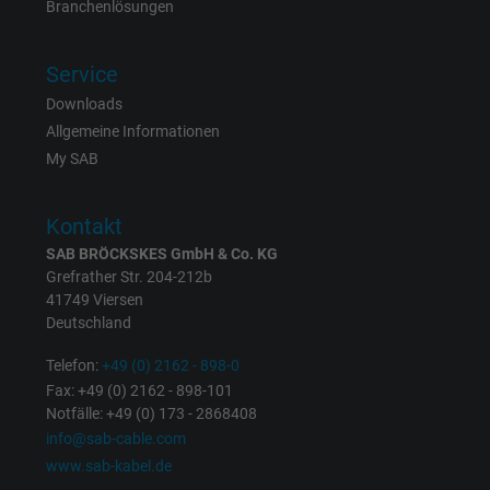
Branchenlösungen
Name
IDE, Google DoubleClick
Service
Downloads
Anbieter
Google LLC
Allgemeine Informationen
Laufzeit
1 Jahr
My SAB
Wird verwendet, um die Aktionen eines
Kontakt
Zweck
Benutzers auf der Website zu Werbezweck
SAB BRÖCKSKES GmbH & Co. KG
zu registrieren und zu melden.
Grefrather Str. 204-212b
41749 Viersen
Deutschland
Name
test_cookie, Google DoubleClick
Telefon:
+49 (0) 2162 - 898-0
Anbieter
Google LLC
Fax: +49 (0) 2162 - 898-101
Notfälle: +49 (0) 173 - 2868408
Laufzeit
15 Minuten
info@sab-cable.com
www.sab-kabel.de
Enthält eine zufällig generierte Benutzer-ID.