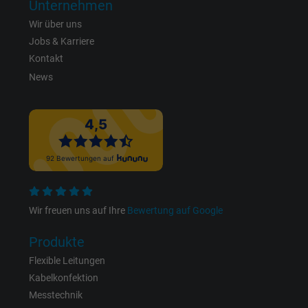
Name
_gid, Google Analytics
Unternehmen
Wir über uns
Anbieter
Google LLC
Jobs & Karriere
Kontakt
Laufzeit
1 Tag
News
Cookie von Google für Website-Analysen.
Zweck
Erzeugt statistische Daten darüber, wie der
Besucher die Website nutzt.
Name
_gat_UA-4852692-1, Google Analytics
Anbieter
Google LLC
Wir freuen uns auf Ihre
Bewertung auf Google
Laufzeit
1 Minute
Produkte
Flexible Leitungen
Cookie von Google für Website-Analysen.
Kabelkonfektion
Zweck
Erzeugt statistische Daten darüber, wie der
Messtechnik
Besucher die Website nutzt.