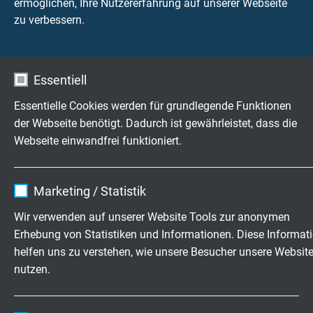
ermöglichen, Ihre Nutzererfahrung auf unserer Webseite
zu verbessern.
KATALOG HERUNTERLADEN (PDF)
Essentiell
Essentielle Cookies werden für grundlegende Funktionen
Produktübersicht Leitungen für
der Webseite benötigt. Dadurch ist gewährleistet, dass die
Baumaschinen
Webseite einwandfrei funktioniert.
Schleppkettenleitungen für Baumaschinen
Name
cookie_optin
Marketing / Statistik
Trommelbare Leitungen für Baumaschinen
Anbieter
TYPO3
Bus- und Ethernetleitungen für die sichere
Wir verwenden auf unserer Website Tools zur anonymen
Datenübertragung
Erhebung von Statistiken und Informationen. Diese Informat
Laufzeit
1 Jahr
ETFE-, FEP-, PFA-Litzen
helfen uns zu verstehen, wie unsere Besucher unsere Websit
SAB Exploration Kabel für den Einsatz unter robusten
nutzen.
Enthält die gewählten Tracking-Optin-
Einsatzbedingungen
Zweck
Einstellungen.
Hochvolt Leitungen
Name
_ga, Google Analytics
Leitungen für die Bergbauindustrie