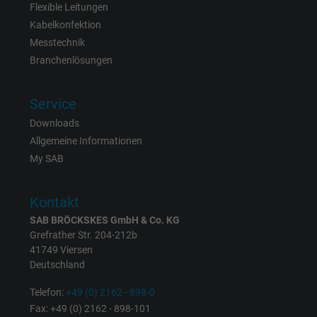
Zweck
Erzeugt statistische Daten darüber, wie der
Flexible Leitungen
Besucher die Website nutzt.
Kabelkonfektion
Messtechnik
Branchenlösungen
Name
IDE, Google DoubleClick
Anbieter
Google LLC
Service
Downloads
Laufzeit
1 Jahr
Allgemeine Informationen
My SAB
Wird verwendet, um die Aktionen eines
Zweck
Benutzers auf der Website zu Werbezweck
zu registrieren und zu melden.
Kontakt
SAB BRÖCKSKES GmbH & Co. KG
Grefrather Str. 204-212b
Name
test_cookie, Google DoubleClick
41749 Viersen
Deutschland
Anbieter
Google LLC
Telefon:
+49 (0) 2162 - 898-0
Laufzeit
15 Minuten
Fax: +49 (0) 2162 - 898-101