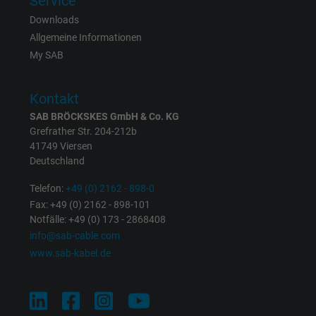
Service
Downloads
Anbieter
Google LLC
Allgemeine Informationen
My SAB
Laufzeit
1 Minute
Cookie von Google für Website-Analysen.
Kontakt
Zweck
Erzeugt statistische Daten darüber, wie der
SAB BRÖCKSKES GmbH & Co. KG
Besucher die Website nutzt.
Grefrather Str. 204-212b
41749 Viersen
Deutschland
Name
IDE, Google DoubleClick
Telefon:
+49 (0) 2162 - 898-0
Anbieter
Google LLC
Fax: +49 (0) 2162 - 898-101
Notfälle: +49 (0) 173 - 2868408
Laufzeit
1 Jahr
info@sab-cable.com
www.sab-kabel.de
Wird verwendet, um die Aktionen eines
Zweck
Benutzers auf der Website zu Werbezweck
zu registrieren und zu melden.