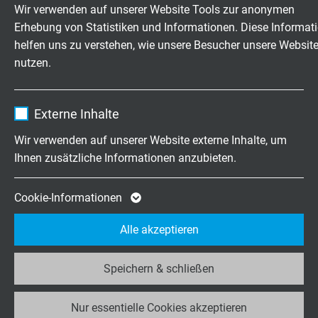
Anbieter
TYPO3
Wir verwenden auf unserer Website Tools zur anonymen
Hochflexible Kabel & Leitungen
Erhebung von Statistiken und Informationen. Diese Informat
Laufzeit
1 Jahr
exakt nach Ihren Wünschen
helfen uns zu verstehen, wie unsere Besucher unsere Websit
nutzen.
Enthält die gewählten Tracking-Optin-
Familienbetrieb für Konstruktion und
Zweck
Einstellungen.
Fertigung seit 1947
Name
_ga, Google Analytics
Externe Inhalte
Anbieter
Google LLC
Jetzt unverbindliche Anfrage senden
Wir verwenden auf unserer Website externe Inhalte, um
Ihnen zusätzliche Informationen anzubieten.
Laufzeit
2 Jahre
+49 (0)2162 898-0
Cookie von Google für Website-Analysen.
Cookie-Informationen
Mo.-Do. 7:30–16:30 Uhr
Zweck
Erzeugt statistische Daten darüber, wie der
Fr. 7:30–13:30 Uhr
Alle akzeptieren
Besucher die Website nutzt.
Speichern & schließen
Unternehmen
Name
_ga_JL6KH9WKZ9, Google Analytics
Wir über uns
Nur essentielle Cookies akzeptieren
Anbieter
Google LLC
Jobs & Karriere