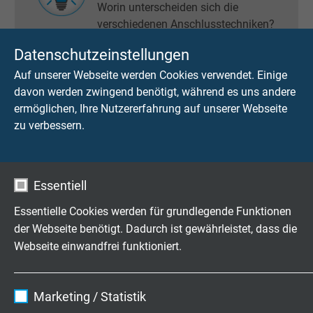
Worin unterscheiden sich die
verschiedenen Anschlusstechniken?
Datenschutzeinstellungen
Auf unserer Webseite werden Cookies verwendet. Einige
davon werden zwingend benötigt, während es uns andere
WIDERSTANDSTHERMOMETER -
ermöglichen, Ihre Nutzererfahrung auf unserer Webseite
INNENLEITUNGEN
zu verbessern.
Wie ist die Innenleitung geschaltet?
Essentiell
KLEMMBELEGUNG UND
Essentielle Cookies werden für grundlegende Funktionen
FARBKENNZEICHNUNG DES
ANSCHLUSSSOCKELS
der Webseite benötigt. Dadurch ist gewährleistet, dass die
Webseite einwandfrei funktioniert.
Name
cookie_optin
Marketing / Statistik