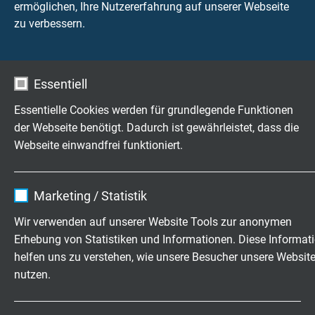
ermöglichen, Ihre Nutzererfahrung auf unserer Webseite
zu verbessern.
Essentiell
Essentielle Cookies werden für grundlegende Funktionen
der Webseite benötigt. Dadurch ist gewährleistet, dass die
Hochflexible Kabel & Leitungen
Webseite einwandfrei funktioniert.
exakt nach Ihren Wünschen
Familienbetrieb für Konstruktion und
Name
cookie_optin
Marketing / Statistik
Fertigung seit 1947
Anbieter
TYPO3
Wir verwenden auf unserer Website Tools zur anonymen
Erhebung von Statistiken und Informationen. Diese Informat
Jetzt unverbindliche Anfrage senden
Laufzeit
1 Jahr
helfen uns zu verstehen, wie unsere Besucher unsere Websit
nutzen.
Enthält die gewählten Tracking-Optin-
+49 (0)2162 898-0
Zweck
Einstellungen.
Mo.-Do. 7:30–16:30 Uhr
Name
_ga, Google Analytics