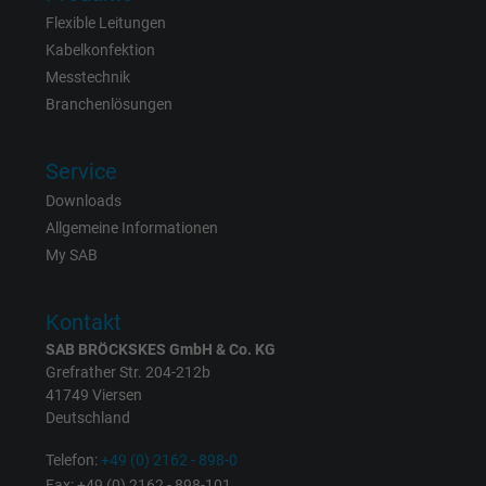
Flexible Leitungen
Name
_gid, Google Analytics
Kabelkonfektion
Messtechnik
Anbieter
Google LLC
Branchenlösungen
Laufzeit
1 Tag
Service
Cookie von Google für Website-Analysen.
Downloads
Zweck
Erzeugt statistische Daten darüber, wie der
Allgemeine Informationen
Besucher die Website nutzt.
My SAB
Kontakt
Name
_gat_UA-4852692-1, Google Analytics
SAB BRÖCKSKES GmbH & Co. KG
Anbieter
Google LLC
Grefrather Str. 204-212b
41749 Viersen
Deutschland
Laufzeit
1 Minute
Telefon:
+49 (0) 2162 - 898-0
Cookie von Google für Website-Analysen.
Fax: +49 (0) 2162 - 898-101