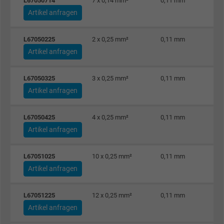
L67050714
7 x 0,14 mm²
0,11 mm
Name
_gid, Google Analytics
Artikel anfragen
Anbieter
Google LLC
L67050225
2 x 0,25 mm²
0,11 mm
Artikel anfragen
Laufzeit
1 Tag
Cookie von Google für Website-Analysen.
L67050325
3 x 0,25 mm²
0,11 mm
Zweck
Erzeugt statistische Daten darüber, wie der
Artikel anfragen
Besucher die Website nutzt.
L67050425
4 x 0,25 mm²
0,11 mm
Artikel anfragen
Name
_gat_UA-4852692-1, Google Analytics
L67051025
10 x 0,25 mm²
0,11 mm
Anbieter
Google LLC
Artikel anfragen
Laufzeit
1 Minute
L67051225
12 x 0,25 mm²
0,11 mm
Cookie von Google für Website-Analysen.
Artikel anfragen
Zweck
Erzeugt statistische Daten darüber, wie der