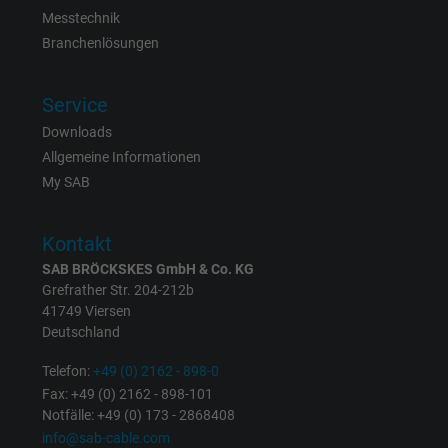
Anbieter
Facebook Ireland Ltd.
Messtechnik
Branchenlösungen
Laufzeit
1 Jahr
Cookie von Facebook für Website-Analyse,
Service
Zweck
Anzeigenausrichtung und Anzeigenmessu
Downloads
Allgemeine Informationen
Name
datr, Facebook Pixel
My SAB
Anbieter
Facebook Ireland Ltd.
Kontakt
SAB BRÖCKSKES GmbH & Co. KG
Laufzeit
1 Jahr
Grefrather Str. 204-212b
41749 Viersen
Cookie von Facebook für Website-Analyse,
Zweck
Deutschland
Anzeigenausrichtung und Anzeigenmessu
Telefon:
+49 (0) 2162 - 898-0
Fax: +49 (0) 2162 - 898-101
Name
fr, Facebook Pixel
Notfälle: +49 (0) 173 - 2868408
info@sab-cable.com