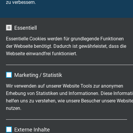
zu verbessern.
flammhemmend und selbstverlöschend nach
IEC
60332-1-2 + VDE 0482-332-1-2
+
NF C32-070 C1
Korrosivität der Brandgase
Essentiell
IEC 60754-2 + VDE 0482-754-2 werden erfüllt -
Essentielle Cookies werden für grundlegende Funktionen
keine Entwicklung von korrosiven Brandgasen
der Webseite benötigt. Dadurch ist gewährleistet, dass die
Webseite einwandfrei funktioniert.
Rauchdichte
nach IEC 61034 + VDE 0482-1034
Name
cookie_optin
Marketing / Statistik
Toxizität
Anbieter
TYPO3
nach EN 50305
Wir verwenden auf unserer Website Tools zur anonymen
Erhebung von Statistiken und Informationen. Diese Informat
Laufzeit
1 Jahr
Öl-und Kraftstoffbeständigkeit
helfen uns zu verstehen, wie unsere Besucher unsere Websit
nach EN 50264-1 + VDE 0260-264-1
nutzen.
Enthält die gewählten Tracking-Optin-
Zweck
Einstellungen.
Schadstofffreiheit
Name
_ga, Google Analytics
Externe Inhalte
gemäß
RoHS-Richtlinie
der Europäischen Union