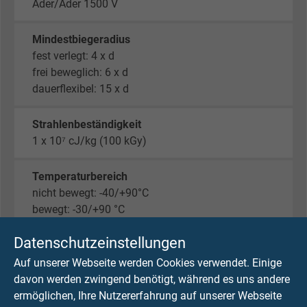
Ader/Ader 1500 V
Mindestbiegeradius
fest verlegt: 4 x d
frei beweglich: 6 x d
dauerflexibel: 15 x d
Strahlenbeständigkeit
1 x 10⁷ cJ/kg (100 kGy)
Temperaturbereich
nicht bewegt: -40/+90°C
bewegt: -30/+90 °C
Datenschutzeinstellungen
Halogenfreiheit
nach IEC 60754-1 + VDE 0482-754-1
Auf unserer Webseite werden Cookies verwendet. Einige
davon werden zwingend benötigt, während es uns andere
ermöglichen, Ihre Nutzererfahrung auf unserer Webseite
Brennverhalten