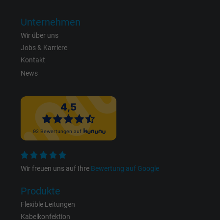
Unternehmen
Laufzeit
1 Jahr
Wir über uns
Cookie von Facebook für Website-Analyse,
Jobs & Karriere
Zweck
Anzeigenausrichtung und Anzeigenmessu
Kontakt
News
Name
act, Facebook Pixel
Anbieter
Facebook Ireland Ltd.
Laufzeit
1 Jahr
Cookie von Facebook für Website-Analyse,
Zweck
Anzeigenausrichtung und Anzeigenmessu
Wir freuen uns auf Ihre
Bewertung auf Google
Produkte
Name
c_user, Facebook Pixel
Flexible Leitungen
Kabelkonfektion