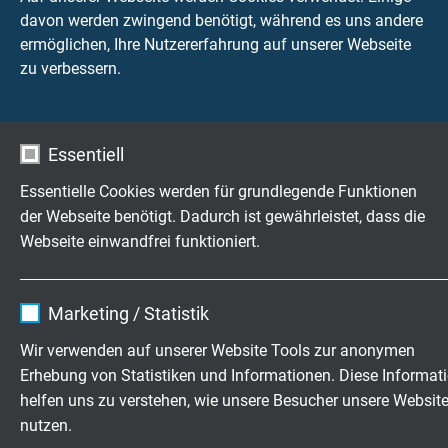
davon werden zwingend benötigt, während es uns andere
ermöglichen, Ihre Nutzererfahrung auf unserer Webseite
zu verbessern.
Essentiell
Essentielle Cookies werden für grundlegende Funktionen
der Webseite benötigt. Dadurch ist gewährleistet, dass die
Webseite einwandfrei funktioniert.
Hochflexible Kabel & Leitungen
exakt nach Ihren Wünschen
Name
cookie_optin
Marketing / Statistik
Familienbetrieb für Konstruktion und
Anbieter
TYPO3
Wir verwenden auf unserer Website Tools zur anonymen
Fertigung seit 1947
Erhebung von Statistiken und Informationen. Diese Informat
Laufzeit
1 Jahr
helfen uns zu verstehen, wie unsere Besucher unsere Websit
Jetzt unverbindliche Anfrage senden
nutzen.
Enthält die gewählten Tracking-Optin-
Zweck