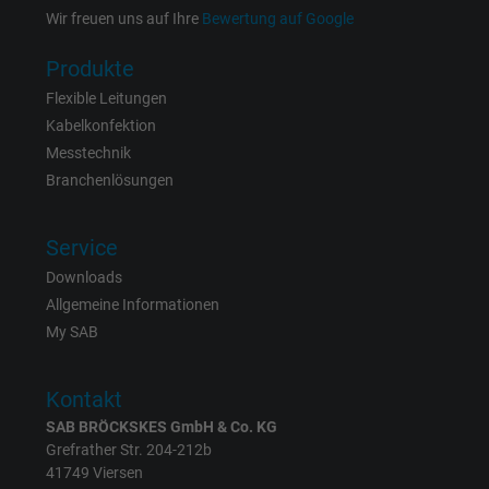
Besucher die Website nutzt.
Wir freuen uns auf Ihre
Bewertung auf Google
Produkte
Name
_gid, Google Analytics
Flexible Leitungen
Kabelkonfektion
Anbieter
Google LLC
Messtechnik
Branchenlösungen
Laufzeit
1 Tag
Cookie von Google für Website-Analysen.
Service
Zweck
Erzeugt statistische Daten darüber, wie der
Downloads
Besucher die Website nutzt.
Allgemeine Informationen
My SAB
Name
_gat_UA-4852692-1, Google Analytics
Kontakt
Anbieter
Google LLC
SAB BRÖCKSKES GmbH & Co. KG
Grefrather Str. 204-212b
Laufzeit
1 Minute
41749 Viersen