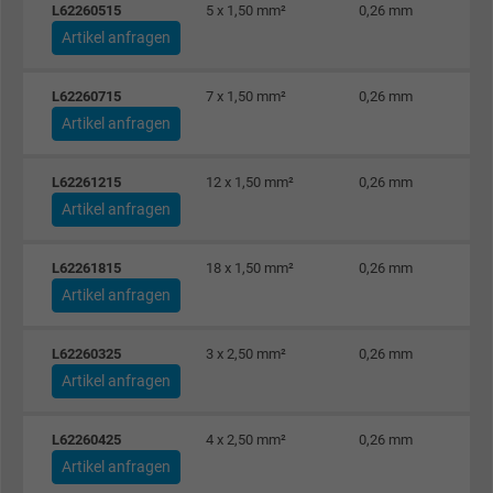
L62260515
5 x 1,50 mm²
0,26 mm
Anbieter
Google LLC
Artikel anfragen
Laufzeit
1 Tag
L62260715
7 x 1,50 mm²
0,26 mm
Artikel anfragen
Cookie von Google für Website-Analysen.
Zweck
Erzeugt statistische Daten darüber, wie der
L62261215
12 x 1,50 mm²
0,26 mm
Besucher die Website nutzt.
Artikel anfragen
Name
_gat_UA-4852692-1, Google Analytics
L62261815
18 x 1,50 mm²
0,26 mm
Artikel anfragen
Anbieter
Google LLC
L62260325
3 x 2,50 mm²
0,26 mm
Laufzeit
1 Minute
Artikel anfragen
Cookie von Google für Website-Analysen.
Zweck
Erzeugt statistische Daten darüber, wie der
L62260425
4 x 2,50 mm²
0,26 mm
Besucher die Website nutzt.
Artikel anfragen