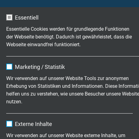
L62260507
5 x 0,75 mm²
0,21 mm
Essentiell
Artikel anfragen
Essentielle Cookies werden für grundlegende Funktionen
der Webseite benötigt. Dadurch ist gewährleistet, dass die
L62260707
7 x 0,75 mm²
0,21 mm
Webseite einwandfrei funktioniert.
Artikel anfragen
Name
cookie_optin
L62261207
12 x 0,75 mm²
0,21 mm
Marketing / Statistik
Artikel anfragen
Anbieter
TYPO3
Wir verwenden auf unserer Website Tools zur anonymen
Erhebung von Statistiken und Informationen. Diese Informat
L62261807
18 x 0,75 mm²
0,21 mm
Laufzeit
1 Jahr
helfen uns zu verstehen, wie unsere Besucher unsere Websit
Artikel anfragen
nutzen.
Enthält die gewählten Tracking-Optin-
Zweck
Einstellungen.
L62260310
3 x 1,00 mm²
0,21 mm
Name
_ga, Google Analytics
Artikel anfragen
Externe Inhalte
Anbieter
Google LLC
Wir verwenden auf unserer Website externe Inhalte, um
L62260410
4 x 1,00 mm²
0,21 mm