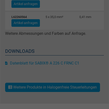
Laufzeit
Persistent
Artikel anfragen
Zweck
Dies ist ein Conversion Tracking-Service.
L62260564
5 x 35,0 mm²
0,41 mm
Artikel anfragen
Name
NID, Google Maps
Weitere Abmessungen und Farben auf Anfrage.
Anbieter
Google LLC
Laufzeit
6 Monate
DOWNLOADS
Registriert eine eindeutige ID, die das Gerät
Datenblatt für SABIX® A 226 C FRNC C1
Zweck
eines wiederkehrenden Benutzers identifizie
Die ID wird für gezielte Werbung genutzt.
Weitere Produkte in Halogenfreie Steuerleitungen
Name
_fbp, Facebook Pixel
Anbieter
Facebook Ireland Ltd.