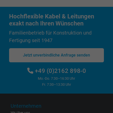
Laufzeit
1 Jahr
Cookie von Facebook für Website-Analyse,
Hochflexible Kabel & Leitungen
Zweck
Anzeigenausrichtung und Anzeigenmessu
exakt nach Ihren Wünschen
Familienbetrieb für Konstruktion und
Name
act, Facebook Pixel
Fertigung seit 1947
Anbieter
Facebook Ireland Ltd.
Jetzt unverbindliche Anfrage senden
Laufzeit
1 Jahr
+49 (0)2162 898-0
Cookie von Facebook für Website-Analyse,
Zweck
Anzeigenausrichtung und Anzeigenmessu
Mo.-Do. 7:30–16:30 Uhr
Fr. 7:30–13:30 Uhr
Name
c_user, Facebook Pixel
Anbieter
Facebook Ireland Ltd.
Unternehmen
Wir über uns