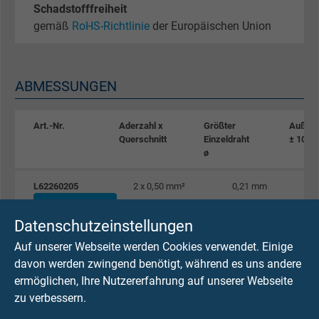
Schadstofffreiheit
gemäß
RoHS-Richtlinie
der Europäischen Union
ABMESSUNGEN
Art.-Nr.
Aderzahl x
Größter
Außen
Querschnitt
Einzeldraht
± 10%
ø
L62260205
2 x 0,50 mm²
0,21 mm
Artikel anfragen
Datenschutzeinstellungen
L62260307
3 x 0,75 mm²
0,21 mm
Auf unserer Webseite werden Cookies verwendet. Einige
Artikel anfragen
davon werden zwingend benötigt, während es uns andere
ermöglichen, Ihre Nutzererfahrung auf unserer Webseite
zu verbessern.
L62260407
4 x 0,75 mm²
0,21 mm
Artikel anfragen