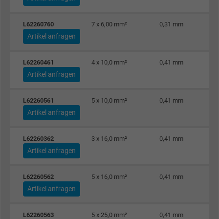
Zweck
verschiedenen Websites
domänenübergreifend erkennen und
L62260760
7 x 6,00 mm²
0,31 mm
personalisierte Werbung anzeigen.
Artikel anfragen
L62260461
4 x 10,0 mm²
0,41 mm
bkdwCNfVtWgQ67qT8AM,49021628980,
Name
Artikel anfragen
Google Ad Conversion Tracking
L62260561
5 x 10,0 mm²
0,41 mm
Anbieter
Google LLC, Google Ads
Artikel anfragen
Laufzeit
Persistent
L62260362
3 x 16,0 mm²
0,41 mm
Zweck
Dies ist ein Conversion Tracking-Service.
Artikel anfragen
Name
bkdwCNfVtWgQ67qT8AM,49021628980_expire
L62260562
5 x 16,0 mm²
0,41 mm
Artikel anfragen
Anbieter
Google Ads Conversion Tracking, Google LLC
L62260563
5 x 25,0 mm²
0,41 mm