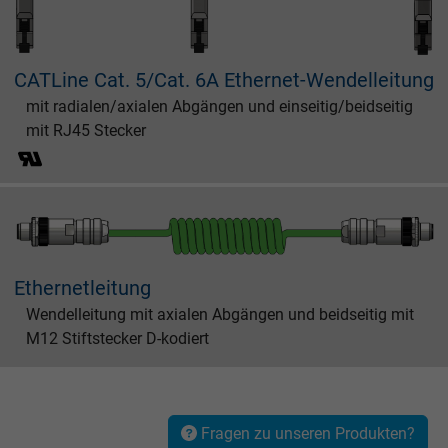
Name
_gat_UA-4852692-1, Google Analytics
Anbieter
Google LLC
CATLine Cat. 5/Cat. 6A Ethernet-Wendelleitung
mit radialen/axialen Abgängen und einseitig/beidseitig
Laufzeit
1 Minute
mit RJ45 Stecker
Cookie von Google für Website-Analysen.
Zweck
Erzeugt statistische Daten darüber, wie der
Besucher die Website nutzt.
Name
IDE, Google DoubleClick
Ethernetleitung
Wendelleitung mit axialen Abgängen und beidseitig mit
Anbieter
Google LLC
M12 Stiftstecker D-kodiert
Laufzeit
1 Jahr
Wird verwendet, um die Aktionen eines
Fragen zu unseren Produkten?
Zweck
Benutzers auf der Website zu Werbezweck