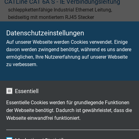
CATLine CAT 6A S - IE Verbindungsleitung
schleppkettenfähige Industrial Ethernet Leitung,
beidseitig mit montiertem RJ45 Stecker
Datenschutzeinstellungen
Auf unserer Webseite werden Cookies verwendet. Einige
davon werden zwingend benötigt, während es uns andere
ermöglichen, Ihre Nutzererfahrung auf unserer Webseite
zu verbessern.
S PN 667 - PN Verbindungsleitung
schleppkettenfähige Profinet Leitung, beidseitig mit
montiertem RJ45 Stecker
Essentiell
Essentielle Cookies werden für grundlegende Funktionen
der Webseite benötigt. Dadurch ist gewährleistet, dass die
Webseite einwandfrei funktioniert.
S PN 667 - PN Verbindungsleitung
Name
cookie_optin