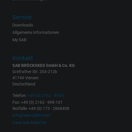
Registriert eine eindeutige ID, die das Gerät
Service
Zweck
eines wiederkehrenden Benutzers identifizie
Downloads
Die ID wird für gezielte Werbung genutzt.
Allgemeine Informationen
My SAB
Name
_fbp, Facebook Pixel
Kontakt
Anbieter
Facebook Ireland Ltd.
SAB BRÖCKSKES GmbH & Co. KG
Grefrather Str. 204-212b
Laufzeit
1 Jahr
41749 Viersen
Deutschland
Cookie von Facebook für Website-Analyse,
Zweck
Anzeigenausrichtung und Anzeigenmessu
Telefon:
+49 (0) 2162 - 898-0
Fax: +49 (0) 2162 - 898-101
Notfälle: +49 (0) 173 - 2868408
Name
act, Facebook Pixel
info@sab-cable.com
www.sab-kabel.de
Anbieter
Facebook Ireland Ltd.