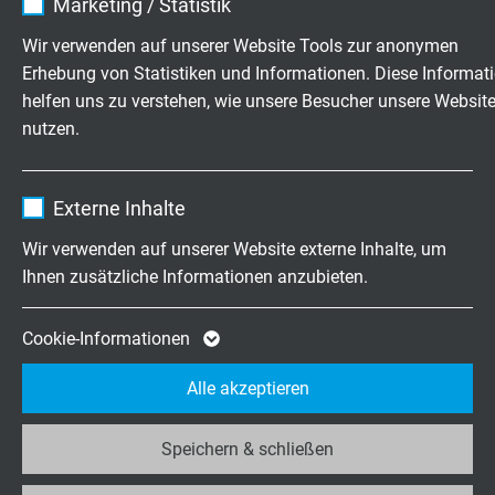
schleppkettenfähige Profinet Leitung Typ C, beidseitig
Marketing / Statistik
mit angespritztem M12 Stecker D-kodiert
Anbieter
TYPO3
Wir verwenden auf unserer Website Tools zur anonymen
Erhebung von Statistiken und Informationen. Diese Informat
Laufzeit
1 Jahr
helfen uns zu verstehen, wie unsere Besucher unsere Websit
nutzen.
Enthält die gewählten Tracking-Optin-
Zweck
Einstellungen.
Name
_ga, Google Analytics
S PN 667 - PN Verbindungsleitung
Externe Inhalte
schleppkettenfähige Profinet Leitung, mit angespritztem
Anbieter
Google LLC
Wir verwenden auf unserer Website externe Inhalte, um
M12 Stecker D-kodiert und montiertem RJ45 Stecker
Ihnen zusätzliche Informationen anzubieten.
Laufzeit
2 Jahre
Cookie von Google für Website-Analysen.
Cookie-Informationen
Zweck
Erzeugt statistische Daten darüber, wie der
Alle akzeptieren
Besucher die Website nutzt.
CATLine CAT 6A S - IE Verbindungsleitung
Speichern & schließen
Name
_ga_JL6KH9WKZ9, Google Analytics
schleppkettenfähige Industrial Ethernet Leitung, mit
angespritztem M12 Stecker X-kodiert und montiertem