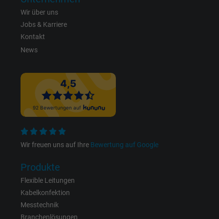
Wir über uns
Laufzeit
Persistent
Jobs & Karriere
Kontakt
Zweck
Dies ist ein Conversion Tracking-Service.
News
Name
bkdwCNfVtWgQ67qT8AM,49021628980_expire
Anbieter
Google Ads Conversion Tracking, Google LLC
Laufzeit
Persistent
Zweck
Dies ist ein Conversion Tracking-Service.
Wir freuen uns auf Ihre
Bewertung auf Google
Produkte
Name
NID, Google Maps
Flexible Leitungen
Kabelkonfektion
Anbieter
Google LLC
Messtechnik
Laufzeit
6 Monate
Branchenlösungen