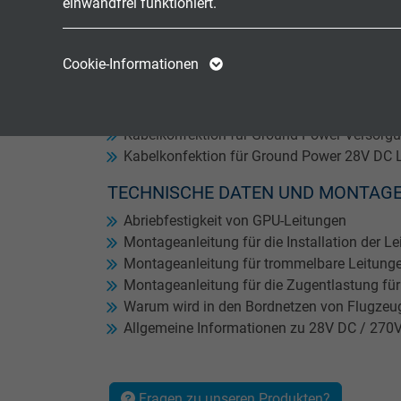
einwandfrei funktioniert.
400Hz Kabel für den flexiblen Einsatz an F
400Hz Kabel für die feste Verlegung
28V DC Leitungen für den flexiblen Einsatz
Name
cookie_optin
Name
Cookie-Informationen
270V DC Leitungen
Anbieter
TYPO3
Anbieter
Kabelkonfektion für die Bodenstromversor
Kabelkonfektion für trommelbare 400 Hz Le
Laufzeit
1 Jahr
Laufzeit
Kabelkonfektion für Ground Power Versorgun
Kabelkonfektion für Ground Power 28V DC 
Enthält die
TECHNISCHE DATEN UND MONTAG
Zweck
gewählten Tracking-
Zweck
Optin-Einstellungen.
Abriebfestigkeit von GPU-Leitungen
Montageanleitung für die Installation der L
Montageanleitung für trommelbare Leitung
Name
Montageanleitung für die Zugentlastung fü
Warum wird in den Bordnetzen von Flugzeu
Anbieter
Allgemeine Informationen zu 28V DC / 270
Laufzeit
Fragen zu unseren Produkten?