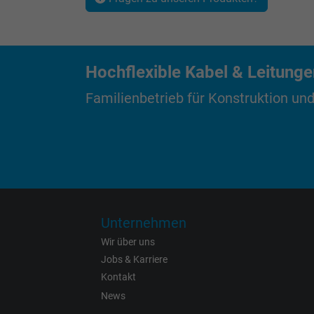
Zweck
Hochflexible Kabel & Leitung
Name
Familienbetrieb für Konstruktion und
Anbieter
Laufzeit
Zweck
Unternehmen
Wir über uns
Name
Jobs & Karriere
Kontakt
Anbieter
News