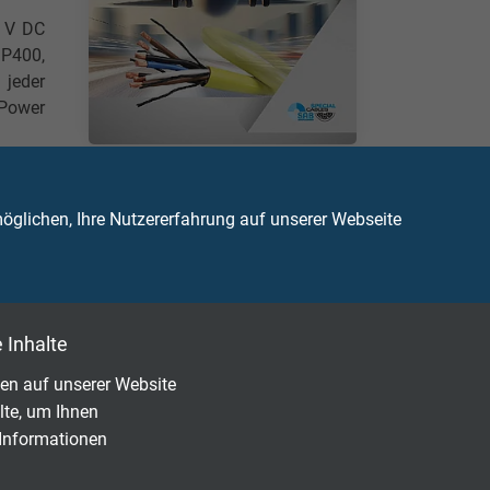
8 V DC
 P400,
jeder
 Power
KATALOG HERUNTERLADEN (PDF)
n der
glichen, Ihre Nutzererfahrung auf unserer Webseite
und
er
 Inhalte
en auf unserer Website
lte, um Ihnen
 Informationen