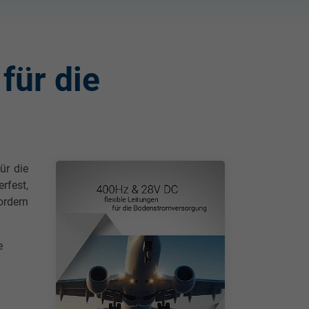
für die
ür die
rfest,
ordern
e