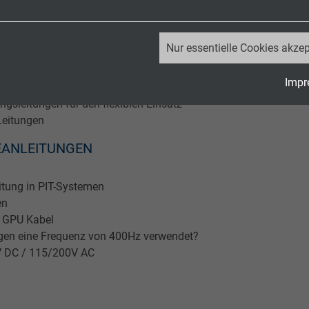
luggastbrücken
_ga, Google Analytics
Nur essentielle Cookies akzep
Google LLC
gung
Impr
itungen
2 Jahre
gsleitungen für den flexiblen Einsatz
Leitungen
Cookie von Google für Website-Analysen.
EANLEITUNGEN
Erzeugt statistische Daten darüber, wie der
Besucher die Website nutzt.
eitung in PIT-Systemen
en
_ga_JL6KH9WKZ9, Google Analytics
r GPU Kabel
gen eine Frequenz von 400Hz verwendet?
Google LLC
V DC / 115/200V AC
2 Jahre
Cookie von Google für Website-Analysen.