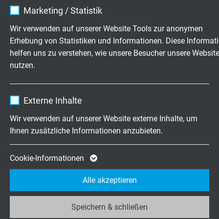
Name
cookie_optin
Änderung der
Marketing / Statistik
Zugfestigkeit
Anbieter
TYPO3
Wir verwenden auf unserer Website Tools zur anonymen
Erhebung von Statistiken und Informationen. Diese Informat
maximale
± 30 %
± 30 %
± 30%
Laufzeit
1 Jahr
helfen uns zu verstehen, wie unsere Besucher unsere Websit
Änderung der
(min.
nutzen.
Enthält die gewählten Tracking-Optin-
Reißdehnung
300%
Zweck
Einstellungen.
effektiv)
Name
_ga, Google Analytics
Externe Inhalte
Anbieter
Google LLC
Wir verwenden auf unserer Website externe Inhalte, um
Ölbeständige Leitungen von SAB
Ihnen zusätzliche Informationen anzubieten.
Laufzeit
2 Jahre
Bröckskes
Cookie von Google für Website-Analysen.
Cookie-Informationen
Zweck
Erzeugt statistische Daten darüber, wie der
Typ
Beschreibung
Alle akzeptieren
Besucher die Website nutzt.
S 200
Ölbeständige Steuerleitung - TMPU
Speichern & schließen
Name
_ga_JL6KH9WKZ9, Google Analytics
nach EN 50363-10-2, VDE 0207-363-