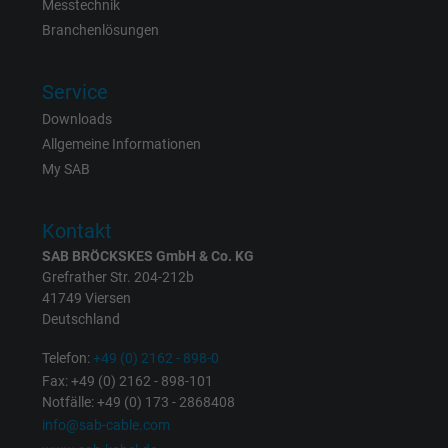
Messtechnik
Anbieter
Google LLC, Google Ads
Branchenlösungen
Laufzeit
Persistent
Service
Zweck
Dies ist ein Conversion Tracking-Service.
Downloads
Allgemeine Informationen
Name
bkdwCNfVtWgQ67qT8AM,49021628980_expire
My SAB
Anbieter
Google Ads Conversion Tracking, Google LLC
Kontakt
SAB BRÖCKSKES GmbH & Co. KG
Laufzeit
Persistent
Grefrather Str. 204-212b
41749 Viersen
Zweck
Dies ist ein Conversion Tracking-Service.
Deutschland
Telefon:
+49 (0) 2162 - 898-0
Name
NID, Google Maps
Fax: +49 (0) 2162 - 898-101
Notfälle: +49 (0) 173 - 2868408
Anbieter
Google LLC
info@sab-cable.com