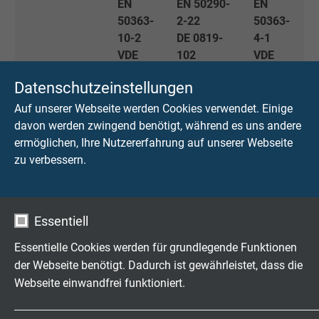
EN
EN 50290-
EN
50363-
2-22
50363-
10-2
DE 0819-
4-1
VDE
102
VDE
0207-
0207-
Datenschutzeinstellungen
363-10-
363-4-1
2
Auf unserer Webseite werden Cookies verwendet. Einige
davon werden zwingend benötigt, während es uns andere
Eigenschaften nach Lagerung in Mineralöl IRM 902
ermöglichen, Ihre Nutzererfahrung auf unserer Webseite
(ASTM Nr.2)
zu verbessern.
Prüftemperatur
100°C
70°C
90°C
Essentiell
Dauer der
168
4 Stunden
168
Öllagerung
Stunden
Stunden
Essentielle Cookies werden für grundlegende Funktionen
der Webseite benötigt. Dadurch ist gewährleistet, dass die
Mechanische Werte nach Lagerung in Öl
Webseite einwandfrei funktioniert.
maximale
± 40 %
± 30 %
± 30 %