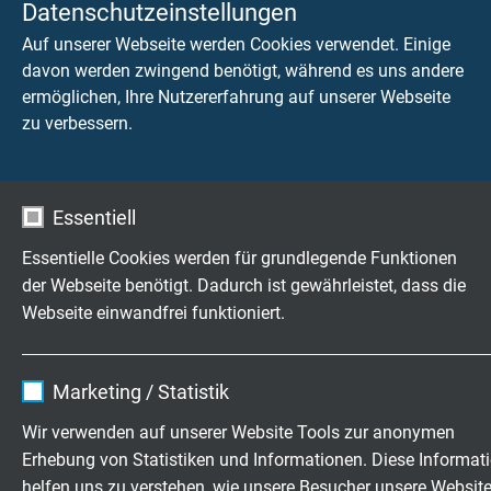
0,75 mm²
Datenschutzeinstellungen
Artikel anfragen
Auf unserer Webseite werden Cookies verwendet. Einige
davon werden zwingend benötigt, während es uns andere
L62344107
19 AWG (23/32) •
41
ermöglichen, Ihre Nutzererfahrung auf unserer Webseite
0,75 mm²
zu verbessern.
Artikel anfragen
L62346107
19 AWG (23/32) •
61
Essentiell
0,75 mm²
Artikel anfragen
Essentielle Cookies werden für grundlegende Funktionen
der Webseite benötigt. Dadurch ist gewährleistet, dass die
L62340210
18 AWG (30/32) •
2
Webseite einwandfrei funktioniert.
1,00 mm²
Artikel anfragen
Name
cookie_optin
Marketing / Statistik
L62340310
18 AWG (30/32) •
3
Anbieter
TYPO3
Wir verwenden auf unserer Website Tools zur anonymen
1,00 mm²
Artikel anfragen
Erhebung von Statistiken und Informationen. Diese Informat
Laufzeit
1 Jahr
helfen uns zu verstehen, wie unsere Besucher unsere Websit