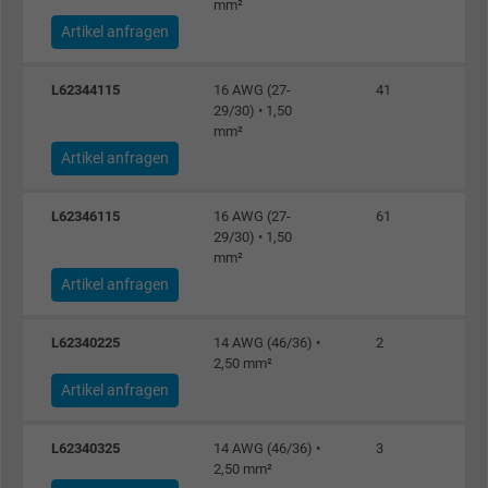
mm²
Artikel anfragen
Name
fr, Facebook Pixel
L62344115
16 AWG (27-
41
29/30) • 1,50
Anbieter
Facebook Ireland Ltd.
mm²
Artikel anfragen
Laufzeit
1 Jahr
Cookie von Facebook für Website-Analyse,
L62346115
16 AWG (27-
61
Zweck
29/30) • 1,50
Anzeigenausrichtung und Anzeigenmessu
mm²
Artikel anfragen
Name
m_pixel_ration, Facebook Pixel
L62340225
14 AWG (46/36) •
2
Anbieter
Facebook Ireland Ltd.
2,50 mm²
Artikel anfragen
Laufzeit
1 Jahr
L62340325
14 AWG (46/36) •
3
Cookie von Facebook für Website-Analyse,
2,50 mm²
Zweck