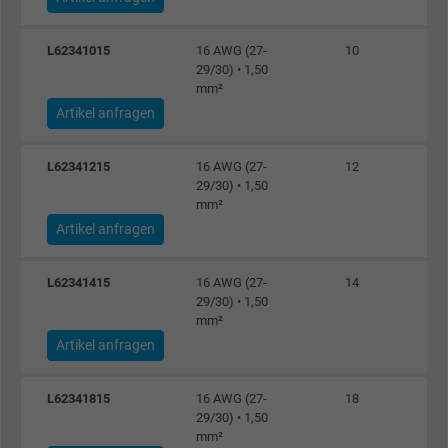
L62341015
16 AWG (27-
10
Name
_fbp, Facebook Pixel
29/30) • 1,50
mm²
Anbieter
Facebook Ireland Ltd.
Artikel anfragen
Laufzeit
1 Jahr
L62341215
16 AWG (27-
12
29/30) • 1,50
Cookie von Facebook für Website-Analyse,
mm²
Zweck
Anzeigenausrichtung und Anzeigenmessu
Artikel anfragen
Name
act, Facebook Pixel
L62341415
16 AWG (27-
14
29/30) • 1,50
mm²
Anbieter
Facebook Ireland Ltd.
Artikel anfragen
Laufzeit
1 Jahr
L62341815
16 AWG (27-
18
29/30) • 1,50
Cookie von Facebook für Website-Analyse,
Zweck
mm²
Anzeigenausrichtung und Anzeigenmessu