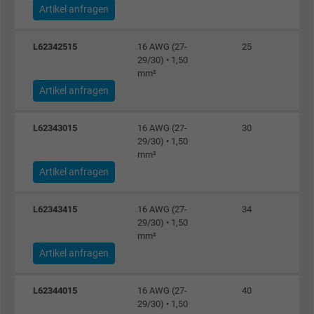
Artikel anfragen
Name
c_user, Facebook Pixel
L62342515
16 AWG (27-
25
29/30) • 1,50
Anbieter
Facebook Ireland Ltd.
mm²
Artikel anfragen
Laufzeit
1 Jahr
L62343015
16 AWG (27-
30
Cookie von Facebook für Website-Analyse,
29/30) • 1,50
Zweck
mm²
Anzeigenausrichtung und Anzeigenmessu
Artikel anfragen
Name
datr, Facebook Pixel
L62343415
16 AWG (27-
34
29/30) • 1,50
Anbieter
Facebook Ireland Ltd.
mm²
Artikel anfragen
Laufzeit
1 Jahr
L62344015
16 AWG (27-
40
Cookie von Facebook für Website-Analyse,
Zweck
29/30) • 1,50
Anzeigenausrichtung und Anzeigenmessu