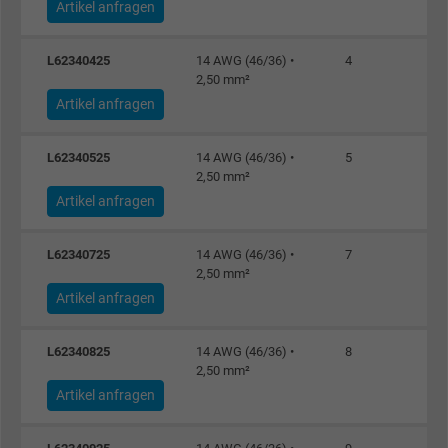
Anzeigenausrichtung und Anzeigenmessu
Artikel anfragen
L62340425
14 AWG (46/36) •
4
Name
pl, Facebook Pixel
2,50 mm²
Artikel anfragen
Anbieter
Facebook Ireland Ltd.
Laufzeit
1 Jahr
L62340525
14 AWG (46/36) •
5
2,50 mm²
Cookie von Facebook für Website-Analyse,
Artikel anfragen
Zweck
Anzeigenausrichtung und Anzeigenmessu
L62340725
14 AWG (46/36) •
7
2,50 mm²
Name
presence, Facebook Pixel
Artikel anfragen
Anbieter
Facebook Ireland Ltd.
L62340825
14 AWG (46/36) •
8
2,50 mm²
Laufzeit
1 Jahr
Artikel anfragen
Cookie von Facebook für Website-Analyse,
Zweck