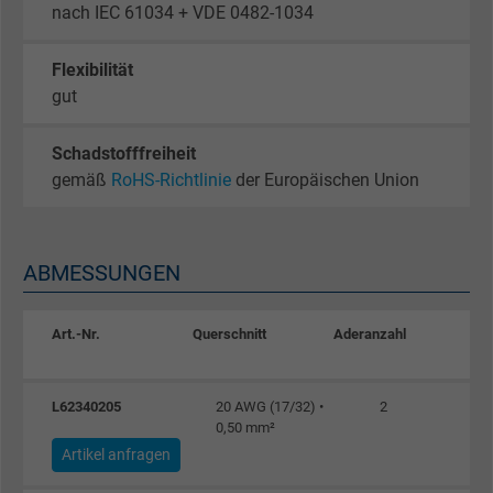
nach IEC 61034 + VDE 0482-1034
Flexibilität
gut
Schadstofffreiheit
gemäß
RoHS-Richtlinie
der Europäischen Union
ABMESSUNGEN
Art.-Nr.
Querschnitt
Aderanzahl
Cu
L62340205
20 AWG (17/32) •
2
0,50 mm²
Artikel anfragen