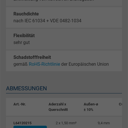
Rauchdichte
nach IEC 61034 + VDE 0482-1034
Flexibilität
sehr gut
Schadstofffreiheit
gemäß
RoHS-Richtlinie
der Europäischen Union
ABMESSUNGEN
Art.-Nr.
Aderzahl x
Außen-ø
Cu-Z
Querschnitt
± 10%
L64120215
2 x 1,50 mm²
9,4 mm