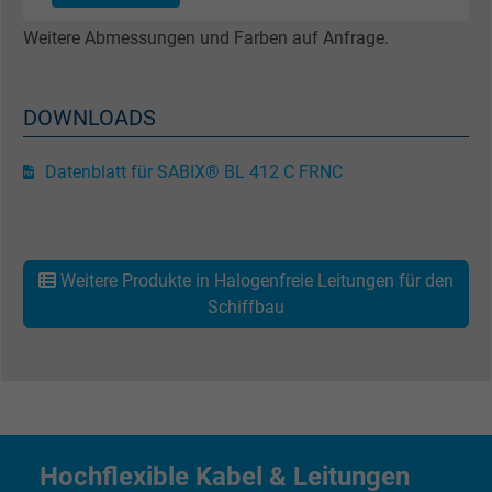
Cookie von Facebook für Website-Analyse,
Zweck
Weitere Abmessungen und Farben auf Anfrage.
Anzeigenausrichtung und Anzeigenmessu
Name
act, Facebook Pixel
DOWNLOADS
Anbieter
Facebook Ireland Ltd.
Datenblatt für SABIX® BL 412 C FRNC
Laufzeit
1 Jahr
Cookie von Facebook für Website-Analyse,
Zweck
Weitere Produkte in Halogenfreie Leitungen für den
Anzeigenausrichtung und Anzeigenmessu
Schiffbau
Name
c_user, Facebook Pixel
Anbieter
Facebook Ireland Ltd.
Laufzeit
1 Jahr
Hochflexible Kabel & Leitungen