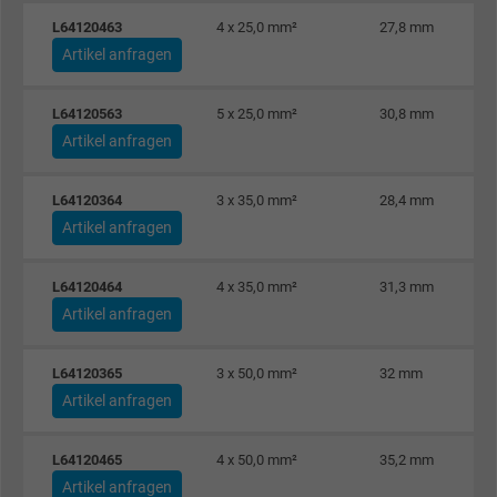
Zweck
Dies ist ein Conversion Tracking-Service.
L64120463
4 x 25,0 mm²
27,8 mm
Artikel anfragen
Name
NID, Google Maps
L64120563
5 x 25,0 mm²
30,8 mm
Anbieter
Google LLC
Artikel anfragen
Laufzeit
6 Monate
L64120364
3 x 35,0 mm²
28,4 mm
Artikel anfragen
Registriert eine eindeutige ID, die das Gerät
Zweck
eines wiederkehrenden Benutzers identifizie
L64120464
4 x 35,0 mm²
31,3 mm
Die ID wird für gezielte Werbung genutzt.
Artikel anfragen
Name
_fbp, Facebook Pixel
L64120365
3 x 50,0 mm²
32 mm
Artikel anfragen
Anbieter
Facebook Ireland Ltd.
Laufzeit
1 Jahr
L64120465
4 x 50,0 mm²
35,2 mm
Artikel anfragen