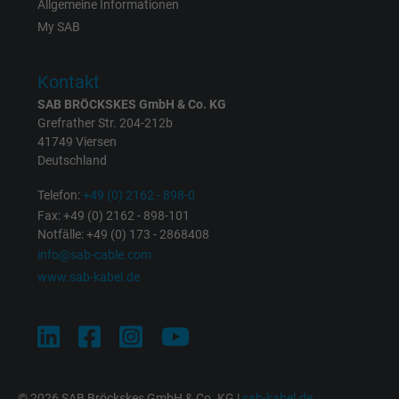
Allgemeine Informationen
Cookie von Facebook für Website-Analyse,
My SAB
Zweck
Anzeigenausrichtung und Anzeigenmessu
Kontakt
Name
presence, Facebook Pixel
SAB BRÖCKSKES GmbH & Co. KG
Grefrather Str. 204-212b
Anbieter
Facebook Ireland Ltd.
41749 Viersen
Deutschland
Laufzeit
1 Jahr
Telefon:
+49 (0) 2162 - 898-0
Fax: +49 (0) 2162 - 898-101
Cookie von Facebook für Website-Analyse,
Zweck
Notfälle: +49 (0) 173 - 2868408
Anzeigenausrichtung und Anzeigenmessu
info@sab-cable.com
www.sab-kabel.de
Name
sb, Facebook Pixel
Anbieter
Facebook Ireland Ltd.
Laufzeit
1 Jahr
© 2026 SAB Bröckskes GmbH & Co. KG |
sab-kabel.de