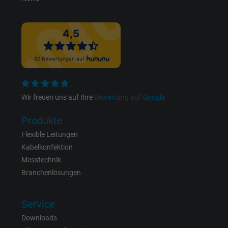
Cookie von Facebook für Website-Analyse,
Zweck
Anzeigenausrichtung und Anzeigenmessu
Name
m_pixel_ration, Facebook Pixel
Anbieter
Facebook Ireland Ltd.
Wir freuen uns auf Ihre
Bewertung auf Google
Laufzeit
1 Jahr
Produkte
Cookie von Facebook für Website-Analyse,
Zweck
Flexible Leitungen
Anzeigenausrichtung und Anzeigenmessu
Kabelkonfektion
Messtechnik
Name
pl, Facebook Pixel
Branchenlösungen
Anbieter
Facebook Ireland Ltd.
Service
Laufzeit
1 Jahr
Downloads