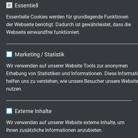
L64121215
12 x 1,50 mm²
17,5 mm
Essentiell
Artikel anfragen
Essentielle Cookies werden für grundlegende Funktionen
der Webseite benötigt. Dadurch ist gewährleistet, dass die
L64121415
14 x 1,50 mm²
18,3 mm
Webseite einwandfrei funktioniert.
Artikel anfragen
Name
cookie_optin
L64121815
18 x 1,50 mm²
20,4 mm
Marketing / Statistik
Artikel anfragen
Anbieter
TYPO3
Wir verwenden auf unserer Website Tools zur anonymen
Erhebung von Statistiken und Informationen. Diese Informat
L64120225
2 x 2,50 mm²
10,2 mm
Laufzeit
1 Jahr
Artikel anfragen
helfen uns zu verstehen, wie unsere Besucher unsere Websit
nutzen.
Enthält die gewählten Tracking-Optin-
Zweck
L64120325
3 x 2,50 mm²
11 mm
Einstellungen.
Name
_ga, Google Analytics
Artikel anfragen
Externe Inhalte
Anbieter
Google LLC
L64120425
4 x 2,50 mm²
12,1 mm
Wir verwenden auf unserer Website externe Inhalte, um
Artikel anfragen
Ihnen zusätzliche Informationen anzubieten.
Laufzeit
2 Jahre