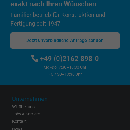
exakt nach Ihren Wünschen
Cookie von Facebook für Website-Analyse,
Zweck
Anzeigenausrichtung und Anzeigenmessu
Familienbetrieb für Konstruktion und
Fertigung seit 1947
Name
datr, Facebook Pixel
Jetzt unverbindliche Anfrage senden
Anbieter
Facebook Ireland Ltd.
Laufzeit
1 Jahr
+49 (0)2162 898-0
Mo.-Do. 7:30–16:30 Uhr
Cookie von Facebook für Website-Analyse,
Zweck
Fr. 7:30–13:30 Uhr
Anzeigenausrichtung und Anzeigenmessu
Name
fr, Facebook Pixel
Unternehmen
Wir über uns
Anbieter
Facebook Ireland Ltd.
Jobs & Karriere
Kontakt
Laufzeit
1 Jahr
News