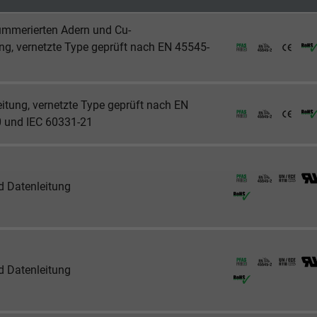
2 Jahre
ummerierten Adern und Cu-
Cookie von Google für Website-Analysen.
, vernetzte Type geprüft nach EN 45545-
Erzeugt statistische Daten darüber, wie der
Besucher die Website nutzt.
eitung, vernetzte Type geprüft nach EN
_ga_JL6KH9WKZ9, Google Analytics
 und IEC 60331-21
Google LLC
2 Jahre
nd Datenleitung
Cookie von Google für Website-Analysen.
Erzeugt statistische Daten darüber, wie der
Besucher die Website nutzt.
nd Datenleitung
_gid, Google Analytics