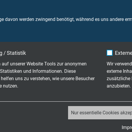
 geprüft nach EN 45545-2
ge davon werden zwingend benötigt, während es uns andere ermö
mit Cu-Gesamtabschirmung, geprüft nach
 / Statistik
Externe
paarverseilt mit Cu-Gesamtabschirmung,
5545-2
 auf unserer Website Tools zur anonymen
Wir verwend
Statistiken und Informationen. Diese
externe Inha
 helfen uns zu verstehen, wie unsere Besucher
zusätzliche
IX® Rail Leitung mit nummerierten Adern
e nutzen.
anzubieten.
Rail Leitung für den Außeneinsatz
_ga, Google Analytics
Nur essentielle Cookies akzep
Google LLC
g / Steuerleitung, vernetzte Type
Impr