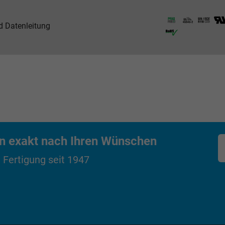
Google LLC
nd Datenleitung
1 Tag
Cookie von Google für Website-Analysen.
Erzeugt statistische Daten darüber, wie der
Besucher die Website nutzt.
_gat_UA-4852692-1, Google Analytics
Google LLC
en exakt nach Ihren Wünschen
1 Minute
 Fertigung seit 1947
Cookie von Google für Website-Analysen.
Erzeugt statistische Daten darüber, wie der
Besucher die Website nutzt.