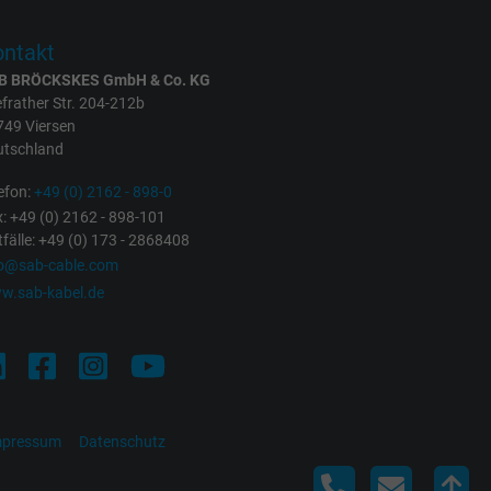
ntakt
B BRÖCKSKES GmbH & Co. KG
frather Str. 204-212b
749 Viersen
utschland
efon:
+49 (0) 2162 - 898-0
: +49 (0) 2162 - 898-101
fälle: +49 (0) 173 - 2868408
fo@sab-cable.com
w.sab-kabel.de
mpressum
Datenschutz