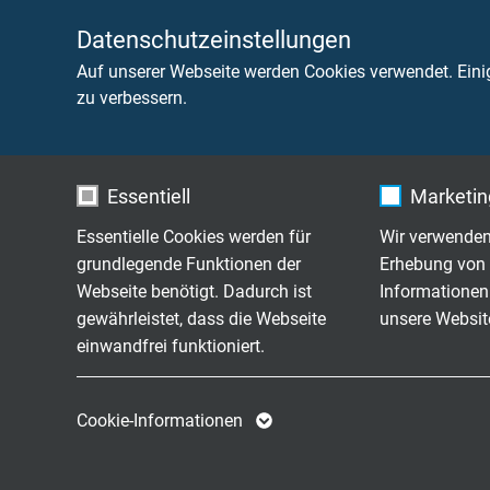
SABIX® R 605
SABIX® Rail Data,
FRNC
Datenschutzeinstellungen
Auf unserer Webseite werden Cookies verwendet. Eini
SABIX® R 615
zu verbessern.
SABIX® Rail Data 
EN 45545-2
FRNC
SABIX® R 645
Essentiell
Marketing
SABIX® Rail Data 
geprüft nach EN 4
FRNC TP
Essentielle Cookies werden für
Wir verwenden
grundlegende Funktionen der
Erhebung von 
Webseite benötigt. Dadurch ist
Informationen
SABIX® R flex
dauerflexible SAB
gewährleistet, dass die Webseite
unsere Websit
einwandfrei funktioniert.
SAB RailLine 560
dauerflexible SAB 
Name
cookie_optin
Name
Cookie-Informationen
SABIX® A 280
Anbieter
TYPO3
Anbieter
Verdrahtungsleitun
FRNC X