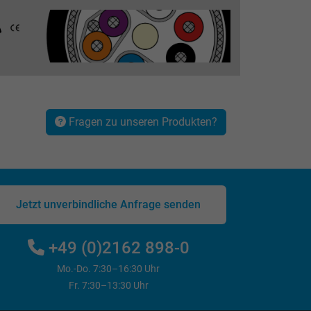
Fragen zu unseren Produkten?
Jetzt unverbindliche Anfrage senden
+49 (0)2162 898-0
Mo.-Do. 7:30–16:30 Uhr
Fr. 7:30–13:30 Uhr