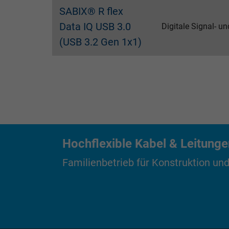
Anbieter
SABIX® R flex
Data IQ USB 3.0
Digitale Signal- u
Laufzeit
(USB 3.2 Gen 1x1)
Zweck
Name
Anbieter
Hochflexible Kabel & Leitung
Laufzeit
Familienbetrieb für Konstruktion und
Zweck