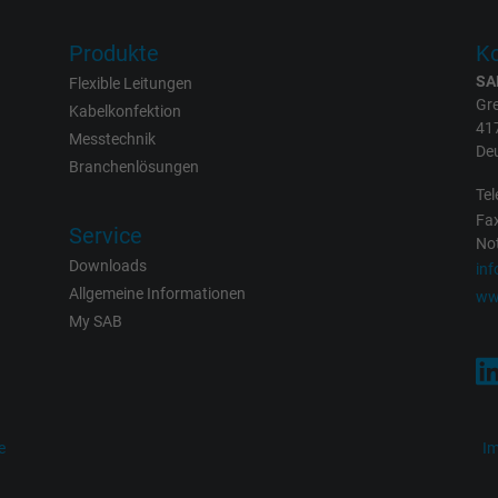
IDE, Google DoubleClick
Produkte
Ko
Google LLC
SA
Flexible Leitungen
Gre
Kabelkonfektion
1 Jahr
41
Messtechnik
De
Branchenlösungen
Wird verwendet, um die Aktionen eines
Tel
Benutzers auf der Website zu
Fax
Service
Werbezwecken zu registrieren und zu
Not
melden.
Downloads
in
Allgemeine Informationen
ww
My SAB
test_cookie, Google DoubleClick
Google LLC
15 Minuten
e
I
Enthält eine zufällig generierte Benutzer-ID.