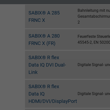
Laufzeit
1 Jahr
Laufzeit
Bahnleitung mit n
SABIX® A 285
Enthält die
Gesamtabschirmung
FRNC X
Zweck
gewählten Tracking-
Zweck
2
Optin-Einstellungen.
SABIX® A 280
Feuerfeste Steuerl
Name
45545-2, EN 50200
FRNC X (FR)
Anbieter
SABIX® R flex
Data IQ DVI Dual-
Laufzeit
Digitale Signal- u
Link
Zweck
SABIX® R flex
Data IQ
Digitale Signal- u
HDMI/DVI/DisplayPort
Name