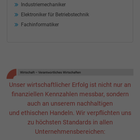
Industriemechaniker
Name
datr, Facebook Pixel
Elektroniker für Betriebstechnik
Fachinformatiker
Anbieter
Facebook Ireland Ltd.
Laufzeit
1 Jahr
Cookie von Facebook für Website-Analyse,
Zweck
Anzeigenausrichtung und Anzeigenmessu
Unser wirtschaftlicher Erfolg ist nicht nur an
Name
fr, Facebook Pixel
finanziellen Kennzahlen messbar, sondern
Anbieter
Facebook Ireland Ltd.
auch an unserem nachhaltigen
und ethischen Handeln. Wir verpflichten uns
Laufzeit
1 Jahr
zu höchsten Standards in allen
Cookie von Facebook für Website-Analyse,
Unternehmensbereichen:
Zweck
Anzeigenausrichtung und Anzeigenmessu