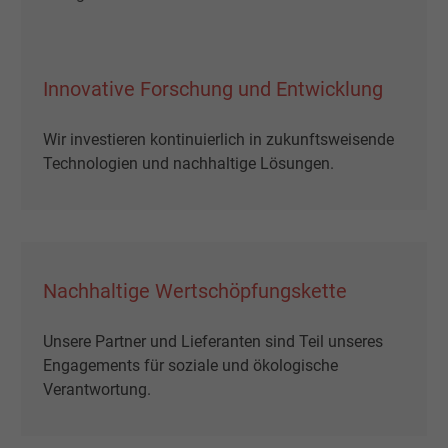
Name
presence, Facebook Pixel
Innovative Forschung und Entwicklung
Anbieter
Facebook Ireland Ltd.
Wir investieren kontinuierlich in zukunftsweisende
Laufzeit
1 Jahr
Technologien und nachhaltige Lösungen.
Cookie von Facebook für Website-Analyse,
Zweck
Anzeigenausrichtung und Anzeigenmessu
Name
sb, Facebook Pixel
Nachhaltige Wertschöpfungskette
Anbieter
Facebook Ireland Ltd.
Unsere Partner und Lieferanten sind Teil unseres
Engagements für soziale und ökologische
Laufzeit
1 Jahr
Verantwortung.
Cookie von Facebook für Website-Analyse,
Zweck
Anzeigenausrichtung und Anzeigenmessu