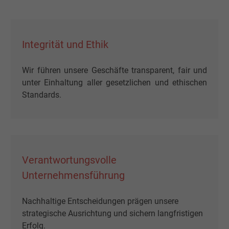
Name
m_pixel_ration, Facebook Pixel
Integrität und Ethik
Anbieter
Facebook Ireland Ltd.
Wir führen unsere Geschäfte transparent, fair und
Laufzeit
1 Jahr
unter Einhaltung aller gesetzlichen und ethischen
Standards.
Cookie von Facebook für Website-Analyse,
Zweck
Anzeigenausrichtung und Anzeigenmessu
Name
pl, Facebook Pixel
Verantwortungsvolle
Anbieter
Facebook Ireland Ltd.
Unternehmensführung
Laufzeit
1 Jahr
Nachhaltige Entscheidungen prägen unsere
Cookie von Facebook für Website-Analyse,
strategische Ausrichtung und sichern langfristigen
Zweck
Anzeigenausrichtung und Anzeigenmessu
Erfolg.