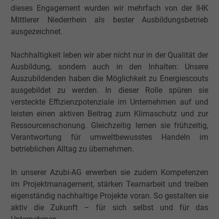
dieses Engagement wurden wir mehrfach von der IHK
Name
NID, Google Maps
Mittlerer Niederrhein als bester Ausbildungsbetrieb
Anbieter
Google LLC
ausgezeichnet.
Laufzeit
6 Monate
Nachhaltigkeit leben wir aber nicht nur in der Qualität der
Ausbildung, sondern auch in den Inhalten: Unsere
Registriert eine eindeutige ID, die das Gerät
Auszubildenden haben die Möglichkeit zu Energiescouts
Zweck
eines wiederkehrenden Benutzers identifizie
ausgebildet zu werden. In dieser Rolle spüren sie
Die ID wird für gezielte Werbung genutzt.
versteckte Effizienzpotenziale im Unternehmen auf und
leisten einen aktiven Beitrag zum Klimaschutz und zur
Ressourcenschonung. Gleichzeitig lernen sie frühzeitig,
Name
_fbp, Facebook Pixel
Verantwortung für umweltbewusstes Handeln im
betrieblichen Alltag zu übernehmen.
Anbieter
Facebook Ireland Ltd.
In unserer Azubi-AG erwerben sie zudem Kompetenzen
Laufzeit
1 Jahr
im Projektmanagement, stärken Teamarbeit und treiben
eigenständig nachhaltige Projekte voran. So gestalten sie
Cookie von Facebook für Website-Analyse,
Zweck
aktiv die Zukunft – für sich selbst und für das
Anzeigenausrichtung und Anzeigenmessu