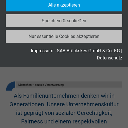
Alle akzeptieren
Besucher die Website nutzt.
Speichern & schließen
Name
_ga_JL6KH9WKZ9, Google Analytics
Nur essentielle Cookies akzeptieren
Anbieter
Google LLC
Laufzeit
2 Jahre
Impressum - SAB Bröckskes GmbH & Co. KG
|
Datenschutz
Cookie von Google für Website-Analysen.
Zweck
Erzeugt statistische Daten darüber, wie der
Besucher die Website nutzt.
Als Familienunternehmen denken wir in
Name
_gid, Google Analytics
Generationen. Unsere Unternehmenskultur
Anbieter
Google LLC
ist geprägt von sozialer Gerechtigkeit,
Fairness und einem respektvollen
Laufzeit
1 Tag