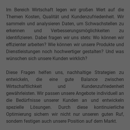
Im Bereich Wirtschaft legen wir großen Wert auf die
Name
spin, Facebook Pixel
Themen Kosten, Qualität und Kundenzufriedenheit. Wir
sammeln und analysieren Daten, um Schwachstellen zu
Anbieter
Facebook Ireland Ltd.
erkennen und Verbesserungsmöglichkeiten zu
identifizieren. Dabei fragen wir uns stets: Wo können wir
Laufzeit
1 Jahr
effizienter arbeiten? Wie können wir unsere Produkte und
Dienstleistungen noch hochwertiger gestalten? Und was
Cookie von Facebook für Website-Analyse,
wünschen sich unsere Kunden wirklich?
Zweck
Anzeigenausrichtung und Anzeigenmessu
Diese Fragen helfen uns, nachhaltige Strategien zu
entwickeln, die eine gute Balance zwischen
Name
wd, Facebook Pixel
Wirtschaftlichkeit und Kundenzufriedenheit
gewährleisten. Wir passen unsere Angebote individuell an
Anbieter
Facebook Ireland Ltd.
die Bedürfnisse unserer Kunden an und entwickeln
Laufzeit
1 Jahr
spezielle Lösungen. Durch diese kontinuierliche
Optimierung sichern wir nicht nur unseren guten Ruf,
Cookie von Facebook für Website-Analyse,
sondern festigen auch unsere Position auf dem Markt.
Zweck
Anzeigenausrichtung und Anzeigenmessu