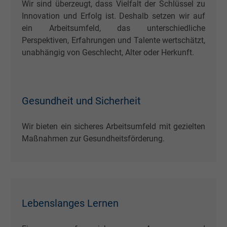
Wir sind überzeugt, dass Vielfalt der Schlüssel zu
Laufzeit
1 Jahr
Innovation und Erfolg ist. Deshalb setzen wir auf
ein Arbeitsumfeld, das unterschiedliche
Wird verwendet, um die Aktionen eines
Perspektiven, Erfahrungen und Talente wertschätzt,
Zweck
Benutzers auf der Website zu Werbezweck
unabhängig von Geschlecht, Alter oder Herkunft.
zu registrieren und zu melden.
Name
test_cookie, Google DoubleClick
Gesundheit und Sicherheit
Anbieter
Google LLC
Wir bieten ein sicheres Arbeitsumfeld mit gezielten
Maßnahmen zur Gesundheitsförderung.
Laufzeit
15 Minuten
Enthält eine zufällig generierte Benutzer-ID.
Mithilfe dieser ID kann Google den Nutzer 
Zweck
verschiedenen Websites
Lebenslanges Lernen
domänenübergreifend erkennen und
personalisierte Werbung anzeigen.