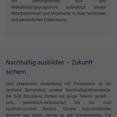
Ein umfangreiches Aus- und
Weiterbildungsprogramm unterstützt unsere
bkdwCNfVtWgQ67qT8AM,49021628980,
Mitarbeiterinnen und Mitarbeiter in ihrer fachlichen
Name
Google Ad Conversion Tracking
und persönlichen Entwicklung.
Anbieter
Google LLC, Google Ads
Laufzeit
Persistent
Zweck
Dies ist ein Conversion Tracking-Service.
Nachhaltig ausbilden – Zukunft
Name
bkdwCNfVtWgQ67qT8AM,49021628980_expire
sichern
Anbieter
Google Ads Conversion Tracking, Google LLC
Eine praxisnahe Ausbildung mit Perspektive ist ein
zentraler Bestandteil unserer Nachhaltigkeitsstrategie.
Laufzeit
Persistent
Bei SAB Bröckskes fördern wir junge Talente gezielt –
vom gewerblich-technischen bis hin zum
Zweck
Dies ist ein Conversion Tracking-Service.
kaufmännischen Bereich. Unsere Auszubildenden
gehören seit vielen Jahren zu den Bundesbesten. Für