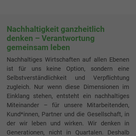
Name
xs, Facebook Pixel
Nachhaltigkeit ganzheitlich
Anbieter
Facebook Ireland Ltd.
denken – Verantwortung
Laufzeit
1 Jahr
gemeinsam leben
Cookie von Facebook für Website-Analyse,
Nachhaltiges Wirtschaften auf allen Ebenen
Zweck
Anzeigenausrichtung und Anzeigenmessu
ist für uns keine Option, sondern eine
Selbstverständlichkeit und Verpflichtung
zugleich. Nur wenn diese Dimensionen im
Einklang stehen, entsteht ein nachhaltiges
Miteinander – für unsere Mitarbeitenden,
Kund*innen, Partner und die Gesellschaft, in
der wir leben und wirken. Wir denken in
Generationen, nicht in Quartalen. Deshalb