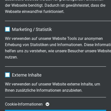
der Webseite benötigt. Dadurch ist gewährleistet, dass die
TRANSPARENZ & BEWERTUNG:
Webseite einwandfrei funktioniert.
ECOVADIS
Name
cookie_optin
Seit 2024 sind wir auf der Nachhaltigkeitsplattform
Marketing / Statistik
EcoVadis gelistet. Dort lassen wir unsere Leistungen im
Anbieter
TYPO3
Wir verwenden auf unserer Website Tools zur anonymen
Bereich Umwelt und Nachhaltigkeit durch eine
Erhebung von Statistiken und Informationen. Diese Informat
unabhängige Drittbewertung prüfen. Die Analyse
Laufzeit
1 Jahr
helfen uns zu verstehen, wie unsere Besucher unsere Websit
umfasst:
nutzen.
Enthält die gewählten Tracking-Optin-
Zweck
Umweltmanagement
Einstellungen.
Name
_ga, Google Analytics
Arbeits- und Menschenrechte
Externe Inhalte
Ethik
Anbieter
Google LLC
Wir verwenden auf unserer Website externe Inhalte, um
Nachhaltige Beschaffung
Ihnen zusätzliche Informationen anzubieten.
Laufzeit
2 Jahre
Cookie von Google für Website-Analysen.
Cookie-Informationen
Zweck
Erzeugt statistische Daten darüber, wie der