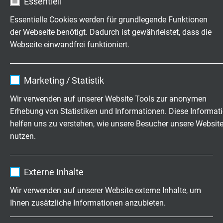
Essentiell
Essentielle Cookies werden für grundlegende Funktionen
ABMESSUNGEN
der Webseite benötigt. Dadurch ist gewährleistet, dass die
Webseite einwandfrei funktioniert.
Art.-Nr.
Aderzahl x
Größter
Cu-Zahl
Querschnitt
Einzeldraht
Name
cookie_optin
ø
Marketing / Statistik
Anbieter
TYPO3
L02030207
2 x 0,75 mm²
0,21 mm
Wir verwenden auf unserer Website Tools zur anonymen
Artikel anfragen
Erhebung von Statistiken und Informationen. Diese Informat
Laufzeit
1 Jahr
helfen uns zu verstehen, wie unsere Besucher unsere Websit
L02030307
3 x 0,75 mm²
0,21 mm
nutzen.
Enthält die gewählten Tracking-Optin-
Zweck
Artikel anfragen
Einstellungen.
Name
_ga, Google Analytics
Externe Inhalte
L02030407
4 x 0,75 mm²
0,21 mm
Anbieter
Google LLC
Artikel anfragen
Wir verwenden auf unserer Website externe Inhalte, um
Ihnen zusätzliche Informationen anzubieten.
Laufzeit
2 Jahre
L02030507
5 x 0,75 mm²
0,21 mm
Artikel anfragen