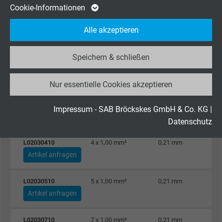
Cookie von Google für Website-Analysen.
Cookie-Informationen
Zweck
Erzeugt statistische Daten darüber, wie der
L02030707
7 x 0,75 mm²
0,21 mm
Alle akzeptieren
Besucher die Website nutzt.
Artikel anfragen
Speichern & schließen
Name
_ga_JL6KH9WKZ9, Google Analytics
L02030210
2 x 1,00 mm²
0,21 mm
Artikel anfragen
Nur essentielle Cookies akzeptieren
Anbieter
Google LLC
L02030310
3 x 1,00 mm²
0,21 mm
Laufzeit
2 Jahre
Impressum - SAB Bröckskes GmbH & Co. KG
|
Artikel anfragen
Datenschutz
Cookie von Google für Website-Analysen.
L02030410
4 x 1,00 mm²
0,21 mm
Zweck
Erzeugt statistische Daten darüber, wie der
Artikel anfragen
Besucher die Website nutzt.
L02030510
5 x 1,00 mm²
0,21 mm
Name
_gid, Google Analytics
Artikel anfragen
Anbieter
Google LLC
L02030710
7 x 1,00 mm²
0,21 mm