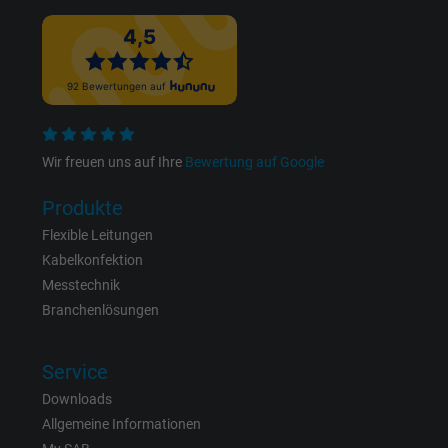
Name
NID, Google Maps
Anbieter
Google LLC
Laufzeit
6 Monate
Wir freuen uns auf Ihre
Bewertung auf Google
Registriert eine eindeutige ID, die das Gerät
Produkte
Zweck
eines wiederkehrenden Benutzers identifizie
Flexible Leitungen
Die ID wird für gezielte Werbung genutzt.
Kabelkonfektion
Messtechnik
Name
_fbp, Facebook Pixel
Branchenlösungen
Anbieter
Facebook Ireland Ltd.
Service
Downloads
Laufzeit
1 Jahr
Allgemeine Informationen
Cookie von Facebook für Website-Analyse,