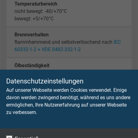
Temperaturbereich
nicht bewegt: -40/+70°C
bewegt: +5/+70°C
Brennverhalten
flammhemmend und selbstverlöschend nach
IEC
60332-1-2 + VDE 0482-332-1-2
Ölbeständigkeit
Ölbeständigkeit nach Werksnorm
Datenschutzeinstellungen
Chem. Beständigkeit
Auf unserer Webseite werden Cookies verwendet. Einige
siehe "Technische Daten" -
Chemische
davon werden zwingend benötigt, während es uns andere
Beständigkeit
ermöglichen, Ihre Nutzererfahrung auf unserer Webseite
zu verbessern.
Schadstofffreiheit
gemäß
RoHS-Richtlinie
der Europäischen Union