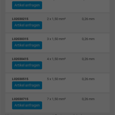
Laufzeit
1 Tag
Artikel anfragen
Cookie von Google für Website-Analysen.
L02030215
2 x 1,50 mm²
0,26 mm
Zweck
Erzeugt statistische Daten darüber, wie der
Artikel anfragen
Besucher die Website nutzt.
L02030315
3 x 1,50 mm²
0,26 mm
Artikel anfragen
Name
_gat_UA-4852692-1, Google Analytics
Anbieter
Google LLC
L02030415
4 x 1,50 mm²
0,26 mm
Artikel anfragen
Laufzeit
1 Minute
L02030515
5 x 1,50 mm²
0,26 mm
Cookie von Google für Website-Analysen.
Artikel anfragen
Zweck
Erzeugt statistische Daten darüber, wie der
Besucher die Website nutzt.
L02030715
7 x 1,50 mm²
0,26 mm
Artikel anfragen
Name
IDE, Google DoubleClick