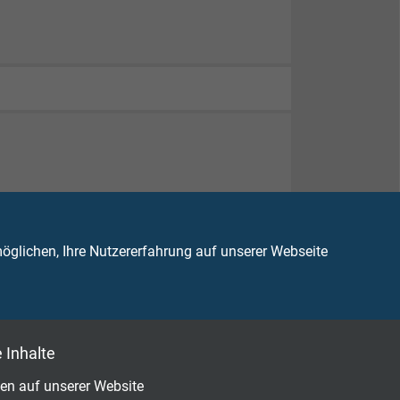
82-332-1-2
,
glichen, Ihre Nutzererfahrung auf unserer Webseite
 Inhalte
en auf unserer Website