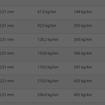
2 Jahre
0,21 mm
61,5 kg/km
144 kg/km
Cookie von Google für Website-Analysen.
Erzeugt statistische Daten darüber, wie der
0,21 mm
92,3 kg/km
203 kg/km
Besucher die Website nutzt.
0,21 mm
128,2 kg/km
265 kg/km
_gid, Google Analytics
0,21 mm
153,8 kg/km
306 kg/km
Google LLC
1 Tag
0,21 mm
174,3 kg/km
347 kg/km
Cookie von Google für Website-Analysen.
0,21 mm
215,3 kg/km
432 kg/km
Erzeugt statistische Daten darüber, wie der
Besucher die Website nutzt.
0,21 mm
256,4 kg/km
492 kg/km
_gat_UA-4852692-1, Google Analytics