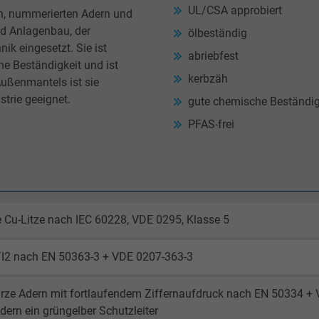
UL/CSA approbiert
n, nummerierten Adern und
nd Anlagenbau, der
ölbeständig
k eingesetzt. Sie ist
abriebfest
he Beständigkeit und ist
kerbzäh
ußenmantels ist sie
strie geeignet.
gute chemische Beständig
PFAS-frei
 Cu-Litze nach IEC 60228, VDE 0295, Klasse 5
TI2 nach EN 50363-3 + VDE 0207-363-3
rze Adern mit fortlaufendem Ziffernaufdruck nach EN 50334 +
dern ein grüngelber Schutzleiter