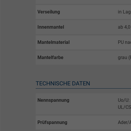
Verseilung
in La
Innenmantel
ab 4,
Mantelmaterial
PU na
Mantelfarbe
grau 
TECHNISCHE DATEN
Nennspannung
Uo/U:
UL/CS
Prüfspannung
Ader/