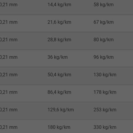
0,21 mm
14,4 kg/km
58 kg/km
Google LLC
0,21 mm
21,6 kg/km
67 kg/km
1 Minute
Cookie von Google für Website-Analysen.
0,21 mm
28,8 kg/km
80 kg/km
Erzeugt statistische Daten darüber, wie der
Besucher die Website nutzt.
0,21 mm
36 kg/km
96 kg/km
IDE, Google DoubleClick
0,21 mm
50,4 kg/km
130 kg/km
Google LLC
0,21 mm
86,4 kg/km
178 kg/km
1 Jahr
0,21 mm
129,6 kg/km
253 kg/km
Wird verwendet, um die Aktionen eines
Benutzers auf der Website zu
Werbezwecken zu registrieren und zu
0,21 mm
180 kg/km
330 kg/km