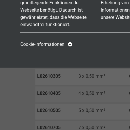
grundlegende Funktionen der
Erhebung von 
Webseite benötigt. Dadurch ist
Informationen
gewährleistet, dass die Webseite
unsere Websit
ABMESSUNGEN
einwandfrei funktioniert.
Aderzahl x
Name
cookie_optin
Name
Art.-Nr.
Querschnitt
Cookie-Informationen
Anbieter
TYPO3
Anbieter
L02610205
2 x 0,50 mm²
Laufzeit
1 Jahr
Laufzeit
L02610305
3 x 0,50 mm²
Enthält die
Zweck
gewählten Tracking-
Zweck
L02610405
4 x 0,50 mm²
Optin-Einstellungen.
L02610505
5 x 0,50 mm²
Name
Anbieter
L02610705
7 x 0,50 mm²