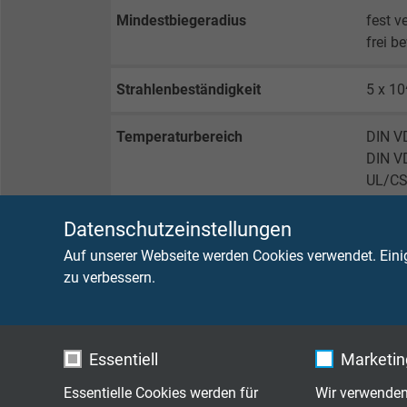
Mindestbiegeradius
fest ve
frei b
Strahlenbeständigkeit
5 x 10
Temperaturbereich
DIN V
DIN V
UL/CS
Datenschutzeinstellungen
Brennverhalten
flamm
UL VW
Auf unserer Webseite werden Cookies verwendet. Eini
zu verbessern.
Ölbeständigkeit
sehr g
Chem. Beständigkeit
gut ge
Essentiell
Marketing
Schadstofffreiheit
gemä
Essentielle Cookies werden für
Wir verwenden