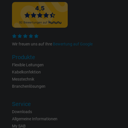
Zweck
Anzeigenausrichtung und Anzeigenmessu
Name
datr, Facebook Pixel
Anbieter
Facebook Ireland Ltd.
Wir freuen uns auf Ihre
Bewertung auf Google
Laufzeit
1 Jahr
Produkte
Cookie von Facebook für Website-Analyse,
Flexible Leitungen
Zweck
Anzeigenausrichtung und Anzeigenmessu
Kabelkonfektion
Messtechnik
Branchenlösungen
Name
fr, Facebook Pixel
Anbieter
Facebook Ireland Ltd.
Service
Downloads
Laufzeit
1 Jahr
Allgemeine Informationen
My SAB
Cookie von Facebook für Website-Analyse,