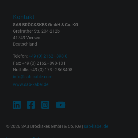
Zweck
Anzeigenausrichtung und Anzeigenmessu
Kontakt
SAB BRÖCKSKES GmbH & Co. KG
Name
m_pixel_ration, Facebook Pixel
Grefrather Str. 204-212b
41749 Viersen
Anbieter
Facebook Ireland Ltd.
Deutschland
Laufzeit
1 Jahr
Telefon:
+49 (0) 2162 - 898-0
Fax: +49 (0) 2162 - 898-101
Cookie von Facebook für Website-Analyse,
Notfälle: +49 (0) 173 - 2868408
Zweck
Anzeigenausrichtung und Anzeigenmessu
info@sab-cable.com
www.sab-kabel.de
Name
pl, Facebook Pixel
Anbieter
Facebook Ireland Ltd.
Laufzeit
1 Jahr
© 2026 SAB Bröckskes GmbH & Co. KG |
sab-kabel.de