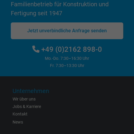
Zweck
Familienbetrieb für Konstruktion und
Anzeigenausrichtung und Anzeigenmessu
Fertigung seit 1947
Name
act, Facebook Pixel
Jetzt unverbindliche Anfrage senden
Anbieter
Facebook Ireland Ltd.
+49 (0)2162 898-0
Laufzeit
1 Jahr
Mo.-Do. 7:30–16:30 Uhr
Fr. 7:30–13:30 Uhr
Cookie von Facebook für Website-Analyse,
Zweck
Anzeigenausrichtung und Anzeigenmessu
Unternehmen
Name
c_user, Facebook Pixel
Wir über uns
Anbieter
Facebook Ireland Ltd.
Jobs & Karriere
Kontakt
Laufzeit
1 Jahr
News
Cookie von Facebook für Website-Analyse,