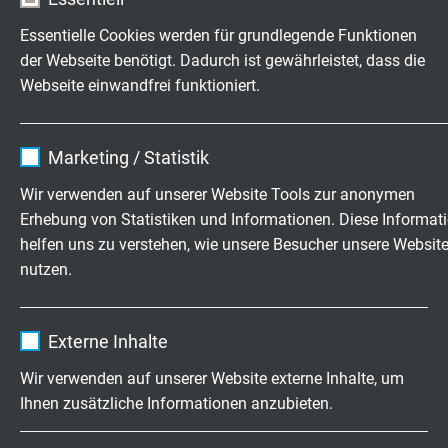
Artikel anfragen
Essentielle Cookies werden für grundlegende Funktionen
der Webseite benötigt. Dadurch ist gewährleistet, dass die
L01450210
2 x 1,00 mm²
0,21 mm
Webseite einwandfrei funktioniert.
Artikel anfragen
Name
cookie_optin
L01450310
3 x 1,00 mm²
0,21 mm
Marketing / Statistik
Artikel anfragen
Anbieter
TYPO3
Wir verwenden auf unserer Website Tools zur anonymen
Erhebung von Statistiken und Informationen. Diese Informat
L01450410
4 x 1,00 mm²
0,21 mm
Laufzeit
1 Jahr
helfen uns zu verstehen, wie unsere Besucher unsere Websit
Artikel anfragen
nutzen.
Enthält die gewählten Tracking-Optin-
Zweck
L01450510
5 x 1,00 mm²
0,21 mm
Einstellungen.
Name
_ga, Google Analytics
Artikel anfragen
Externe Inhalte
Anbieter
Google LLC
L01450710
7 x 1,00 mm²
0,21 mm
Wir verwenden auf unserer Website externe Inhalte, um
Artikel anfragen
Ihnen zusätzliche Informationen anzubieten.
Laufzeit
2 Jahre