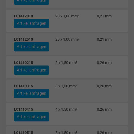
Besucher die Website nutzt.
L01412010
20 x 1,00 mm²
0,21 mm
Artikel anfragen
Name
_gid, Google Analytics
Anbieter
Google LLC
L01412510
25 x 1,00 mm²
0,21 mm
Artikel anfragen
Laufzeit
1 Tag
L01410215
2 x 1,50 mm²
0,26 mm
Cookie von Google für Website-Analysen.
Artikel anfragen
Zweck
Erzeugt statistische Daten darüber, wie der
Besucher die Website nutzt.
L01410315
3 x 1,50 mm²
0,26 mm
Artikel anfragen
Name
_gat_UA-4852692-1, Google Analytics
L01410415
4 x 1,50 mm²
0,26 mm
Anbieter
Google LLC
Artikel anfragen
Laufzeit
1 Minute
L01410515
5 x 1,50 mm²
0,26 mm