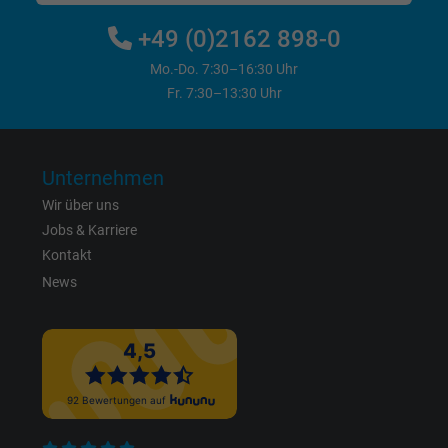
Name
sb, Facebook Pixel
+49 (0)2162 898-0
Mo.-Do. 7:30–16:30 Uhr
Anbieter
Facebook Ireland Ltd.
Fr. 7:30–13:30 Uhr
Laufzeit
1 Jahr
Cookie von Facebook für Website-Analyse,
Unternehmen
Zweck
Anzeigenausrichtung und Anzeigenmessu
Wir über uns
Jobs & Karriere
Name
spin, Facebook Pixel
Kontakt
News
Anbieter
Facebook Ireland Ltd.
Laufzeit
1 Jahr
Cookie von Facebook für Website-Analyse,
Zweck
Anzeigenausrichtung und Anzeigenmessu