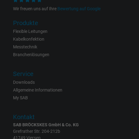
Name
wd, Facebook Pixel
Wir freuen uns auf Ihre
Bewertung auf Google
Produkte
Anbieter
Facebook Ireland Ltd.
Flexible Leitungen
Laufzeit
1 Jahr
Kabelkonfektion
Messtechnik
Cookie von Facebook für Website-Analyse,
Branchenlösungen
Zweck
Anzeigenausrichtung und Anzeigenmessu
Service
Name
xs, Facebook Pixel
Downloads
Allgemeine Informationen
Anbieter
Facebook Ireland Ltd.
My SAB
Laufzeit
1 Jahr
Kontakt
Cookie von Facebook für Website-Analyse,
SAB BRÖCKSKES GmbH & Co. KG
Zweck
Anzeigenausrichtung und Anzeigenmessu
Grefrather Str. 204-212b
41749 Viersen