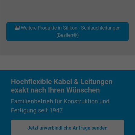
Name
pl, Facebook Pixel
Anbieter
Facebook Ireland Ltd.
Weitere Produkte in Silikon - Schlauchleitungen
(Besilen®)
Laufzeit
1 Jahr
Cookie von Facebook für Website-Analyse,
Zweck
Anzeigenausrichtung und Anzeigenmessu
Name
presence, Facebook Pixel
Hochflexible Kabel & Leitungen
exakt nach Ihren Wünschen
Anbieter
Facebook Ireland Ltd.
Familienbetrieb für Konstruktion und
Laufzeit
1 Jahr
Fertigung seit 1947
Cookie von Facebook für Website-Analyse,
Zweck
Anzeigenausrichtung und Anzeigenmessu
Jetzt unverbindliche Anfrage senden