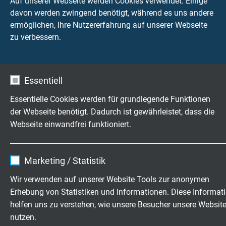
Auf unserer Webseite werden Cookies verwendet. Einige
L01410210
2 x 1,00 mm²
0,21 mm
davon werden zwingend benötigt, während es uns andere
Artikel anfragen
ermöglichen, Ihre Nutzererfahrung auf unserer Webseite
zu verbessern.
L01410310
3 x 1,00 mm²
0,21 mm
Artikel anfragen
Essentiell
L01410410
4 x 1,00 mm²
0,21 mm
Artikel anfragen
Essentielle Cookies werden für grundlegende Funktionen
der Webseite benötigt. Dadurch ist gewährleistet, dass die
Webseite einwandfrei funktioniert.
L01410510
5 x 1,00 mm²
0,21 mm
Artikel anfragen
Name
cookie_optin
Marketing / Statistik
L01410610
6 x 1,00 mm²
0,21 mm
Anbieter
TYPO3
Artikel anfragen
Wir verwenden auf unserer Website Tools zur anonymen
Erhebung von Statistiken und Informationen. Diese Informat
Laufzeit
1 Jahr
L01410710
7 x 1,00 mm²
0,21 mm
helfen uns zu verstehen, wie unsere Besucher unsere Websit
Artikel anfragen
nutzen.
Enthält die gewählten Tracking-Optin-
Zweck