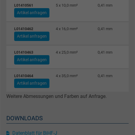
L01410561
5 x 10,0 mm²
0,41 mm
Name
fr, Facebook Pixel
Artikel anfragen
Anbieter
Facebook Ireland Ltd.
L01410462
4 x 16,0 mm²
0,41 mm
Laufzeit
1 Jahr
Artikel anfragen
Cookie von Facebook für Website-Analyse,
Zweck
L01410463
4 x 25,0 mm²
0,41 mm
Anzeigenausrichtung und Anzeigenmessu
Artikel anfragen
Name
m_pixel_ration, Facebook Pixel
L01410464
4 x 35,0 mm²
0,41 mm
Artikel anfragen
Anbieter
Facebook Ireland Ltd.
Weitere Abmessungen und Farben auf Anfrage.
Laufzeit
1 Jahr
Cookie von Facebook für Website-Analyse,
DOWNLOADS
Zweck
Anzeigenausrichtung und Anzeigenmessu
Datenblatt für BiHF-J