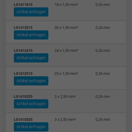
L01411815
18 x 1,50 mm²
0,26 mm
Laufzeit
15 Minuten
Artikel anfragen
Enthält eine zufällig generierte Benutzer-ID.
L01412015
20 x 1,50 mm²
0,26 mm
Mithilfe dieser ID kann Google den Nutzer 
Artikel anfragen
Zweck
verschiedenen Websites
domänenübergreifend erkennen und
L01412415
24 x 1,50 mm²
0,26 mm
personalisierte Werbung anzeigen.
Artikel anfragen
bkdwCNfVtWgQ67qT8AM,49021628980,
L01412515
25 x 1,50 mm²
0,26 mm
Name
Google Ad Conversion Tracking
Artikel anfragen
Anbieter
Google LLC, Google Ads
L01410225
2 x 2,50 mm²
0,26 mm
Artikel anfragen
Laufzeit
Persistent
Zweck
Dies ist ein Conversion Tracking-Service.
L01410325
3 x 2,50 mm²
0,26 mm
Artikel anfragen