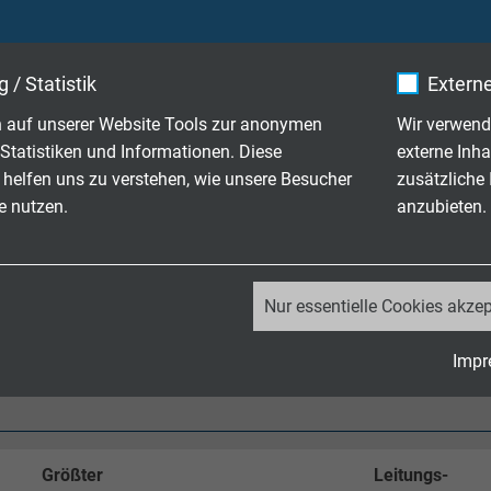
IEC 60754-1 + VDE 0482-754-1
 / Statistik
Externe
hemmend und selbstverlöschend nach
IEC 60332-1-2 + VDE 04
 auf unserer Website Tools zur anonymen
Wir verwend
ivität der IEC 60754-2 + VDE 0482-754-2 werden erfüllt - keine
Statistiken und Informationen. Diese
externe Inha
 helfen uns zu verstehen, wie unsere Besucher
zusätzliche
"Technische Daten" -
Chemische Beständigkeit
e nutzen.
anzubieten.
ut
_ga, Google Analytics
Nur essentielle Cookies akzep
ß
RoHS-Richtlinie
der Europäischen Union
Google LLC
Impr
2 Jahre
Cookie von Google für Website-Analysen.
Erzeugt statistische Daten darüber, wie der
Größter
Leitungs-