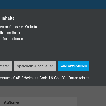
 Inhalte
82-332-1-2
en auf unserer Website
 Entwicklung von korrosiven Brandgasen
lte, um Ihnen
 Informationen
tieren
Speichern & schließen
Alle akzeptieren
essum - SAB Bröckskes GmbH & Co. KG
|
Datenschutz
Außen-ø