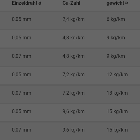
Besucher die Website nutzt.
Einzeldraht ø
Cu-Zahl
gewicht ≈
0,05 mm
2,4 kg/km
6 kg/km
_ga_JL6KH9WKZ9, Google Analytics
Google LLC
0,05 mm
4,8 kg/km
9 kg/km
2 Jahre
0,07 mm
4,8 kg/km
9 kg/km
Cookie von Google für Website-Analysen.
Erzeugt statistische Daten darüber, wie der
0,05 mm
7,2 kg/km
12 kg/km
Besucher die Website nutzt.
0,07 mm
7,2 kg/km
13 kg/km
_gid, Google Analytics
0,05 mm
9,6 kg/km
15 kg/km
Google LLC
1 Tag
0,07 mm
9,6 kg/km
15 kg/km