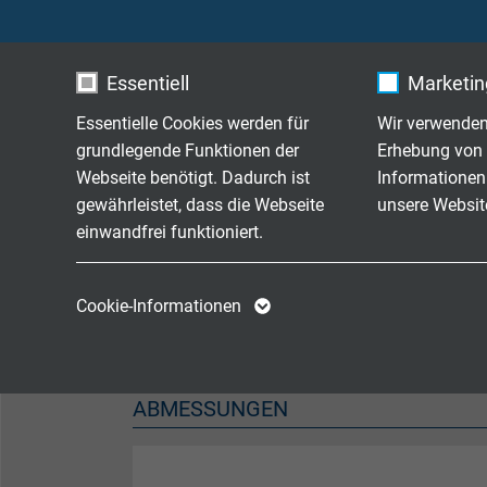
Halogenfreiheit
nach 
Essentiell
Marketing
Brennverhalten
flamm
Essentielle Cookies werden für
Wir verwenden
Korrosivität der Brandgase
Korros
grundlegende Funktionen der
Erhebung von 
Webseite benötigt. Dadurch ist
Informationen
Chem. Beständigkeit
siehe 
gewährleistet, dass die Webseite
unsere Websit
einwandfrei funktioniert.
Wetterbeständigkeit
sehr g
Name
cookie_optin
Name
Cookie-Informationen
Schadstofffreiheit
gemä
Anbieter
TYPO3
Anbieter
Laufzeit
1 Jahr
Laufzeit
ABMESSUNGEN
Enthält die
Zweck
gewählten Tracking-
Zweck