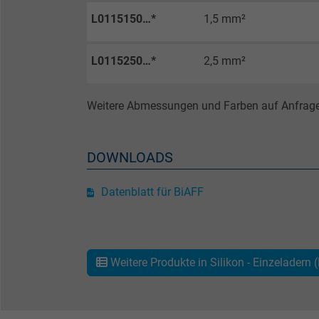
L0115150…*
1,5 mm²
Zweck
L0115250…*
2,5 mm²
Name
Weitere Abmessungen und Farben auf Anfrage
Anbieter
Laufzeit
DOWNLOADS
Datenblatt für BiAFF
Zweck
Name
Weitere Produkte in Silikon - Einzeladern 
Anbieter