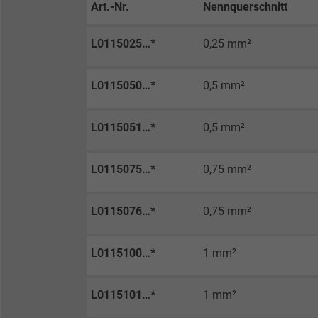
Optin-Einstellungen.
Art.-Nr.
Nennquerschnitt
L0115025…*
0,25 mm²
Name
Anbieter
L0115050…*
0,5 mm²
Laufzeit
L0115051…*
0,5 mm²
Zweck
L0115075…*
0,75 mm²
L0115076…*
0,75 mm²
Name
L0115100…*
1 mm²
Anbieter
Laufzeit
L0115101…*
1 mm²