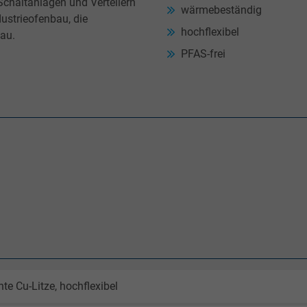
Schaltanlagen und Verteilern
wärmebeständig
dustrieofenbau, die
hochflexibel
au.
PFAS-frei
nte Cu-Litze, hochflexibel