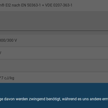
en® EI2 nach EN 50363-1 + VDE 0207-363-1
300/300 V
V
^7 cJ/kg
bewegt: -40/+180°C
t: -25/+180°C
ge davon werden zwingend benötigt, während es uns andere ermö
itig: +250°C