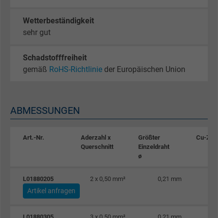
Wetterbeständigkeit
sehr gut
Schadstofffreiheit
gemäß
RoHS-Richtlinie
der Europäischen Union
ABMESSUNGEN
Art.-Nr.
Aderzahl x
Größter
Cu-Zah
Querschnitt
Einzeldraht
ø
L01880205
2 x 0,50 mm²
0,21 mm
Artikel anfragen
L01880305
3 x 0,50 mm²
0,21 mm