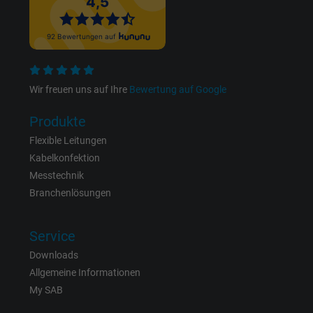
Anzeigenausrichtung und Anzeigenmessu
Name
m_pixel_ration, Facebook Pixel
Anbieter
Facebook Ireland Ltd.
Wir freuen uns auf Ihre
Bewertung auf Google
Laufzeit
1 Jahr
Produkte
Flexible Leitungen
Cookie von Facebook für Website-Analyse,
Zweck
Kabelkonfektion
Anzeigenausrichtung und Anzeigenmessu
Messtechnik
Branchenlösungen
Name
pl, Facebook Pixel
Service
Anbieter
Facebook Ireland Ltd.
Downloads
Laufzeit
1 Jahr
Allgemeine Informationen
My SAB
Cookie von Facebook für Website-Analyse,