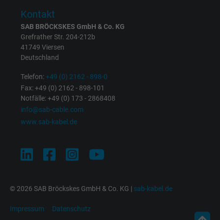
Zweck
Anzeigenausrichtung und Anzeigenmessu
Kontakt
SAB BRÖCKSKES GmbH & Co. KG
Name
presence, Facebook Pixel
Grefrather Str. 204-212b
41749 Viersen
Deutschland
Anbieter
Facebook Ireland Ltd.
Telefon:
+49 (0) 2162 - 898-0
Laufzeit
1 Jahr
Fax: +49 (0) 2162 - 898-101
Notfälle: +49 (0) 173 - 2868408
Cookie von Facebook für Website-Analyse,
info@sab-cable.com
Zweck
Anzeigenausrichtung und Anzeigenmessu
www.sab-kabel.de
Name
sb, Facebook Pixel
Anbieter
Facebook Ireland Ltd.
© 2026 SAB Bröckskes GmbH & Co. KG |
sab-kabel.de
Laufzeit
1 Jahr
Impressum
Datenschutz
Cookie von Facebook für Website-Analyse,