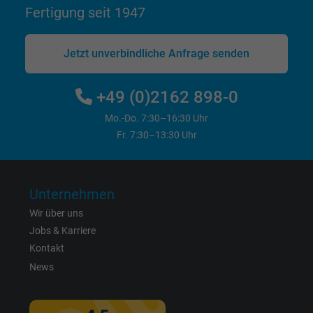
Anzeigenausrichtung und Anzeigenmessu
Fertigung seit 1947
Name
datr, Facebook Pixel
Jetzt unverbindliche Anfrage senden
Anbieter
Facebook Ireland Ltd.
+49 (0)2162 898-0
Laufzeit
1 Jahr
Mo.-Do. 7:30–16:30 Uhr
Fr. 7:30–13:30 Uhr
Cookie von Facebook für Website-Analyse,
Zweck
Anzeigenausrichtung und Anzeigenmessu
Unternehmen
Name
fr, Facebook Pixel
Wir über uns
Jobs & Karriere
Anbieter
Facebook Ireland Ltd.
Kontakt
News
Laufzeit
1 Jahr
Cookie von Facebook für Website-Analyse,
Zweck