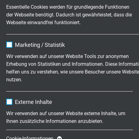
L01881605
16 x 0,50 mm²
0,21 mm
Essentielle Cookies werden für grundlegende Funktionen
Artikel anfragen
der Webseite benötigt. Dadurch ist gewährleistet, dass die
Webseite einwandfrei funktioniert.
L01881805
18 x 0,50 mm²
0,21 mm
Artikel anfragen
Name
cookie_optin
Marketing / Statistik
Anbieter
TYPO3
L01880207
2 x 0,75 mm²
0,21 mm
Wir verwenden auf unserer Website Tools zur anonymen
Artikel anfragen
Erhebung von Statistiken und Informationen. Diese Informat
Laufzeit
1 Jahr
helfen uns zu verstehen, wie unsere Besucher unsere Websit
L01880307
3 x 0,75 mm²
0,21 mm
nutzen.
Enthält die gewählten Tracking-Optin-
Zweck
Artikel anfragen
Einstellungen.
Name
_ga, Google Analytics
Externe Inhalte
L01880407
4 x 0,75 mm²
0,21 mm
Anbieter
Google LLC
Artikel anfragen
Wir verwenden auf unserer Website externe Inhalte, um
Ihnen zusätzliche Informationen anzubieten.
Laufzeit
2 Jahre
L01880507
5 x 0,75 mm²
0,21 mm
Artikel anfragen
Cookie von Google für Website-Analysen.
Cookie-Informationen