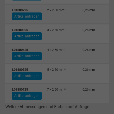
L01880225
2 x 2,50 mm²
0,26 mm
Name
NID, Google Maps
Artikel anfragen
Anbieter
Google LLC
L01880325
3 x 2,50 mm²
0,26 mm
Laufzeit
6 Monate
Artikel anfragen
Registriert eine eindeutige ID, die das Gerät
L01880425
4 x 2,50 mm²
0,26 mm
Zweck
eines wiederkehrenden Benutzers identifizie
Artikel anfragen
Die ID wird für gezielte Werbung genutzt.
L01880525
5 x 2,50 mm²
0,26 mm
Name
_fbp, Facebook Pixel
Artikel anfragen
Anbieter
Facebook Ireland Ltd.
L01880725
7 x 2,50 mm²
0,26 mm
Artikel anfragen
Laufzeit
1 Jahr
Weitere Abmessungen und Farben auf Anfrage.
Cookie von Facebook für Website-Analyse,
Zweck