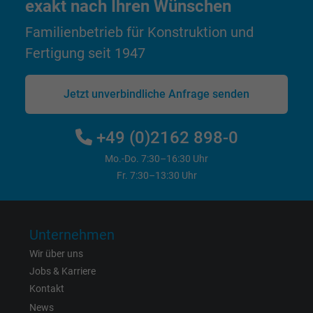
exakt nach Ihren Wünschen
Anbieter
Google LLC
Familienbetrieb für Konstruktion und
Fertigung seit 1947
Laufzeit
1 Jahr
Wird verwendet, um die Aktionen eines
Jetzt unverbindliche Anfrage senden
Zweck
Benutzers auf der Website zu Werbezweck
zu registrieren und zu melden.
+49 (0)2162 898-0
Mo.-Do. 7:30–16:30 Uhr
Name
test_cookie, Google DoubleClick
Fr. 7:30–13:30 Uhr
Anbieter
Google LLC
Unternehmen
Laufzeit
15 Minuten
Wir über uns
Enthält eine zufällig generierte Benutzer-ID.
Jobs & Karriere
Mithilfe dieser ID kann Google den Nutzer 
Kontakt
Zweck
verschiedenen Websites
News