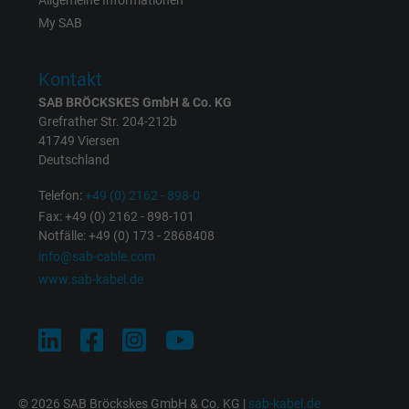
Allgemeine Informationen
Zweck
Dies ist ein Conversion Tracking-Service.
My SAB
Name
NID, Google Maps
Kontakt
SAB BRÖCKSKES GmbH & Co. KG
Anbieter
Google LLC
Grefrather Str. 204-212b
41749 Viersen
Laufzeit
6 Monate
Deutschland
Registriert eine eindeutige ID, die das Gerät
Telefon:
+49 (0) 2162 - 898-0
Zweck
eines wiederkehrenden Benutzers identifizie
Fax: +49 (0) 2162 - 898-101
Notfälle: +49 (0) 173 - 2868408
Die ID wird für gezielte Werbung genutzt.
info@sab-cable.com
www.sab-kabel.de
Name
_fbp, Facebook Pixel
Anbieter
Facebook Ireland Ltd.
Laufzeit
1 Jahr
© 2026 SAB Bröckskes GmbH & Co. KG |
sab-kabel.de