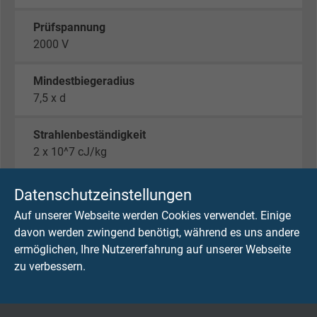
Prüfspannung
2000 V
Mindestbiegeradius
7,5 x d
Strahlenbeständigkeit
2 x 10^7 cJ/kg
Temperaturbereich
Datenschutzeinstellungen
nicht bewegt: -40/+180°C
Auf unserer Webseite werden Cookies verwendet. Einige
bewegt: -25/+180°C
davon werden zwingend benötigt, während es uns andere
kurzzeitig: +250°C
ermöglichen, Ihre Nutzererfahrung auf unserer Webseite
zu verbessern.
Halogenfreiheit
nach IEC 60754-1 + VDE 0482-754-1