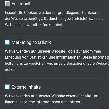
Essentiell
Brennverhalten
flammhemmend und selbstverlöschend nach
IEC
Essentielle Cookies werden für grundlegende Funktionen
60332-1-2 + VDE 0482-332-1-2
der Webseite benötigt. Dadurch ist gewährleistet, dass die
Webseite einwandfrei funktioniert.
Korrosivität der Brandgase
IEC 60754-2 + VDE 0482-754-2 werden erfüllt -
Name
cookie_optin
keine Entwicklung von korrosiven Brandgasen
Marketing / Statistik
Anbieter
TYPO3
Wir verwenden auf unserer Website Tools zur anonymen
Schadstofffreiheit
Erhebung von Statistiken und Informationen. Diese Informat
gemäß
RoHS-Richtlinie
der Europäischen Union
Laufzeit
1 Jahr
helfen uns zu verstehen, wie unsere Besucher unsere Websit
nutzen.
Enthält die gewählten Tracking-Optin-
Zweck
Einstellungen.
ABMESSUNGEN
Name
_ga, Google Analytics
Externe Inhalte
Anbieter
Google LLC
Art.-Nr.
Nennquerschnitt
Nenndraht-
Cu-Za
Wir verwenden auf unserer Website externe Inhalte, um
ø
Ihnen zusätzliche Informationen anzubieten.
Laufzeit
2 Jahre