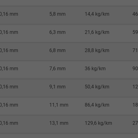
Google LLC
0,16 mm
5,8 mm
14,4 kg/km
46
1 Minute
0,16 mm
6,3 mm
21,6 kg/km
59
Cookie von Google für Website-Analysen.
Erzeugt statistische Daten darüber, wie der
0,16 mm
6,8 mm
28,8 kg/km
71
Besucher die Website nutzt.
0,16 mm
7,6 mm
36 kg/km
90
IDE, Google DoubleClick
0,16 mm
9,1 mm
50,4 kg/km
12
Google LLC
1 Jahr
0,16 mm
11,1 mm
86,4 kg/km
18
Wird verwendet, um die Aktionen eines
0,16 mm
13,1 mm
129,6 kg/km
27
Benutzers auf der Website zu
Werbezwecken zu registrieren und zu