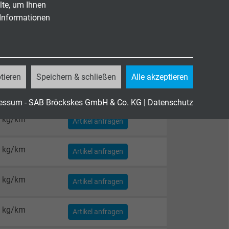
lte, um Ihnen
 Informationen
tieren
Speichern & schließen
Alle akzeptieren
itungs-
wicht ≈
essum - SAB Bröckskes GmbH & Co. KG
|
Datenschutz
 kg/km
Artikel anfragen
 kg/km
Artikel anfragen
 kg/km
Artikel anfragen
 kg/km
Artikel anfragen