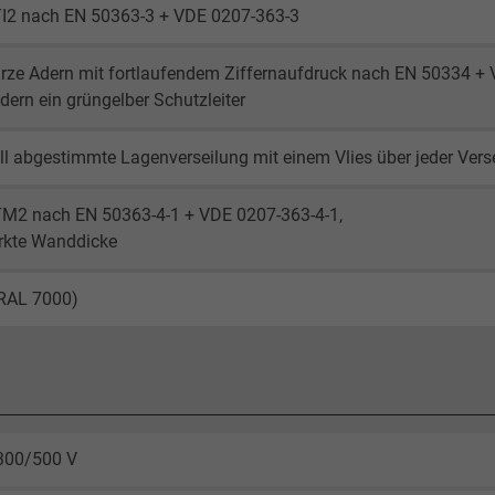
TI2 nach EN 50363-3 + VDE 0207-363-3
rze Adern mit fortlaufendem Ziffernaufdruck nach EN 50334 +
dern ein grüngelber Schutzleiter
ll abgestimmte Lagenverseilung mit einem Vlies über jeder Vers
TM2 nach EN 50363-4-1 + VDE 0207-363-4-1,
ärkte Wanddicke
(RAL 7000)
300/500 V