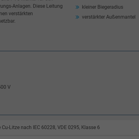
rungs-Anlagen. Diese Leitung
kleiner Biegeradius
inen verstärkten
verstärkter Außenmantel
etzbar.
500 V
 Cu-Litze nach IEC 60228, VDE 0295, Klasse 6