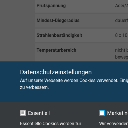
Prüfspannung
Ader/
Mindest-Biegeradius
dauerf
Strahlenbeständigkeit
8 x 10
Temperaturbereich
nicht 
beweg
Datenschutzeinstellungen
Brennverhalten
flamm
Auf unserer Webseite werden Cookies verwendet. Eini
Ölbeständigkeit
Ölbes
zu verbessern.
Chem. Beständigkeit
siehe 
Essentiell
Marketing
Dauerflexibilität
sehr g
Essentielle Cookies werden für
Wir verwenden