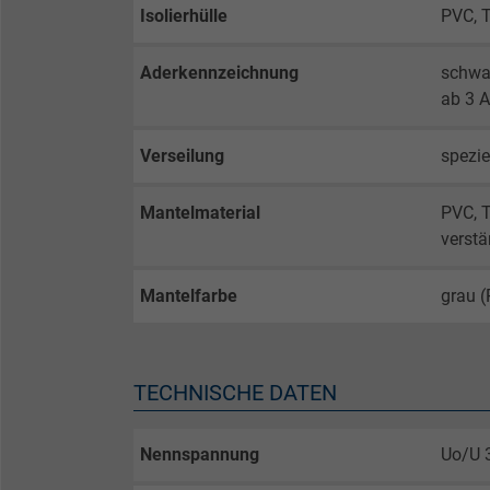
Isolierhülle
PVC, 
Aderkennzeichnung
schwa
ab 3 A
Verseilung
spezie
Mantelmaterial
PVC, 
verst
Mantelfarbe
grau 
TECHNISCHE DATEN
Nennspannung
Uo/U 