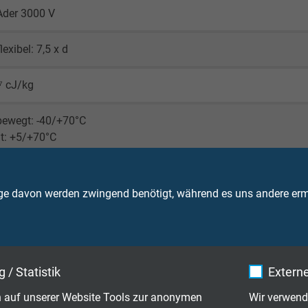
Ader 3000 V
lexibel: 7,5 x d
⁷ cJ/kg
bewegt: -40/+70°C
t: +5/+70°C
hemmend und selbstverlöschend nach
IEC 60332-1-2 + VDE 04
ge davon werden zwingend benötigt, während es uns andere ermö
tändigkeit nach Werksnorm
"Technische Daten" -
Chemische Beständigkeit
 / Statistik
Externe
ut
 auf unserer Website Tools zur anonymen
Wir verwend