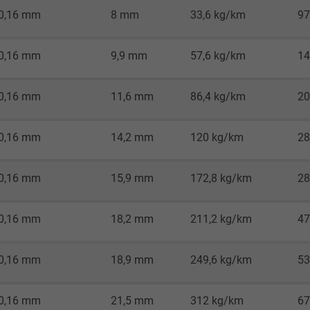
0,16 mm
8 mm
33,6 kg/km
97
2 Jahre
Cookie von Google für Website-Analysen.
0,16 mm
9,9 mm
57,6 kg/km
14
Erzeugt statistische Daten darüber, wie der
Besucher die Website nutzt.
0,16 mm
11,6 mm
86,4 kg/km
20
_gid, Google Analytics
0,16 mm
14,2 mm
120 kg/km
28
Google LLC
0,16 mm
15,9 mm
172,8 kg/km
28
1 Tag
0,16 mm
18,2 mm
211,2 kg/km
47
Cookie von Google für Website-Analysen.
Erzeugt statistische Daten darüber, wie der
Besucher die Website nutzt.
0,16 mm
18,9 mm
249,6 kg/km
53
0,16 mm
21,5 mm
312 kg/km
67
_gat_UA-4852692-1, Google Analytics