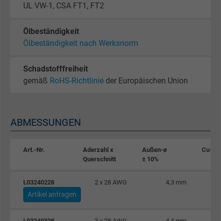
UL VW-1, CSA FT1, FT2
Ölbeständigkeit
Ölbeständigkeit nach Werksnorm
Schadstofffreiheit
gemäß
RoHS-Richtlinie
der Europäischen Union
ABMESSUNGEN
Art.-Nr.
Aderzahl x
Außen-ø
Cu-Zah
Querschnitt
± 10%
L03240228
2 x 28 AWG
4,3 mm
Artikel anfragen
L03240328
3 x 28 AWG
4,4 mm