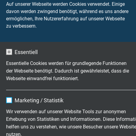
Auf unserer Webseite werden Cookies verwendet. Einige
L03241428
14 x 28 AWG
6,4 mm
davon werden zwingend benötigt, während es uns andere
Artikel anfragen
ermöglichen, Ihre Nutzererfahrung auf unserer Webseite
zu verbessern.
L03241828
18 x 28 AWG
6,9 mm
Artikel anfragen
Essentiell
L03242528
25 x 28 AWG
7,9 mm
Artikel anfragen
Essentielle Cookies werden für grundlegende Funktionen
der Webseite benötigt. Dadurch ist gewährleistet, dass die
L03240226
2 x 26 AWG
4,5 mm
Webseite einwandfrei funktioniert.
Artikel anfragen
Name
cookie_optin
Marketing / Statistik
L03240326
3 x 26 AWG
4,6 mm
Anbieter
TYPO3
Artikel anfragen
Wir verwenden auf unserer Website Tools zur anonymen
Erhebung von Statistiken und Informationen. Diese Informat
Laufzeit
1 Jahr
L03240426
4 x 26 AWG
4,9 mm
helfen uns zu verstehen, wie unsere Besucher unsere Websit
Artikel anfragen
nutzen.
Enthält die gewählten Tracking-Optin-