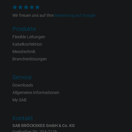
Name
fr, Facebook Pixel
Wir freuen uns auf Ihre
Bewertung auf Google
Anbieter
Facebook Ireland Ltd.
Produkte
Flexible Leitungen
Laufzeit
1 Jahr
Kabelkonfektion
Cookie von Facebook für Website-Analyse,
Messtechnik
Zweck
Anzeigenausrichtung und Anzeigenmessu
Branchenlösungen
Service
Name
m_pixel_ration, Facebook Pixel
Downloads
Anbieter
Facebook Ireland Ltd.
Allgemeine Informationen
My SAB
Laufzeit
1 Jahr
Cookie von Facebook für Website-Analyse,
Kontakt
Zweck
Anzeigenausrichtung und Anzeigenmessu
SAB BRÖCKSKES GmbH & Co. KG
Grefrather Str. 204-212b