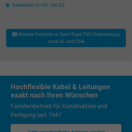
Datenblatt für DC 300 DS
Name
_fbp, Facebook Pixel
Anbieter
Facebook Ireland Ltd.
Weitere Produkte in Semi Rigid PVC-Datenleitung
Laufzeit
1 Jahr
nach UL und CSA
Cookie von Facebook für Website-Analyse,
Zweck
Anzeigenausrichtung und Anzeigenmessu
Name
act, Facebook Pixel
Hochflexible Kabel & Leitungen
Anbieter
Facebook Ireland Ltd.
exakt nach Ihren Wünschen
Laufzeit
1 Jahr
Familienbetrieb für Konstruktion und
Fertigung seit 1947
Cookie von Facebook für Website-Analyse,
Zweck
Anzeigenausrichtung und Anzeigenmessu