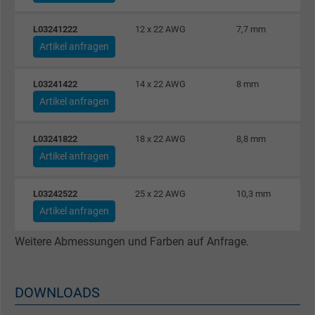
Name
bkdwCNfVtWgQ67qT8AM,49021628980_expire
L03241222
12 x 22 AWG
7,7 mm
Artikel anfragen
Anbieter
Google Ads Conversion Tracking, Google LLC
Laufzeit
Persistent
L03241422
14 x 22 AWG
8 mm
Artikel anfragen
Zweck
Dies ist ein Conversion Tracking-Service.
L03241822
18 x 22 AWG
8,8 mm
Artikel anfragen
Name
NID, Google Maps
Anbieter
Google LLC
L03242522
25 x 22 AWG
10,3 mm
Artikel anfragen
Laufzeit
6 Monate
Weitere Abmessungen und Farben auf Anfrage.
Registriert eine eindeutige ID, die das Gerät
Zweck
eines wiederkehrenden Benutzers identifizie
DOWNLOADS
Die ID wird für gezielte Werbung genutzt.