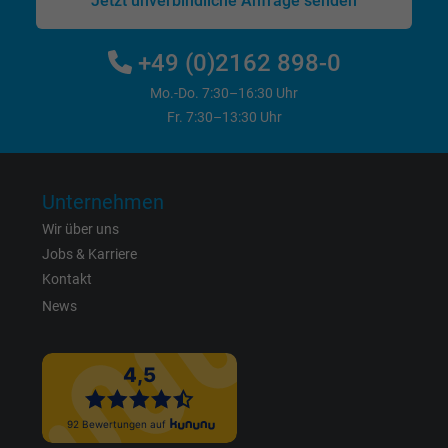
Jetzt unverbindliche Anfrage senden
Name
c_user, Facebook Pixel
+49 (0)2162 898-0
Anbieter
Facebook Ireland Ltd.
Mo.-Do. 7:30–16:30 Uhr
Fr. 7:30–13:30 Uhr
Laufzeit
1 Jahr
Cookie von Facebook für Website-Analyse,
Zweck
Anzeigenausrichtung und Anzeigenmessu
Unternehmen
Wir über uns
Jobs & Karriere
Name
datr, Facebook Pixel
Kontakt
Anbieter
Facebook Ireland Ltd.
News
Laufzeit
1 Jahr
Cookie von Facebook für Website-Analyse,
Zweck
Anzeigenausrichtung und Anzeigenmessu