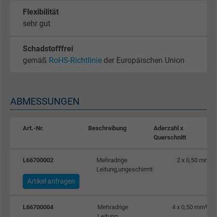
Flexibilität
sehr gut
Schadstofffrei
gemäß
RoHS-Richtlinie
der Europäischen Union
ABMESSUNGEN
Art.-Nr.
Beschreibung
Aderzahl x
Querschnitt
L66700002
Mehradrige
2 x 0,50 mm²
Leitung,ungeschirmt
Artikel anfragen
L66700004
Mehradrige
4 x 0,50 mm²
Leitung,