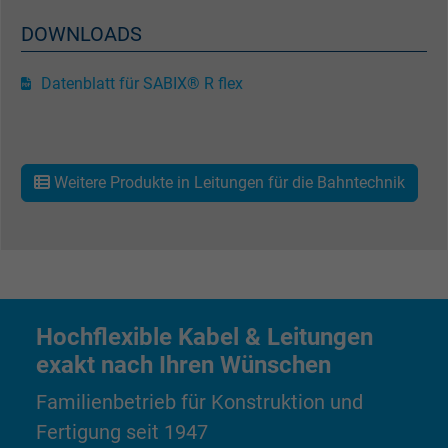
DOWNLOADS
Name
wd, Facebook Pixel
Datenblatt für SABIX® R flex
Anbieter
Facebook Ireland Ltd.
Laufzeit
1 Jahr
Weitere Produkte in Leitungen für die Bahntechnik
Cookie von Facebook für Website-Analyse,
Zweck
Anzeigenausrichtung und Anzeigenmessu
Name
xs, Facebook Pixel
Hochflexible Kabel & Leitungen
Anbieter
Facebook Ireland Ltd.
exakt nach Ihren Wünschen
Laufzeit
1 Jahr
Familienbetrieb für Konstruktion und
Cookie von Facebook für Website-Analyse,
Fertigung seit 1947
Zweck