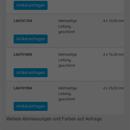
Artikel anfragen
Name
sb, Facebook Pixel
L66701704
Mehradrige
4 x 10,00 mm²
Leitung,
Anbieter
Facebook Ireland Ltd.
geschirmt
Artikel anfragen
Laufzeit
1 Jahr
L66701804
Mehradrige
4 x 16,00 mm²
Cookie von Facebook für Website-Analyse,
Leitung,
Zweck
Anzeigenausrichtung und Anzeigenmessu
geschirmt
Artikel anfragen
Name
spin, Facebook Pixel
L66701904
Mehradrige
4 x 25,00 mm²
Leitung,
Anbieter
Facebook Ireland Ltd.
geschirmt
Artikel anfragen
Laufzeit
1 Jahr
Weitere Abmessungen und Farben auf Anfrage.
Cookie von Facebook für Website-Analyse,
Zweck
Anzeigenausrichtung und Anzeigenmessu