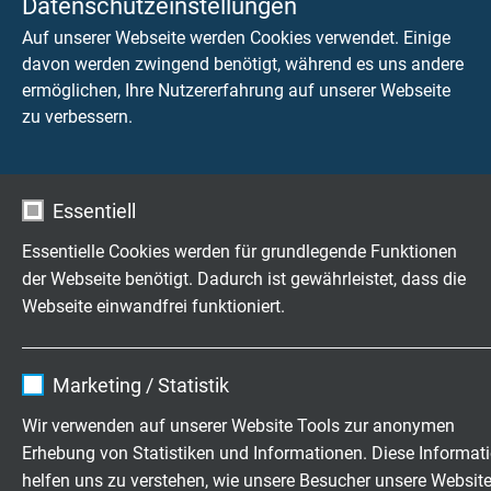
Datenschutzeinstellungen
L66700318
Mehradrige
18 x 1,50 mm²
Auf unserer Webseite werden Cookies verwendet. Einige
Leitung,
davon werden zwingend benötigt, während es uns andere
ungeschirmt
ermöglichen, Ihre Nutzererfahrung auf unserer Webseite
Artikel anfragen
zu verbessern.
L66703002
Mehrpaarige
2 x 2 x 0,50 mm²
Leitung,
geschirmt
Essentiell
Artikel anfragen
Essentielle Cookies werden für grundlegende Funktionen
der Webseite benötigt. Dadurch ist gewährleistet, dass die
L66703003
Mehrpaarige
3 x 2 x 0,50 mm²
Webseite einwandfrei funktioniert.
Leitung,
geschirmt
Artikel anfragen
Name
cookie_optin
Marketing / Statistik
Anbieter
TYPO3
L66703004
Mehrpaarige
4 x 2 x 0,50 mm²
Wir verwenden auf unserer Website Tools zur anonymen
Leitung,
Erhebung von Statistiken und Informationen. Diese Informat
geschirmt
Laufzeit
1 Jahr
helfen uns zu verstehen, wie unsere Besucher unsere Websit
Artikel anfragen