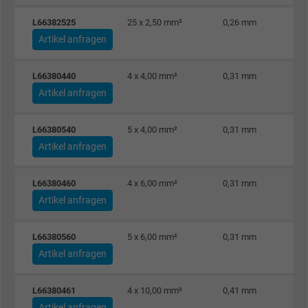
Registriert eine eindeutige ID, die das Gerät
L66382525
25 x 2,50 mm²
0,26 mm
Zweck
eines wiederkehrenden Benutzers identifizie
Artikel anfragen
Die ID wird für gezielte Werbung genutzt.
L66380440
4 x 4,00 mm²
0,31 mm
Name
_fbp, Facebook Pixel
Artikel anfragen
Anbieter
Facebook Ireland Ltd.
L66380540
5 x 4,00 mm²
0,31 mm
Artikel anfragen
Laufzeit
1 Jahr
L66380460
4 x 6,00 mm²
0,31 mm
Cookie von Facebook für Website-Analyse,
Zweck
Artikel anfragen
Anzeigenausrichtung und Anzeigenmessu
L66380560
5 x 6,00 mm²
0,31 mm
Name
act, Facebook Pixel
Artikel anfragen
Anbieter
Facebook Ireland Ltd.
L66380461
4 x 10,00 mm²
0,41 mm
Artikel anfragen