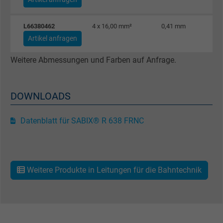
Laufzeit
1 Jahr
Cookie von Facebook für Website-Analyse,
L66380462
4 x 16,00 mm²
0,41 mm
Zweck
Anzeigenausrichtung und Anzeigenmessu
Artikel anfragen
Weitere Abmessungen und Farben auf Anfrage.
Name
c_user, Facebook Pixel
Anbieter
Facebook Ireland Ltd.
DOWNLOADS
Laufzeit
1 Jahr
Datenblatt für SABIX® R 638 FRNC
Cookie von Facebook für Website-Analyse,
Zweck
Anzeigenausrichtung und Anzeigenmessu
Weitere Produkte in Leitungen für die Bahntechnik
Name
datr, Facebook Pixel
Anbieter
Facebook Ireland Ltd.