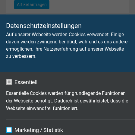
Artikel anfragen
L66381205
12 x 0,50 mm²
0,21 mm
Datenschutzeinstellungen
Artikel anfragen
Auf unserer Webseite werden Cookies verwendet. Einige
davon werden zwingend benötigt, während es uns andere
L66381805
18 x 0,50 mm²
0,21 mm
ermöglichen, Ihre Nutzererfahrung auf unserer Webseite
Artikel anfragen
zu verbessern.
L66382505
25 x 0,50 mm²
0,21 mm
Artikel anfragen
Essentiell
L66380207
2 x 0,75 mm²
0,21 mm
Essentielle Cookies werden für grundlegende Funktionen
Artikel anfragen
der Webseite benötigt. Dadurch ist gewährleistet, dass die
Webseite einwandfrei funktioniert.
L66380307
3 x 0,75 mm²
0,21 mm
Artikel anfragen
Name
cookie_optin
Marketing / Statistik