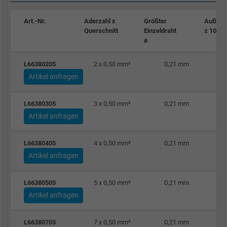
Art.-Nr.
Aderzahl x
Größter
Außen-
Querschnitt
Einzeldraht
± 10%
ø
L66380205
2 x 0,50 mm²
0,21 mm
Artikel anfragen
L66380305
3 x 0,50 mm²
0,21 mm
Artikel anfragen
L66380405
4 x 0,50 mm²
0,21 mm
Artikel anfragen
L66380505
5 x 0,50 mm²
0,21 mm
Artikel anfragen
L66380705
7 x 0,50 mm²
0,21 mm