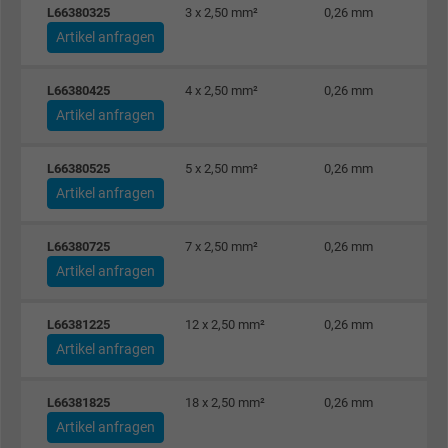
L66380325
3 x 2,50 mm²
0,26 mm
Laufzeit
Persistent
Artikel anfragen
Zweck
Dies ist ein Conversion Tracking-Service.
L66380425
4 x 2,50 mm²
0,26 mm
Artikel anfragen
Name
bkdwCNfVtWgQ67qT8AM,49021628980_expire
L66380525
5 x 2,50 mm²
0,26 mm
Anbieter
Google Ads Conversion Tracking, Google LLC
Artikel anfragen
Laufzeit
Persistent
L66380725
7 x 2,50 mm²
0,26 mm
Zweck
Dies ist ein Conversion Tracking-Service.
Artikel anfragen
L66381225
12 x 2,50 mm²
0,26 mm
Name
NID, Google Maps
Artikel anfragen
Anbieter
Google LLC
L66381825
18 x 2,50 mm²
0,26 mm
Laufzeit
6 Monate
Artikel anfragen