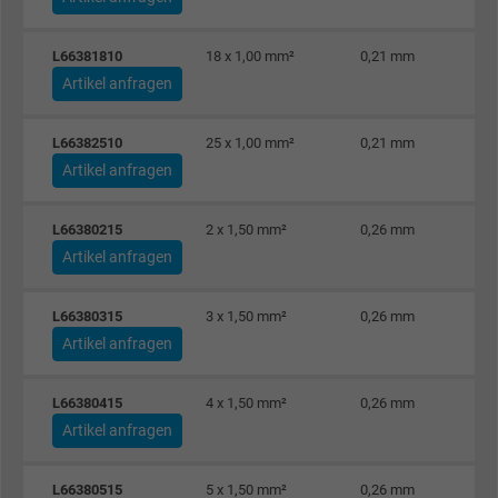
Name
_gat_UA-4852692-1, Google Analytics
Anbieter
Google LLC
L66381810
18 x 1,00 mm²
0,21 mm
Artikel anfragen
Laufzeit
1 Minute
L66382510
25 x 1,00 mm²
0,21 mm
Cookie von Google für Website-Analysen.
Artikel anfragen
Zweck
Erzeugt statistische Daten darüber, wie der
Besucher die Website nutzt.
L66380215
2 x 1,50 mm²
0,26 mm
Artikel anfragen
Name
IDE, Google DoubleClick
L66380315
3 x 1,50 mm²
0,26 mm
Anbieter
Google LLC
Artikel anfragen
Laufzeit
1 Jahr
L66380415
4 x 1,50 mm²
0,26 mm
Wird verwendet, um die Aktionen eines
Artikel anfragen
Zweck
Benutzers auf der Website zu Werbezweck
zu registrieren und zu melden.
L66380515
5 x 1,50 mm²
0,26 mm