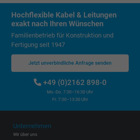
Laufzeit
1 Jahr
Hochflexible Kabel & Leitungen
Cookie von Facebook für Website-Analyse,
Zweck
exakt nach Ihren Wünschen
Anzeigenausrichtung und Anzeigenmessu
Familienbetrieb für Konstruktion und
Name
fr, Facebook Pixel
Fertigung seit 1947
Anbieter
Facebook Ireland Ltd.
Jetzt unverbindliche Anfrage senden
Laufzeit
1 Jahr
+49 (0)2162 898-0
Cookie von Facebook für Website-Analyse,
Zweck
Mo.-Do. 7:30–16:30 Uhr
Anzeigenausrichtung und Anzeigenmessu
Fr. 7:30–13:30 Uhr
Name
m_pixel_ration, Facebook Pixel
Unternehmen
Anbieter
Facebook Ireland Ltd.
Wir über uns