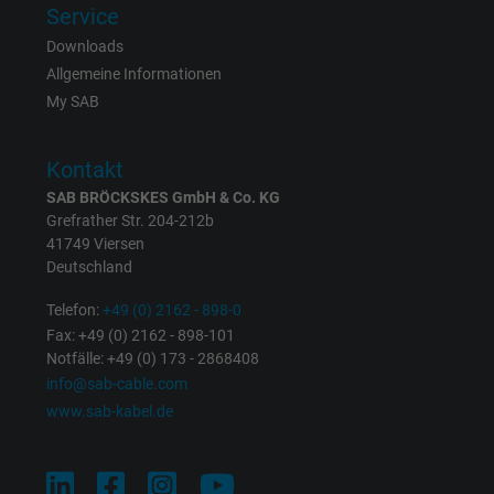
Laufzeit
1 Jahr
Service
Downloads
Cookie von Facebook für Website-Analyse,
Zweck
Allgemeine Informationen
Anzeigenausrichtung und Anzeigenmessu
My SAB
Name
sb, Facebook Pixel
Kontakt
SAB BRÖCKSKES GmbH & Co. KG
Anbieter
Facebook Ireland Ltd.
Grefrather Str. 204-212b
41749 Viersen
Laufzeit
1 Jahr
Deutschland
Cookie von Facebook für Website-Analyse,
Telefon:
+49 (0) 2162 - 898-0
Zweck
Anzeigenausrichtung und Anzeigenmessu
Fax: +49 (0) 2162 - 898-101
Notfälle: +49 (0) 173 - 2868408
info@sab-cable.com
Name
spin, Facebook Pixel
www.sab-kabel.de
Anbieter
Facebook Ireland Ltd.