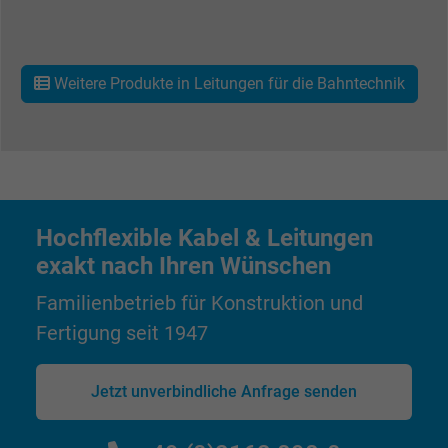
Name
presence, Facebook Pixel
Anbieter
Facebook Ireland Ltd.
Weitere Produkte in Leitungen für die Bahntechnik
Laufzeit
1 Jahr
Cookie von Facebook für Website-Analyse,
Zweck
Anzeigenausrichtung und Anzeigenmessu
Hochflexible Kabel & Leitungen
Name
sb, Facebook Pixel
exakt nach Ihren Wünschen
Anbieter
Facebook Ireland Ltd.
Familienbetrieb für Konstruktion und
Laufzeit
1 Jahr
Fertigung seit 1947
Cookie von Facebook für Website-Analyse,
Zweck
Jetzt unverbindliche Anfrage senden
Anzeigenausrichtung und Anzeigenmessu