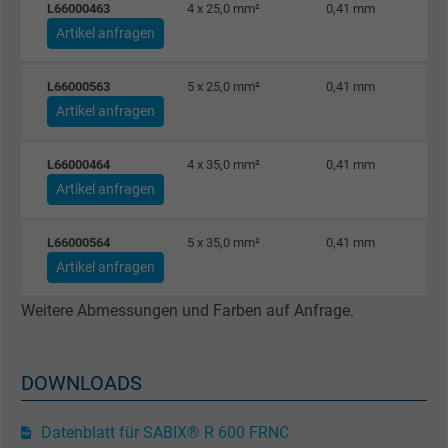
Name
m_pixel_ration, Facebook Pixel
L66000463
4 x 25,0 mm²
0,41 mm
Artikel anfragen
Anbieter
Facebook Ireland Ltd.
L66000563
5 x 25,0 mm²
0,41 mm
Laufzeit
1 Jahr
Artikel anfragen
Cookie von Facebook für Website-Analyse,
Zweck
L66000464
4 x 35,0 mm²
0,41 mm
Anzeigenausrichtung und Anzeigenmessu
Artikel anfragen
Name
pl, Facebook Pixel
L66000564
5 x 35,0 mm²
0,41 mm
Artikel anfragen
Anbieter
Facebook Ireland Ltd.
Weitere Abmessungen und Farben auf Anfrage.
Laufzeit
1 Jahr
Cookie von Facebook für Website-Analyse,
DOWNLOADS
Zweck
Anzeigenausrichtung und Anzeigenmessu
Datenblatt für SABIX® R 600 FRNC