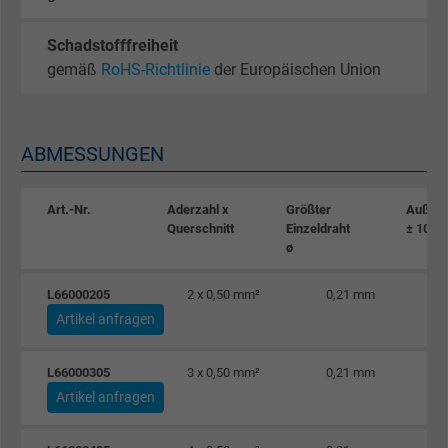
Schadstofffreiheit
gemäß
RoHS-Richtlinie
der Europäischen Union
ABMESSUNGEN
Art.-Nr.
Aderzahl x
Größter
Außen
Querschnitt
Einzeldraht
± 10%
ø
L66000205
2 x 0,50 mm²
0,21 mm
Artikel anfragen
L66000305
3 x 0,50 mm²
0,21 mm
Artikel anfragen