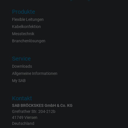
Name
xs, Facebook Pixel
Produkte
Anbieter
Facebook Ireland Ltd.
Flexible Leitungen
Kabelkonfektion
Laufzeit
1 Jahr
Messtechnik
Branchenlösungen
Cookie von Facebook für Website-Analyse,
Zweck
Anzeigenausrichtung und Anzeigenmessu
Service
Downloads
Allgemeine Informationen
My SAB
Kontakt
SAB BRÖCKSKES GmbH & Co. KG
Grefrather Str. 204-212b
41749 Viersen
Deutschland