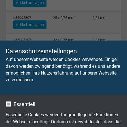
Artikel anfragen
L66002507
25 x 0,75 mm²
0,21 mm
Artikel anfragen
L66003207
32 x 0,75 mm²
0,21 mm
Artikel anfragen
Datenschutzeinstellungen
Auf unserer Webseite werden Cookies verwendet. Einige
L66004207
42 x 0,75 mm²
0,21 mm
davon werden zwingend benötigt, während es uns andere
Artikel anfragen
ermöglichen, Ihre Nutzererfahrung auf unserer Webseite
zu verbessern.
L66006107
61 x 0,75 mm²
0,21 mm
Artikel anfragen
Essentiell
L66000210
2 x 1,00 mm²
0,21 mm
Artikel anfragen
Essentielle Cookies werden für grundlegende Funktionen
der Webseite benötigt. Dadurch ist gewährleistet, dass die