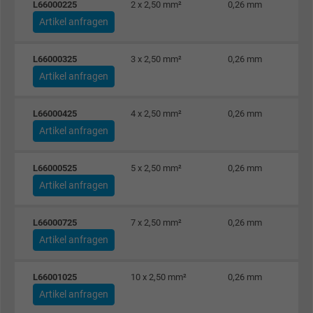
L66000225
2 x 2,50 mm²
0,26 mm
Name
Google Ad Conversion Tracking
Artikel anfragen
Anbieter
Google LLC, Google Ads
L66000325
3 x 2,50 mm²
0,26 mm
Artikel anfragen
Laufzeit
Persistent
Zweck
Dies ist ein Conversion Tracking-Service.
L66000425
4 x 2,50 mm²
0,26 mm
Artikel anfragen
Name
bkdwCNfVtWgQ67qT8AM,49021628980_expire
L66000525
5 x 2,50 mm²
0,26 mm
Artikel anfragen
Anbieter
Google Ads Conversion Tracking, Google LLC
Laufzeit
Persistent
L66000725
7 x 2,50 mm²
0,26 mm
Artikel anfragen
Zweck
Dies ist ein Conversion Tracking-Service.
L66001025
10 x 2,50 mm²
0,26 mm
Artikel anfragen
Name
NID, Google Maps