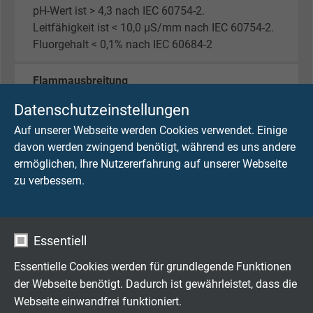
pH-Wert ist > 4,3 nach IEC 60754-2.
Leitfähigkeit ist < 10,0 µS/mm nach IEC 60754-2.
Fluorgehalt < 0,1% nach IEC 60684-2
Flammausbreitung
keine Brandweiterleitung
Datenschutzeinstellungen
nach
IEC 60332-3-24 + VDE 0482-332-3-24
Auf unserer Webseite werden Cookies verwendet. Einige
bzw.
IEC 60332-3-25 + VDE 0482-332-3-25
und EN
davon werden zwingend benötigt, während es uns andere
50305 + VDE 0260-305 Abschnitt 9.1.2.
ermöglichen, Ihre Nutzererfahrung auf unserer Webseite
zu verbessern.
Toxizität
nach EN 50305 + VDE 0260-305
Rauchdichte
Essentiell
nach IEC 61034 + VDE 0482-1034
Essentielle Cookies werden für grundlegende Funktionen
der Webseite benötigt. Dadurch ist gewährleistet, dass die
Schadstofffreiheit
Webseite einwandfrei funktioniert.
gemäß
RoHS-Richtlinie
der Europäischen Union