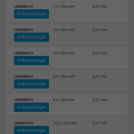
Besucher die Website nutzt.
L62800110
1 x 1,00 mm²
0,21 mm
2
Artikel anfragen
Name
_gat_UA-4852692-1, Google Analytics
L62800310
3 x 1,00 mm²
0,21 mm
5
Anbieter
Google LLC
Artikel anfragen
Laufzeit
1 Minute
L62800410
4 x 1,00 mm²
0,21 mm
6
Artikel anfragen
Cookie von Google für Website-Analysen.
Zweck
Erzeugt statistische Daten darüber, wie der
L62800610
6 x 1,00 mm²
0,21 mm
7
Besucher die Website nutzt.
Artikel anfragen
Name
IDE, Google DoubleClick
L62800810
8 x 1,00 mm²
0,21 mm
Artikel anfragen
Anbieter
Google LLC
L62801010
10 x 1,00 mm²
0,21 mm
1
Laufzeit
1 Jahr
Artikel anfragen