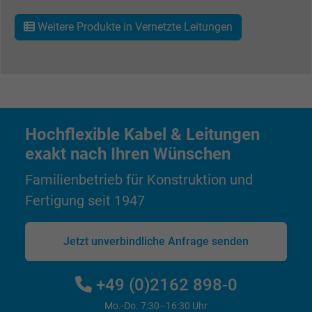
Google Ad Conversion Tracking
Weitere Produkte in Vernetzte Leitungen
Anbieter
Google LLC, Google Ads
Laufzeit
Persistent
Zweck
Dies ist ein Conversion Tracking-Service.
Hochflexible Kabel & Leitungen
Name
bkdwCNfVtWgQ67qT8AM,49021628980_expire
exakt nach Ihren Wünschen
Anbieter
Google Ads Conversion Tracking, Google LLC
Familienbetrieb für Konstruktion und
Fertigung seit 1947
Laufzeit
Persistent
Zweck
Dies ist ein Conversion Tracking-Service.
Jetzt unverbindliche Anfrage senden
Name
NID, Google Maps
+49 (0)2162 898-0
Mo.-Do. 7:30–16:30 Uhr
Anbieter
Google LLC