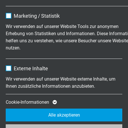
Name
cookie_optin
Marketing / Statistik
ABMESSUNGEN
Anbieter
TYPO3
Wir verwenden auf unserer Website Tools zur anonymen
Erhebung von Statistiken und Informationen. Diese Informat
Laufzeit
1 Jahr
Art.-Nr.
Aderzahl x
Größter
Außen-ø
helfen uns zu verstehen, wie unsere Besucher unsere Websit
Querschnitt
Einzeldraht
± 10%
nutzen.
ø
Enthält die gewählten Tracking-Optin-
Zweck
Einstellungen.
L62800105
1 x 0,50 mm²
0,21 mm
1
Name
_ga, Google Analytics
Externe Inhalte
Artikel anfragen
Anbieter
Google LLC
Wir verwenden auf unserer Website externe Inhalte, um
L62800305
3 x 0,50 mm²
0,21 mm
4
Ihnen zusätzliche Informationen anzubieten.
Laufzeit
2 Jahre
Artikel anfragen
Cookie von Google für Website-Analysen.
Cookie-Informationen
L62800505
5 x 0,50 mm²
0,21 mm
5
Zweck
Erzeugt statistische Daten darüber, wie der
Artikel anfragen
Alle akzeptieren
Besucher die Website nutzt.