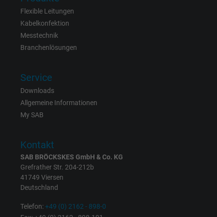
Flexible Leitungen
Anbieter
Facebook Ireland Ltd.
Kabelkonfektion
Laufzeit
1 Jahr
Messtechnik
Branchenlösungen
Cookie von Facebook für Website-Analyse,
Zweck
Anzeigenausrichtung und Anzeigenmessu
Service
Downloads
Name
c_user, Facebook Pixel
Allgemeine Informationen
My SAB
Anbieter
Facebook Ireland Ltd.
Kontakt
Laufzeit
1 Jahr
SAB BRÖCKSKES GmbH & Co. KG
Cookie von Facebook für Website-Analyse,
Grefrather Str. 204-212b
Zweck
41749 Viersen
Anzeigenausrichtung und Anzeigenmessu
Deutschland
Telefon:
+49 (0) 2162 - 898-0
Name
datr, Facebook Pixel