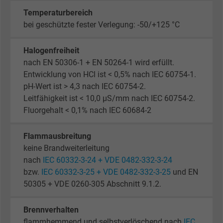
Temperaturbereich
bei geschützte fester Verlegung: -50/+125 °C
Halogenfreiheit
nach EN 50306-1 + EN 50264-1 wird erfüllt.
Entwicklung von HCl ist < 0,5% nach IEC 60754-1.
pH-Wert ist > 4,3 nach IEC 60754-2.
Leitfähigkeit ist < 10,0 µS/mm nach IEC 60754-2.
Fluorgehalt < 0,1% nach IEC 60684-2
Flammausbreitung
keine Brandweiterleitung
nach
IEC 60332-3-24 + VDE 0482-332-3-24
bzw.
IEC 60332-3-25 + VDE 0482-332-3-25
und EN
50305 + VDE 0260-305 Abschnitt 9.1.2.
Brennverhalten
flammhemmend und selbstverlöschend nach
IEC