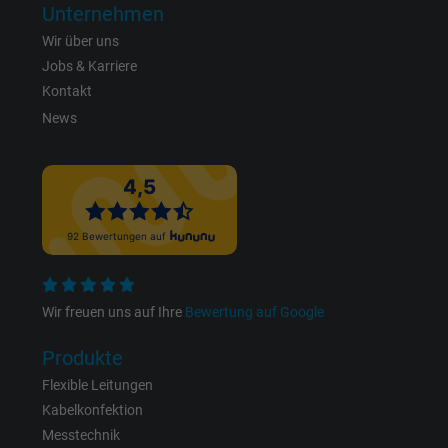
Unternehmen
Laufzeit
1 Jahr
Wir über uns
Jobs & Karriere
Cookie von Facebook für Website-Analyse,
Zweck
Kontakt
Anzeigenausrichtung und Anzeigenmessu
News
Name
pl, Facebook Pixel
Anbieter
Facebook Ireland Ltd.
Laufzeit
1 Jahr
Cookie von Facebook für Website-Analyse,
Wir freuen uns auf Ihre
Bewertung auf Google
Zweck
Anzeigenausrichtung und Anzeigenmessu
Produkte
Flexible Leitungen
Name
presence, Facebook Pixel
Kabelkonfektion
Messtechnik
Anbieter
Facebook Ireland Ltd.