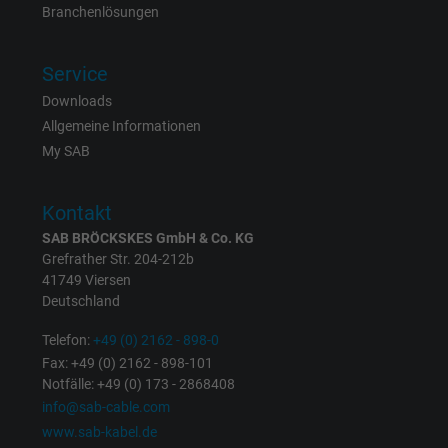
Branchenlösungen
Laufzeit
1 Jahr
Service
Cookie von Facebook für Website-Analyse,
Zweck
Downloads
Anzeigenausrichtung und Anzeigenmessu
Allgemeine Informationen
My SAB
Name
sb, Facebook Pixel
Kontakt
Anbieter
Facebook Ireland Ltd.
SAB BRÖCKSKES GmbH & Co. KG
Grefrather Str. 204-212b
Laufzeit
1 Jahr
41749 Viersen
Deutschland
Cookie von Facebook für Website-Analyse,
Zweck
Anzeigenausrichtung und Anzeigenmessu
Telefon:
+49 (0) 2162 - 898-0
Fax: +49 (0) 2162 - 898-101
Notfälle: +49 (0) 173 - 2868408
Name
spin, Facebook Pixel
info@sab-cable.com
www.sab-kabel.de
Anbieter
Facebook Ireland Ltd.