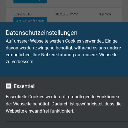
L62809510
10 x 0,50 mm²
10,9 mm
Artikel anfragen
Datenschutzeinstellungen
L62809512
12 x 0,50 mm²
11,2 mm
Auf unserer Webseite werden Cookies verwendet. Einige
Artikel anfragen
davon werden zwingend benötigt, während es uns andere
ermöglichen, Ihre Nutzererfahrung auf unserer Webseite
L62809518
18 x 0,50 mm²
13,2 mm
zu verbessern.
Artikel anfragen
L62809525
25 x 0,50 mm²
16,2 mm
Essentiell
Artikel anfragen
Essentielle Cookies werden für grundlegende Funktionen
L62809602
2 x 0,75 mm²
6,5 mm
der Webseite benötigt. Dadurch ist gewährleistet, dass die
Artikel anfragen
Webseite einwandfrei funktioniert.
Name
cookie_optin
L62809603
3 x 0,75 mm²
6,6 mm