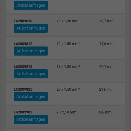
Anbieter
Google LLC, Google Ads
Artikel anfragen
Laufzeit
Persistent
L62809810
10 x 1,50 mm²
13,7 mm
Zweck
Dies ist ein Conversion Tracking-Service.
Artikel anfragen
L62809812
12 x 1,50 mm²
14,6 mm
Name
bkdwCNfVtWgQ67qT8AM,49021628980_expire
Artikel anfragen
Anbieter
Google Ads Conversion Tracking, Google LLC
L62809818
18 x 1,50 mm²
17,1 mm
Laufzeit
Persistent
Artikel anfragen
Zweck
Dies ist ein Conversion Tracking-Service.
L62809825
25 x 1,50 mm²
21 mm
Artikel anfragen
Name
NID, Google Maps
L62809902
2 x 2,50 mm²
8,6 mm
Anbieter
Google LLC
Artikel anfragen