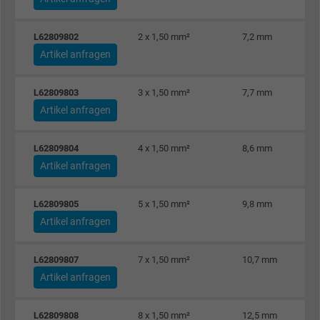
zu registrieren und zu melden.
L62809802
2 x 1,50 mm²
7,2 mm
Artikel anfragen
Name
test_cookie, Google DoubleClick
Anbieter
Google LLC
L62809803
3 x 1,50 mm²
7,7 mm
Artikel anfragen
Laufzeit
15 Minuten
L62809804
4 x 1,50 mm²
8,6 mm
Enthält eine zufällig generierte Benutzer-ID.
Artikel anfragen
Mithilfe dieser ID kann Google den Nutzer 
Zweck
verschiedenen Websites
L62809805
5 x 1,50 mm²
9,8 mm
domänenübergreifend erkennen und
Artikel anfragen
personalisierte Werbung anzeigen.
L62809807
7 x 1,50 mm²
10,7 mm
bkdwCNfVtWgQ67qT8AM,49021628980,
Artikel anfragen
Name
Google Ad Conversion Tracking
L62809808
8 x 1,50 mm²
12,5 mm