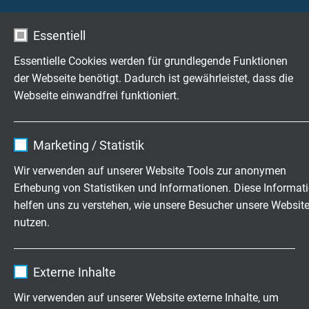
Normen
CSA Approbation
⬤
Essentiell
Ölbeständigkeit I
⬤
Ölbeständigkeit I + II
Essentielle Cookies werden für grundlegende Funktionen
UV-Beständigkeit
⬤
der Webseite benötigt. Dadurch ist gewährleistet, dass die
Exposed Runs
⬤
Webseite einwandfrei funktioniert.
Direct Burial
⬤
Besonderheit
Machinery Area
⬤
Name
cookie_optin
Marketing / Statistik
von
Anbieter
TYPO3
Wir verwenden auf unserer Website Tools zur anonymen
bis
Erhebung von Statistiken und Informationen. Diese Informat
Laufzeit
1 Jahr
Download: Auswahltabelle Tray Cables
helfen uns zu verstehen, wie unsere Besucher unsere Websit
nutzen.
Enthält die gewählten Tracking-Optin-
Zweck
Einstellungen.
Name
_ga, Google Analytics
Externe Inhalte
Fragen zu unseren Produkten?
Anbieter
Google LLC
Wir verwenden auf unserer Website externe Inhalte, um