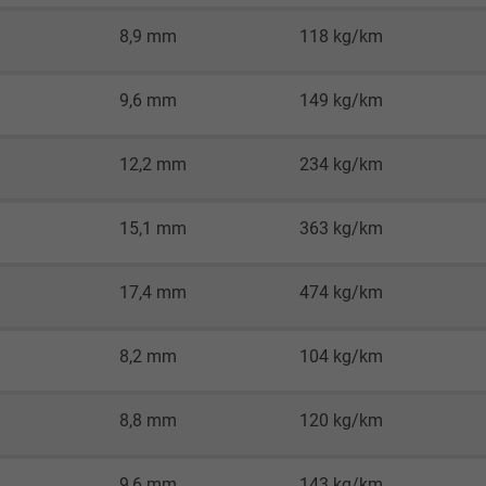
2 Jahre
8,9 mm
118 kg/km
Cookie von Google für Website-Analysen.
9,6 mm
149 kg/km
Erzeugt statistische Daten darüber, wie der
Besucher die Website nutzt.
12,2 mm
234 kg/km
_gid, Google Analytics
15,1 mm
363 kg/km
Google LLC
17,4 mm
474 kg/km
1 Tag
Cookie von Google für Website-Analysen.
8,2 mm
104 kg/km
Erzeugt statistische Daten darüber, wie der
Besucher die Website nutzt.
8,8 mm
120 kg/km
_gat_UA-4852692-1, Google Analytics
9,6 mm
143 kg/km