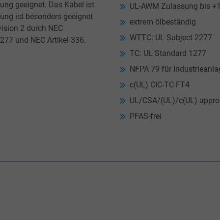
tung geeignet. Das Kabel ist
UL-AWM Zulassung bis +1
tung ist besonders geeignet
extrem ölbeständig
vision 2 durch NEC
WTTC: UL Subject 2277
277 und NEC Artikel 336.
TC: UL Standard 1277
NFPA 79 für Industrieanl
c(UL) CIC-TC FT4
UL/CSA/(UL)/c(UL) approb
PFAS-frei