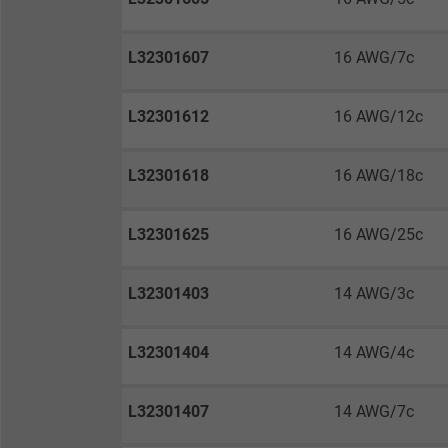
Anbieter
L32301607
16 AWG/7c
Laufzeit
L32301612
16 AWG/12c
Zweck
L32301618
16 AWG/18c
L32301625
16 AWG/25c
Name
Anbieter
L32301403
14 AWG/3c
Laufzeit
L32301404
14 AWG/4c
L32301407
14 AWG/7c
Zweck