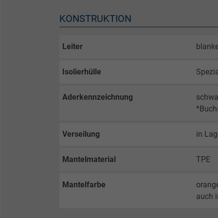
KONSTRUKTION
Leiter
blanke
Isolierhülle
Spezi
Aderkennzeichnung
schwar
*Buch
Verseilung
in La
Mantelmaterial
TPE
Mantelfarbe
orang
auch i