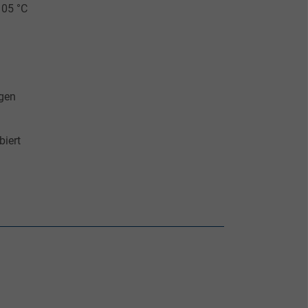
05 °C
agen
iert