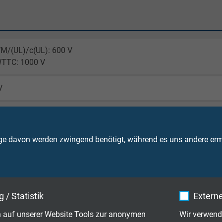
M/(UL)/c(UL): 600 V
WTTC: 1000 V
V
d
M: bis +105°C
ge davon werden zwingend benötigt, während es uns andere ermö
M nicht bewegt: -40°C
c(UL)/CSA-AWM:+90 °C
 / Statistik
Externe
 auf unserer Website Tools zur anonymen
Wir verwend
T4 + c(UL) FT1, FT2, FT4