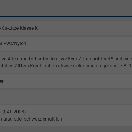
 Cu-Litze Klasse K
al PVC/Nylon
ze Adern mit fortlaufendem, weißem Ziffernaufdruck* und ein g
staben-Ziffern-Kombination abwechselnd und umgekehrt, z.B. 
gen
e (RAL 2003)
n grau oder schwarz erhältlich