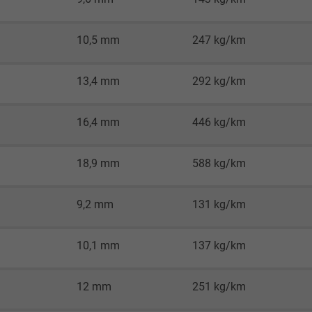
Google LLC
10,5 mm
247 kg/km
1 Minute
13,4 mm
292 kg/km
Cookie von Google für Website-Analysen.
Erzeugt statistische Daten darüber, wie der
16,4 mm
446 kg/km
Besucher die Website nutzt.
18,9 mm
588 kg/km
IDE, Google DoubleClick
Google LLC
9,2 mm
131 kg/km
1 Jahr
10,1 mm
137 kg/km
Wird verwendet, um die Aktionen eines
Benutzers auf der Website zu
12 mm
251 kg/km
Werbezwecken zu registrieren und zu