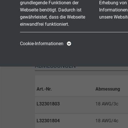
grundlegende Funktionen der
Erhebung von 
Webseite benötigt. Dadurch ist
Informationen
Ölbeständigkeit I & II
ja
gewährleistet, dass die Webseite
unsere Websit
einwandfrei funktioniert.
Exposed Runs
ja
Name
cookie_optin
Name
Schadstofffreiheit
gemä
Cookie-Informationen
Anbieter
TYPO3
Anbieter
ABMESSUNGEN
Laufzeit
1 Jahr
Laufzeit
Enthält die
Zweck
gewählten Tracking-
Zweck
Art.-Nr.
Abmessung
Optin-Einstellungen.
L32301803
18 AWG/3c
Name
L32301804
18 AWG/4c
Anbieter