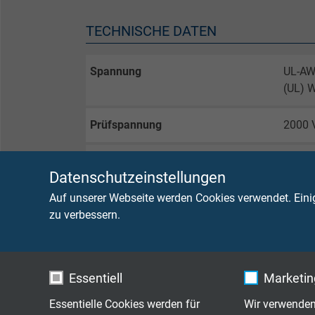
TECHNISCHE DATEN
Spannung
UL-AW
(UL) 
Prüfspannung
2000 
Mindestbiegeradius
7,5 x 
Datenschutzeinstellungen
Temperatur
UL-AW
Auf unserer Webseite werden Cookies verwendet. Eini
UL-AW
zu verbessern.
(UL)/
Cold Bend Test
-40°C
Essentiell
Marketing
Essentielle Cookies werden für
Wir verwenden
Brennverhalten
(UL) F