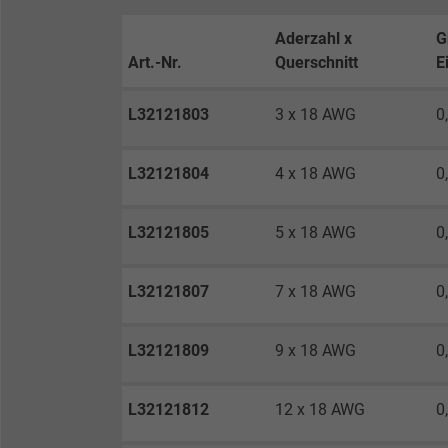
Laufzeit
Aderzahl x
G
Art.-Nr.
Querschnitt
E
Zweck
L32121803
3 x 18 AWG
0
L32121804
4 x 18 AWG
0
Name
L32121805
5 x 18 AWG
0
Anbieter
Laufzeit
L32121807
7 x 18 AWG
0
L32121809
9 x 18 AWG
0
Zweck
L32121812
12 x 18 AWG
0
Name