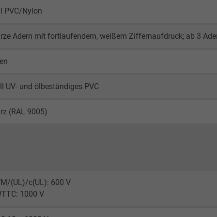
al PVC/Nylon
ze Adern mit fortlaufendem, weißem Ziffernaufdruck; ab 3 Adern
gen
ll UV- und ölbeständiges PVC
rz (RAL 9005)
M/(UL)/c(UL): 600 V
WTTC: 1000 V