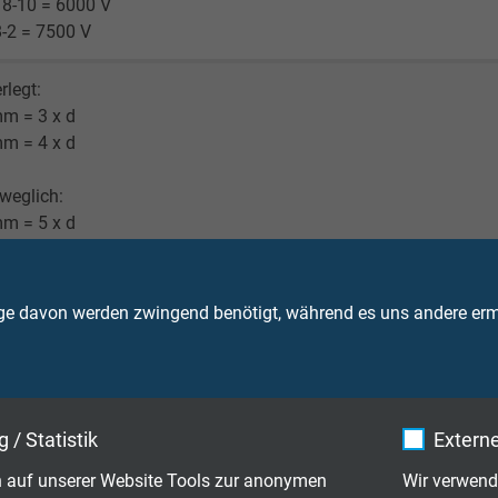
8-10 = 6000 V
-2 = 7500 V
rlegt:
mm = 3 x d
mm = 4 x d
eweglich:
mm = 5 x d
mm = 6 x d
lexibel: 10 x d
ge davon werden zwingend benötigt, während es uns andere ermö
^7 cJ/kg
M: bis +105°C
 / Statistik
Externe
M nicht bewegt: -25°C
(UL): bis +90°C
 auf unserer Website Tools zur anonymen
Wir verwend