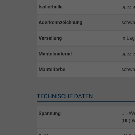
Isolierhülle
spezi
Aderkennzeichnung
schwar
Verseilung
in La
Mantelmaterial
spezie
Mantelfarbe
schwa
TECHNISCHE DATEN
Spannung
UL-AW
(UL) 