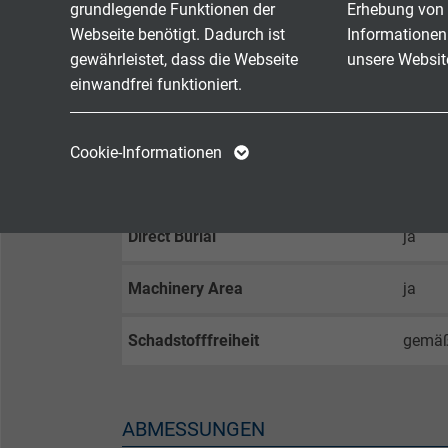
grundlegende Funktionen der
Erhebung von 
Brennverhalten
(UL) F
Webseite benötigt. Dadurch ist
Informationen
gewährleistet, dass die Webseite
unsere Websit
Ölbeständigkeit I
ja
einwandfrei funktioniert.
UV-Beständigkeit
ja
Name
cookie_optin
Name
Cookie-Informationen
Anbieter
TYPO3
Anbieter
Exposed Runs
ja
Laufzeit
1 Jahr
Laufzeit
Direct Burial
ja
Enthält die
Machinery Area
ja
Zweck
gewählten Tracking-
Zweck
Optin-Einstellungen.
Schadstofffreiheit
gemä
Name
ABMESSUNGEN
Anbieter