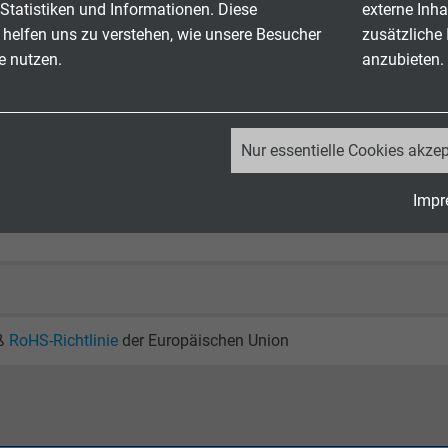
Statistiken und Informationen. Diese
externe Inha
T4 und c(UL) FT1, FT2, FT4
 helfen uns zu verstehen, wie unsere Besucher
zusätzliche
e nutzen.
anzubieten.
_ga, Google Analytics
Nur essentielle Cookies akzep
Google LLC
Impr
2 Jahre
Cookie von Google für Website-Analysen.
Erzeugt statistische Daten darüber, wie der
Besucher die Website nutzt.
ß
RoHS-Richtlinie
der Europäischen Union
_ga_JL6KH9WKZ9, Google Analytics
Google LLC