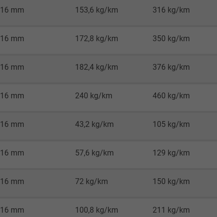
,16 mm
153,6 kg/km
316 kg/km
Google LLC
,16 mm
172,8 kg/km
350 kg/km
1 Minute
Cookie von Google für Website-Analysen.
,16 mm
182,4 kg/km
376 kg/km
Erzeugt statistische Daten darüber, wie der
Besucher die Website nutzt.
,16 mm
240 kg/km
460 kg/km
IDE, Google DoubleClick
,16 mm
43,2 kg/km
105 kg/km
Google LLC
,16 mm
57,6 kg/km
129 kg/km
1 Jahr
,16 mm
72 kg/km
150 kg/km
Wird verwendet, um die Aktionen eines
Benutzers auf der Website zu
Werbezwecken zu registrieren und zu
,16 mm
100,8 kg/km
211 kg/km