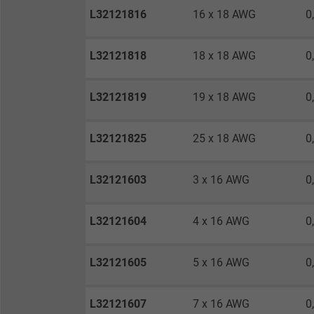
L32121816
16 x 18 AWG
0
Anbieter
L32121818
18 x 18 AWG
0
Laufzeit
L32121819
19 x 18 AWG
0
Zweck
L32121825
25 x 18 AWG
0
Name
L32121603
3 x 16 AWG
0
Anbieter
L32121604
4 x 16 AWG
0
Laufzeit
L32121605
5 x 16 AWG
0
Zweck
L32121607
7 x 16 AWG
0