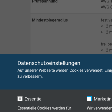
Prüfspannung
AWG 1
AWG 8
Mindestbiegeradius
fest ve
< 12 
> 12 
frei b
< 12 
> 12 
Datenschutzeinstellungen
dauerf
Auf unserer Webseite werden Cookies verwendet. Eini
zu verbessern.
Strahlenbeständigkeit
8 x 10
Temperatur
UL-AW
Essentiell
Marketing
UL-AW
(UL)/c
Essentielle Cookies werden für
Wir verwenden