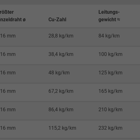
2 Jahre
rößter
Leitungs-
inzeldraht ø
Cu-Zahl
gewicht ≈
Cookie von Google für Website-Analysen.
Erzeugt statistische Daten darüber, wie der
,16 mm
28,8 kg/km
84 kg/km
Besucher die Website nutzt.
,16 mm
38,4 kg/km
100 kg/km
_gid, Google Analytics
,16 mm
48 kg/km
125 kg/km
Google LLC
1 Tag
,16 mm
67,2 kg/km
165 kg/km
Cookie von Google für Website-Analysen.
,16 mm
86,4 kg/km
210 kg/km
Erzeugt statistische Daten darüber, wie der
Besucher die Website nutzt.
,16 mm
115,2 kg/km
232 kg/km
_gat_UA-4852692-1, Google Analytics