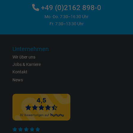
Cookie von Google für Website-Analysen.
+49 (0)2162 898-0
Zweck
Erzeugt statistische Daten darüber, wie der
Mo.-Do. 7:30–16:30 Uhr
Besucher die Website nutzt.
Fr. 7:30–13:30 Uhr
Name
IDE, Google DoubleClick
Unternehmen
Anbieter
Google LLC
Wir über uns
Jobs & Karriere
Laufzeit
1 Jahr
Kontakt
Wird verwendet, um die Aktionen eines
News
Zweck
Benutzers auf der Website zu Werbezweck
zu registrieren und zu melden.
Name
test_cookie, Google DoubleClick
Anbieter
Google LLC