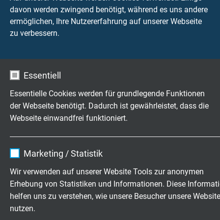
davon werden zwingend benötigt, während es uns andere
Dauerflexible TPE/PUR-Steuerleitung mit nummerierten
ermöglichen, Ihre Nutzererfahrung auf unserer Webseite
Adern und Cu-Gesamtabschirmung
zu verbessern.
Essentiell
Essentielle Cookies werden für grundlegende Funktionen
SABdynamic 900 Control
der Webseite benötigt. Dadurch ist gewährleistet, dass die
Dauerflexible PUR-Steuerleitung, robust, ölbeständig und
Webseite einwandfrei funktioniert.
flammwidrig
Name
cookie_optin
Marketing / Statistik
Anbieter
TYPO3
Wir verwenden auf unserer Website Tools zur anonymen
Erhebung von Statistiken und Informationen. Diese Informat
Laufzeit
1 Jahr
helfen uns zu verstehen, wie unsere Besucher unsere Websit
SABdynamic 900 Control C
nutzen.
Enthält die gewählten Tracking-Optin-
Dauerflexible SABIX®/PUR-Steuerleitung, robust,
Zweck