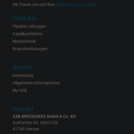
Wir freuen uns auf Ihre
Bewertung auf Google
Laufzeit
15 Minuten
Produkte
Enthält eine zufällig generierte Benutzer-ID.
Flexible Leitungen
Mithilfe dieser ID kann Google den Nutzer 
Kabelkonfektion
Zweck
verschiedenen Websites
Messtechnik
domänenübergreifend erkennen und
Branchenlösungen
personalisierte Werbung anzeigen.
Service
bkdwCNfVtWgQ67qT8AM,49021628980,
Name
Downloads
Google Ad Conversion Tracking
Allgemeine Informationen
My SAB
Anbieter
Google LLC, Google Ads
Laufzeit
Persistent
Kontakt
SAB BRÖCKSKES GmbH & Co. KG
Zweck
Dies ist ein Conversion Tracking-Service.
Grefrather Str. 204-212b
41749 Viersen