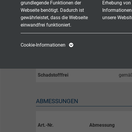
grundlegende Funktionen der
Erhebung von 
beweg
Webseite benötigt. Dadurch ist
Informationen
* +150
gewährleistet, dass die Webseite
unsere Websit
einwandfrei funktioniert.
Temperaturbereich Adern
bis +1
Name
cookie_optin
Name
Ölbeständigkeit
sehr g
Cookie-Informationen
Anbieter
TYPO3
Anbieter
Kraftstoffbeständigkeit
gut
Laufzeit
1 Jahr
Laufzeit
Schadstofffrei
gemä
Enthält die
Zweck
gewählten Tracking-
Zweck
Optin-Einstellungen.
ABMESSUNGEN
Name
Art.-Nr.
Abmessung
Anbieter