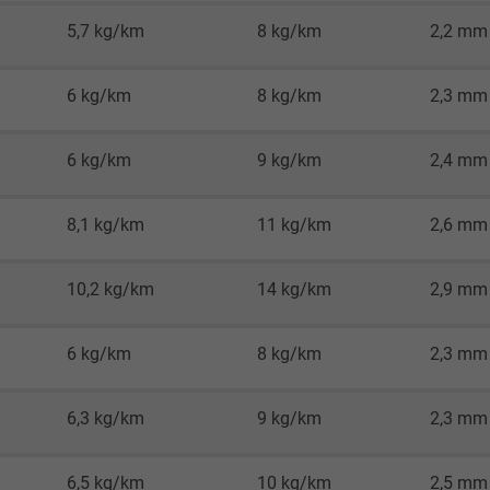
5,7 kg/km
8 kg/km
2,2 mm
2 Jahre
Cookie von Google für Website-Analysen.
6 kg/km
8 kg/km
2,3 mm
Erzeugt statistische Daten darüber, wie der
Besucher die Website nutzt.
6 kg/km
9 kg/km
2,4 mm
_gid, Google Analytics
8,1 kg/km
11 kg/km
2,6 mm
Google LLC
10,2 kg/km
14 kg/km
2,9 mm
1 Tag
6 kg/km
8 kg/km
2,3 mm
Cookie von Google für Website-Analysen.
Erzeugt statistische Daten darüber, wie der
Besucher die Website nutzt.
6,3 kg/km
9 kg/km
2,3 mm
_gat_UA-4852692-1, Google Analytics
6,5 kg/km
10 kg/km
2,5 mm