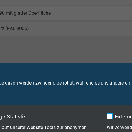
0 mit glatter Oberfläche
rz (RAL 9005)
48 V
ge davon werden zwingend benötigt, während es uns andere ermö
Ader 600 V
Schirm 600 V
erlegt: 2 x d (Einmalbiegung)
eweglich: 10 x d
 / Statistik
Externe
 auf unserer Website Tools zur anonymen
Wir verwend
bewegt*: -50/+150 °C