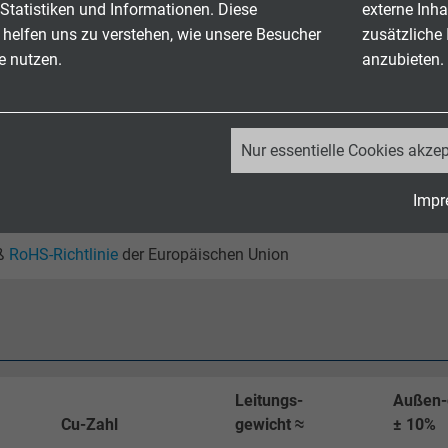
Statistiken und Informationen. Diese
externe Inha
t*: -40/+150 °C
 helfen uns zu verstehen, wie unsere Besucher
zusätzliche
 °C – bis zu 3000 Stunden
e nutzen.
anzubieten.
80 °C (kurzzeitig bis +205 °C)
_ga, Google Analytics
ut -
TMPU nach EN 50363-10-2
Nur essentielle Cookies akzep
Google LLC
Impr
2 Jahre
ß
RoHS-Richtlinie
der Europäischen Union
Cookie von Google für Website-Analysen.
Erzeugt statistische Daten darüber, wie der
Besucher die Website nutzt.
_ga_JL6KH9WKZ9, Google Analytics
Leitungs-
Außen-
Cu-Zahl
gewicht ≈
± 10%
Google LLC