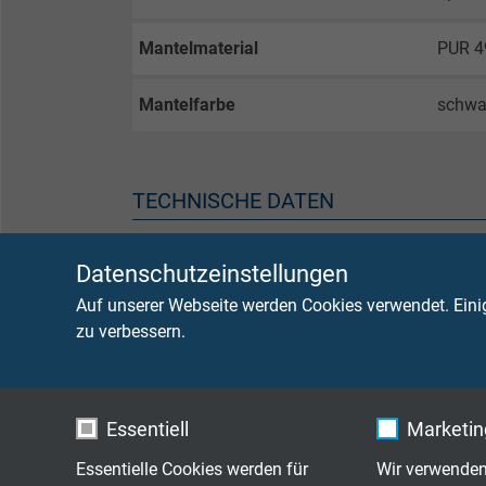
Mantelmaterial
PUR 49
Mantelfarbe
schwa
TECHNISCHE DATEN
Betriebsspitzenspannung
max. 
Datenschutzeinstellungen
Auf unserer Webseite werden Cookies verwendet. Eini
Prüfspannung
Ader/
zu verbessern.
Ader/
Mindestbiegeradius
fest v
frei b
Essentiell
Marketing
Essentielle Cookies werden für
Wir verwenden
Temperaturbereich Leitung
nicht 