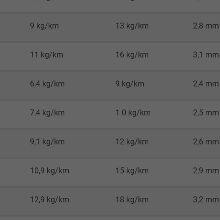
Google LLC
9 kg/km
13 kg/km
2,8 mm
1 Minute
11 kg/km
16 kg/km
3,1 mm
Cookie von Google für Website-Analysen.
Erzeugt statistische Daten darüber, wie der
6,4 kg/km
9 kg/km
2,4 mm
Besucher die Website nutzt.
7,4 kg/km
1 0 kg/km
2,5 mm
IDE, Google DoubleClick
Google LLC
9,1 kg/km
12 kg/km
2,6 mm
1 Jahr
10,9 kg/km
15 kg/km
2,9 mm
Wird verwendet, um die Aktionen eines
Benutzers auf der Website zu
12,9 kg/km
18 kg/km
3,2 mm
Werbezwecken zu registrieren und zu