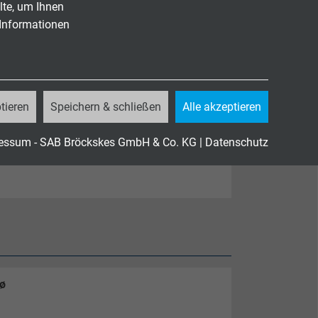
lte, um Ihnen
 Informationen
tieren
Speichern & schließen
Alle akzeptieren
essum - SAB Bröckskes GmbH & Co. KG
|
Datenschutz
ø