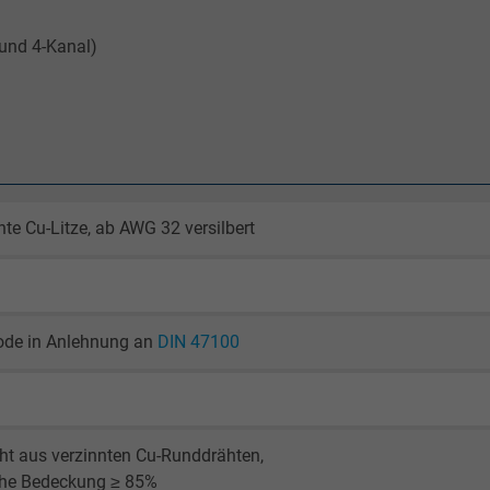
und 4-Kanal)
nte Cu-Litze, ab AWG 32 versilbert
ode in Anlehnung an
DIN 47100
ht aus verzinnten Cu-Runddrähten,
che Bedeckung ≥ 85%