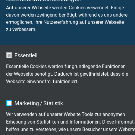
Chemische Beständigkeit
Auf unserer Webseite werden Cookies verwendet. Einige
gut gegen Säuren, Laugen, Lösungsmittel,
davon werden zwingend benötigt, während es uns andere
Hydraulikflüssigkeiten, etc.
ermöglichen, Ihre Nutzererfahrung auf unserer Webseite
zu verbessern.
Hydrolyse- und Mikrobenbeständigkeit
sehr gut -
nach EN 50363-10-2 + VDE 0207-363-
10-2
Essentiell
Essentielle Cookies werden für grundlegende Funktionen
UV- und Wetterbeständigkeit
sehr gut nach HD 605
der Webseite benötigt. Dadurch ist gewährleistet, dass die
Webseite einwandfrei funktioniert.
Salzwasserbeständigkeit
sehr gut nach UL 1309
Name
cookie_optin
Marketing / Statistik
Anbieter
TYPO3
Ozonbeständigkeit
Wir verwenden auf unserer Website Tools zur anonymen
sehr gut nach DIN EN 50396
Erhebung von Statistiken und Informationen. Diese Informat
Laufzeit
1 Jahr
helfen uns zu verstehen, wie unsere Besucher unsere Websit