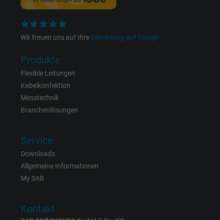
Name
_fbp, Facebook Pixel
Wir freuen uns auf Ihre
Bewertung auf Google
Anbieter
Facebook Ireland Ltd.
Produkte
Laufzeit
1 Jahr
Flexible Leitungen
Kabelkonfektion
Cookie von Facebook für Website-Analyse,
Zweck
Messtechnik
Anzeigenausrichtung und Anzeigenmessu
Branchenlösungen
Name
act, Facebook Pixel
Service
Anbieter
Facebook Ireland Ltd.
Downloads
Allgemeine Informationen
Laufzeit
1 Jahr
My SAB
Cookie von Facebook für Website-Analyse,
Zweck
Kontakt
Anzeigenausrichtung und Anzeigenmessu