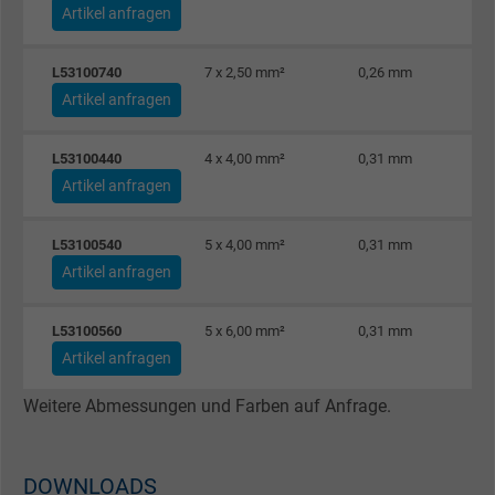
Laufzeit
1 Minute
Artikel anfragen
Cookie von Google für Website-Analysen.
L53100740
7 x 2,50 mm²
0,26 mm
Zweck
Erzeugt statistische Daten darüber, wie der
Artikel anfragen
Besucher die Website nutzt.
L53100440
4 x 4,00 mm²
0,31 mm
Name
IDE, Google DoubleClick
Artikel anfragen
Anbieter
Google LLC
L53100540
5 x 4,00 mm²
0,31 mm
Artikel anfragen
Laufzeit
1 Jahr
Wird verwendet, um die Aktionen eines
L53100560
5 x 6,00 mm²
0,31 mm
Zweck
Benutzers auf der Website zu Werbezweck
Artikel anfragen
zu registrieren und zu melden.
Weitere Abmessungen und Farben auf Anfrage.
Name
test_cookie, Google DoubleClick
DOWNLOADS