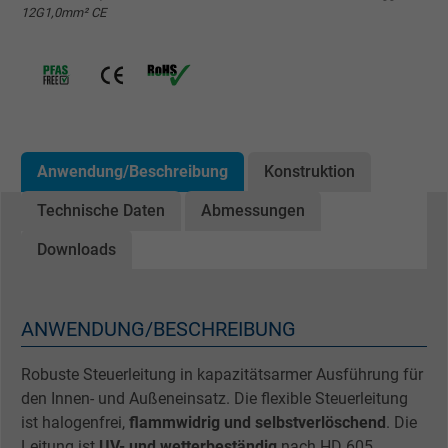
12G1,0mm² CE
Anwendung/Beschreibung
Konstruktion
Technische Daten
Abmessungen
Downloads
ANWENDUNG/BESCHREIBUNG
Robuste Steuerleitung in kapazitätsarmer Ausführung für
den Innen- und Außeneinsatz. Die flexible Steuerleitung
ist halogenfrei,
flammwidrig und selbstverlöschend
. Die
Leitung ist
UV- und wetterbeständig
nach HD 605,