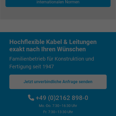
internationalen Normen
Name
_gat_UA-4852692-1, Google Analytics
Anbieter
Google LLC
Laufzeit
1 Minute
Hochflexible Kabel & Leitungen
exakt nach Ihren Wünschen
Cookie von Google für Website-Analysen.
Zweck
Erzeugt statistische Daten darüber, wie der
Familienbetrieb für Konstruktion und
Besucher die Website nutzt.
Fertigung seit 1947
Name
IDE, Google DoubleClick
Jetzt unverbindliche Anfrage senden
Anbieter
Google LLC
+49 (0)2162 898-0
Laufzeit
1 Jahr
Mo.-Do. 7:30–16:30 Uhr
Fr. 7:30–13:30 Uhr
Wird verwendet, um die Aktionen eines