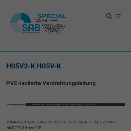
H05V2-K H05V-K
PVC-isolierte Verdrahtungsleitung
Aufdruck-Beispiel: SAB BRÖCKSKES · D-VIERSEN · < VDE > < HAR >
H05V2-K 0,5 mm² CE