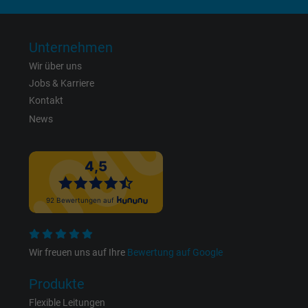
Zweck
Benutzers auf der Website zu Werbezweck
zu registrieren und zu melden.
Unternehmen
Wir über uns
Name
test_cookie, Google DoubleClick
Jobs & Karriere
Kontakt
Anbieter
Google LLC
News
Laufzeit
15 Minuten
Enthält eine zufällig generierte Benutzer-ID.
Mithilfe dieser ID kann Google den Nutzer 
Zweck
verschiedenen Websites
domänenübergreifend erkennen und
personalisierte Werbung anzeigen.
Wir freuen uns auf Ihre
Bewertung auf Google
bkdwCNfVtWgQ67qT8AM,49021628980,
Produkte
Name
Google Ad Conversion Tracking
Flexible Leitungen