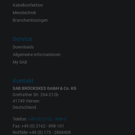
Kabelkonfektion
Anbieter
Google LLC, Google Ads
Messtechnik
Branchenlösungen
Laufzeit
Persistent
Zweck
Dies ist ein Conversion Tracking-Service.
Service
Downloads
Allgemeine Informationen
Name
bkdwCNfVtWgQ67qT8AM,49021628980_expire
My SAB
Anbieter
Google Ads Conversion Tracking, Google LLC
Kontakt
Laufzeit
Persistent
SAB BRÖCKSKES GmbH & Co. KG
Grefrather Str. 204-212b
Zweck
Dies ist ein Conversion Tracking-Service.
41749 Viersen
Deutschland
Name
NID, Google Maps
Telefon:
+49 (0) 2162 - 898-0
Fax: +49 (0) 2162 - 898-101
Anbieter
Google LLC
Notfälle: +49 (0) 173 - 2868408