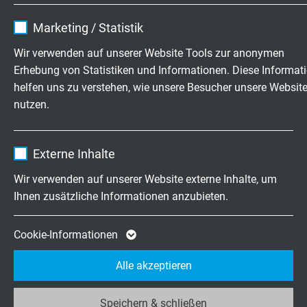
bewegt: +5/+90°C
Name
cookie_optin
Marketing / Statistik
Brennverhalten
Anbieter
TYPO3
Wir verwenden auf unserer Website Tools zur anonymen
flammhemmend und selbstverlöschend nach
IEC
Erhebung von Statistiken und Informationen. Diese Informat
60332-1-2 + VDE 0482-332-1-2
Laufzeit
1 Jahr
helfen uns zu verstehen, wie unsere Besucher unsere Websit
nutzen.
Enthält die gewählten Tracking-Optin-
Schadstofffreiheit
Zweck
Einstellungen.
gemäß
RoHS-Richtlinie
der Europäischen Union
Name
_ga, Google Analytics
Externe Inhalte
Anbieter
Google LLC
Wir verwenden auf unserer Website externe Inhalte, um
ABMESSUNGEN
Ihnen zusätzliche Informationen anzubieten.
Laufzeit
2 Jahre
Art.-Nr.
Nennquerschnitt
Größter
Außen
Cookie von Google für Website-Analysen.
Cookie-Informationen
Einzeldraht
ca.
ø
Zweck
Erzeugt statistische Daten darüber, wie der
Alle akzeptieren
Besucher die Website nutzt.
L31470150
0,50 mm²
0,21 mm
2
Artikel anfragen
Speichern & schließen