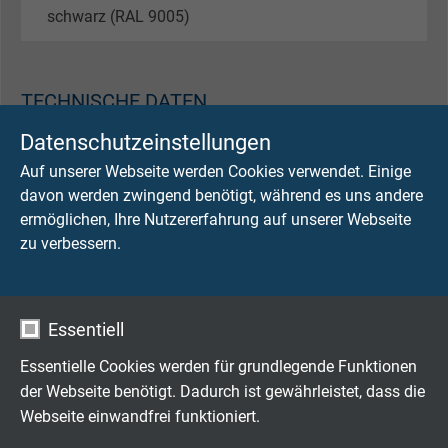
schwarz (RAL 9005)
TECHNISCHE DATEN
Datenschutzeinstellungen
Nennspannung
Auf unserer Webseite werden Cookies verwendet. Einige
Uo/U 300/500 V
davon werden zwingend benötigt, während es uns andere
ermöglichen, Ihre Nutzererfahrung auf unserer Webseite
Prüfspannung
zu verbessern.
2000 V
Mindestbiegeradius
Essentiell
fest verlegt: 4 x d
frei beweglich: 6 x d
Essentielle Cookies werden für grundlegende Funktionen
der Webseite benötigt. Dadurch ist gewährleistet, dass die
Temperaturbereich
Webseite einwandfrei funktioniert.
nicht bewegt: -40/+90°C