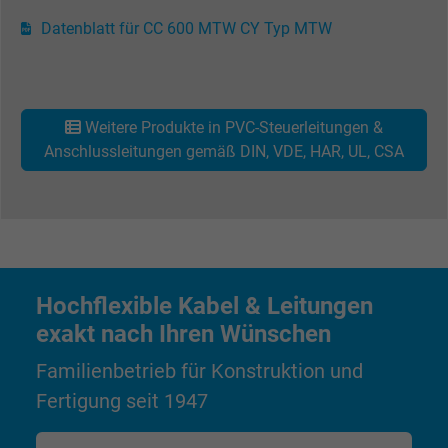
Datenblatt für CC 600 MTW CY Typ MTW
Name
datr, Facebook Pixel
Anbieter
Facebook Ireland Ltd.
Weitere Produkte in PVC-Steuerleitungen &
Laufzeit
1 Jahr
Anschlussleitungen gemäß DIN, VDE, HAR, UL, CSA
Cookie von Facebook für Website-Analyse,
Zweck
Anzeigenausrichtung und Anzeigenmessu
Name
fr, Facebook Pixel
Hochflexible Kabel & Leitungen
Anbieter
Facebook Ireland Ltd.
exakt nach Ihren Wünschen
Laufzeit
1 Jahr
Familienbetrieb für Konstruktion und
Fertigung seit 1947
Cookie von Facebook für Website-Analyse,
Zweck
Anzeigenausrichtung und Anzeigenmessu