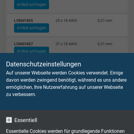
Artikel anfragen
L35601825
25 x 18 AWG
0,21 mm
Artikel anfragen
L35601827
27 x 18 AWG
0,21 mm
Artikel anfragen
Datenschutzeinstellungen
L35601837
37 x 18 AWG
0,21 mm
Auf unserer Webseite werden Cookies verwendet. Einige
Artikel anfragen
davon werden zwingend benötigt, während es uns andere
ermöglichen, Ihre Nutzererfahrung auf unserer Webseite
L35601850
50 x 18 AWG
0,21 mm
zu verbessern.
Artikel anfragen
L35601603
3 x 16 AWG
0,26 mm
Essentiell
Artikel anfragen
Essentielle Cookies werden für grundlegende Funktionen