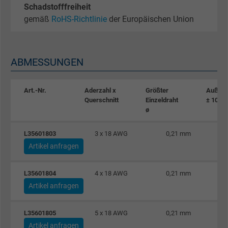
Schadstofffreiheit
gemäß
RoHS-Richtlinie
der Europäischen Union
ABMESSUNGEN
Art.-Nr.
Aderzahl x
Größter
Außen
Querschnitt
Einzeldraht
± 10%
ø
L35601803
3 x 18 AWG
0,21 mm
Artikel anfragen
L35601804
4 x 18 AWG
0,21 mm
Artikel anfragen
L35601805
5 x 18 AWG
0,21 mm
Artikel anfragen