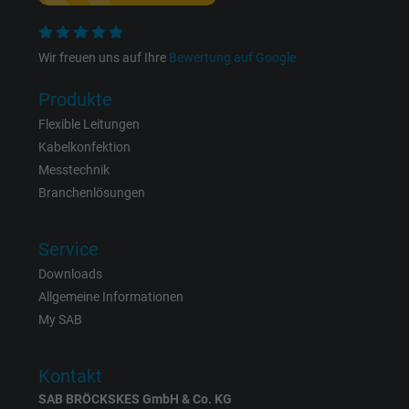
Name
presence, Facebook Pixel
Wir freuen uns auf Ihre
Bewertung auf Google
Anbieter
Facebook Ireland Ltd.
Produkte
Laufzeit
1 Jahr
Flexible Leitungen
Kabelkonfektion
Cookie von Facebook für Website-Analyse,
Messtechnik
Zweck
Anzeigenausrichtung und Anzeigenmessu
Branchenlösungen
Name
sb, Facebook Pixel
Service
Downloads
Anbieter
Facebook Ireland Ltd.
Allgemeine Informationen
My SAB
Laufzeit
1 Jahr
Cookie von Facebook für Website-Analyse,
Kontakt
Zweck
Anzeigenausrichtung und Anzeigenmessu
SAB BRÖCKSKES GmbH & Co. KG