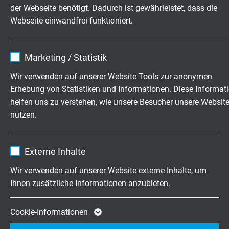
L35601604
4 x 16 AWG
0,26 mm
der Webseite benötigt. Dadurch ist gewährleistet, dass die
Artikel anfragen
Webseite einwandfrei funktioniert.
L35601605
5 x 16 AWG
0,26 mm
Name
cookie_optin
Marketing / Statistik
Artikel anfragen
Anbieter
TYPO3
Wir verwenden auf unserer Website Tools zur anonymen
L35601607
7 x 16 AWG
0,26 mm
Erhebung von Statistiken und Informationen. Diese Informat
Laufzeit
1 Jahr
Artikel anfragen
helfen uns zu verstehen, wie unsere Besucher unsere Websit
nutzen.
Enthält die gewählten Tracking-Optin-
Zweck
L35601608
8 x 16 AWG
0,26 mm
Einstellungen.
Artikel anfragen
Name
_ga, Google Analytics
Externe Inhalte
Anbieter
Google LLC
L35601609
9 x 16 AWG
0,26 mm
Wir verwenden auf unserer Website externe Inhalte, um
Artikel anfragen
Ihnen zusätzliche Informationen anzubieten.
Laufzeit
2 Jahre
L35601612
12 x 16 AWG
0,26 mm
Cookie von Google für Website-Analysen.
Cookie-Informationen
Artikel anfragen
Zweck
Erzeugt statistische Daten darüber, wie der