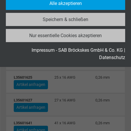
Alle akzeptieren
Besucher die Website nutzt.
L35601616
16 x 16 AWG
0,26 mm
Artikel anfragen
Speichern & schließen
Name
_ga_JL6KH9WKZ9, Google Analytics
L35601618
18 x 16 AWG
0,26 mm
Nur essentielle Cookies akzeptieren
Anbieter
Google LLC
Artikel anfragen
Laufzeit
2 Jahre
Impressum - SAB Bröckskes GmbH & Co. KG
|
L35601619
19 x 16 AWG
0,26 mm
Datenschutz
Artikel anfragen
Cookie von Google für Website-Analysen.
Zweck
Erzeugt statistische Daten darüber, wie der
Besucher die Website nutzt.
L35601625
25 x 16 AWG
0,26 mm
Artikel anfragen
Name
_gid, Google Analytics
L35601627
27 x 16 AWG
0,26 mm
Artikel anfragen
Anbieter
Google LLC
Laufzeit
1 Tag
L35601641
41 x 16 AWG
0,26 mm
Artikel anfragen