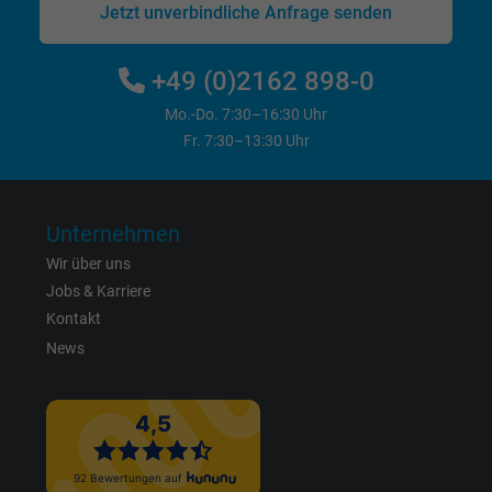
Jetzt unverbindliche Anfrage senden
Name
m_pixel_ration, Facebook Pixel
+49 (0)2162 898-0
Anbieter
Facebook Ireland Ltd.
Mo.-Do. 7:30–16:30 Uhr
Fr. 7:30–13:30 Uhr
Laufzeit
1 Jahr
Cookie von Facebook für Website-Analyse,
Zweck
Anzeigenausrichtung und Anzeigenmessu
Unternehmen
Wir über uns
Name
pl, Facebook Pixel
Jobs & Karriere
Kontakt
Anbieter
Facebook Ireland Ltd.
News
Laufzeit
1 Jahr
Cookie von Facebook für Website-Analyse,
Zweck
Anzeigenausrichtung und Anzeigenmessu