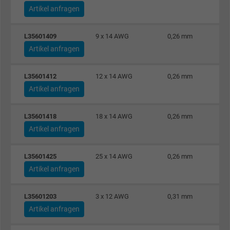
Artikel anfragen
Laufzeit
1 Jahr
Wird verwendet, um die Aktionen eines
L35601409
9 x 14 AWG
0,26 mm
Zweck
Benutzers auf der Website zu Werbezweck
Artikel anfragen
zu registrieren und zu melden.
L35601412
12 x 14 AWG
0,26 mm
Artikel anfragen
Name
test_cookie, Google DoubleClick
Anbieter
Google LLC
L35601418
18 x 14 AWG
0,26 mm
Artikel anfragen
Laufzeit
15 Minuten
L35601425
25 x 14 AWG
0,26 mm
Enthält eine zufällig generierte Benutzer-ID.
Artikel anfragen
Mithilfe dieser ID kann Google den Nutzer 
Zweck
verschiedenen Websites
L35601203
3 x 12 AWG
0,31 mm
domänenübergreifend erkennen und
Artikel anfragen
personalisierte Werbung anzeigen.