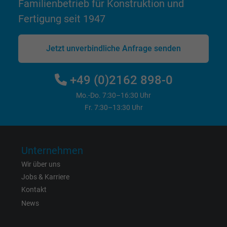
Familienbetrieb für Konstruktion und
Laufzeit
1 Tag
Fertigung seit 1947
Cookie von Google für Website-Analysen.
Zweck
Erzeugt statistische Daten darüber, wie der
Jetzt unverbindliche Anfrage senden
Besucher die Website nutzt.
+49 (0)2162 898-0
Name
_gat_UA-4852692-1, Google Analytics
Mo.-Do. 7:30–16:30 Uhr
Fr. 7:30–13:30 Uhr
Anbieter
Google LLC
Laufzeit
1 Minute
Unternehmen
Cookie von Google für Website-Analysen.
Wir über uns
Zweck
Erzeugt statistische Daten darüber, wie der
Jobs & Karriere
Besucher die Website nutzt.
Kontakt
News
Name
IDE, Google DoubleClick