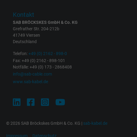
personalisierte Werbung anzeigen.
Kontakt
SAB BRÖCKSKES GmbH & Co. KG
bkdwCNfVtWgQ67qT8AM,49021628980,
Name
Grefrather Str. 204-212b
Google Ad Conversion Tracking
41749 Viersen
Deutschland
Anbieter
Google LLC, Google Ads
Telefon:
+49 (0) 2162 - 898-0
Laufzeit
Persistent
Fax: +49 (0) 2162 - 898-101
Notfälle: +49 (0) 173 - 2868408
Zweck
Dies ist ein Conversion Tracking-Service.
info@sab-cable.com
www.sab-kabel.de
Name
bkdwCNfVtWgQ67qT8AM,49021628980_expire
Anbieter
Google Ads Conversion Tracking, Google LLC
Laufzeit
Persistent
© 2026 SAB Bröckskes GmbH & Co. KG |
sab-kabel.de
Zweck
Dies ist ein Conversion Tracking-Service.
Impressum
Datenschutz