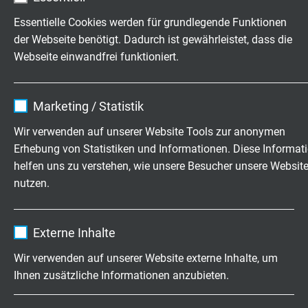
Essentielle Cookies werden für grundlegende Funktionen
der Webseite benötigt. Dadurch ist gewährleistet, dass die
CC 600 CY T
Webseite einwandfrei funktioniert.
PVC-Steuerleitung mit nummerierten Adern und
erweitertem Temperaturbereich und Cu-
Name
cookie_optin
Gesamtabschirmung
Marketing / Statistik
Anbieter
TYPO3
Wir verwenden auf unserer Website Tools zur anonymen
Erhebung von Statistiken und Informationen. Diese Informat
Laufzeit
1 Jahr
helfen uns zu verstehen, wie unsere Besucher unsere Websit
nutzen.
Enthält die gewählten Tracking-Optin-
Zweck
Einstellungen.
CC 600 MTW Typ MTW
Name
_ga, Google Analytics
PVC-Steuerleitung und Machine-Tool Cable mit
Externe Inhalte
nummerierten Adern nach NFPA 79 für Industrieanlagen,
Anbieter
Google LLC
Wir verwenden auf unserer Website externe Inhalte, um
gemäß UL/(UL)/CSA
Ihnen zusätzliche Informationen anzubieten.
Laufzeit
2 Jahre