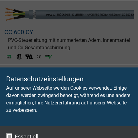
CC 600 CY
PVC-Steuerleitung mit nummerierten Adern, Innenmantel
und Cu-Gesamtabschirmung
Datenschutzeinstellungen
Auf unserer Webseite werden Cookies verwendet. Einige
davon werden zwingend benötigt, während es uns andere
CC 600 T
ermöglichen, Ihre Nutzererfahrung auf unserer Webseite
PVC-Steuerleitung mit nummerierten Adern und
zu verbessern.
erweitertem Temperaturbereich
Essentiell