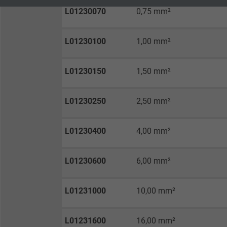
Laufzeit
1 Jahr
Laufzeit
L01230070
0,75 mm²
Enthält die
Zweck
gewählten Tracking-
Zweck
L01230100
1,00 mm²
Optin-Einstellungen.
L01230150
1,50 mm²
Name
L01230250
2,50 mm²
Anbieter
Laufzeit
L01230400
4,00 mm²
L01230600
6,00 mm²
Zweck
L01231000
10,00 mm²
Name
L01231600
16,00 mm²