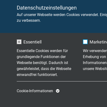
Datenschutzeinstellungen
Halogenfreiheit
nach 
Auf unserer Webseite werden Cookies verwendet. Eini
zu verbessern.
Brennverhalten
flamm
Korrosivität der Brandgase
IEC 60
Essentiell
Marketing
Schadstofffreiheit
gemä
Essentielle Cookies werden für
Wir verwenden
grundlegende Funktionen der
Erhebung von 
Webseite benötigt. Dadurch ist
Informationen
ABMESSUNGEN
gewährleistet, dass die Webseite
unsere Websit
einwandfrei funktioniert.
Art.-Nr.
Nennquerschnitt
Name
cookie_optin
Name
Cookie-Informationen
Anbieter
TYPO3
Anbieter
L01230050
0,50 mm²