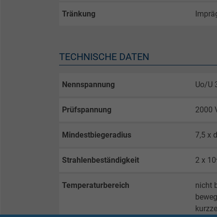
Tränkung
Imprä
TECHNISCHE DATEN
Nennspannung
Uo/U 
Prüfspannung
2000 
Mindestbiegeradius
7,5 x 
Strahlenbeständigkeit
2 x 10
Temperaturbereich
nicht 
beweg
kurzze