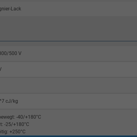
gnier-Lack
300/500 V
V
d
^7 cJ/kg
bewegt: -40/+180°C
t: -25/+180°C
itig: +250°C