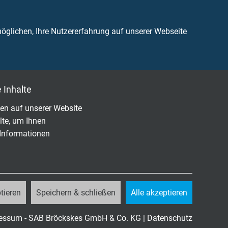
glichen, Ihre Nutzererfahrung auf unserer Webseite
82-332-1-2
 korrosiven Brandgasen
 Inhalte
en auf unserer Website
lte, um Ihnen
 Informationen
Außen-ø
± 10%
tieren
Speichern & schließen
Alle akzeptieren
2,4 mm
Artikel anfragen
essum - SAB Bröckskes GmbH & Co. KG
|
Datenschutz