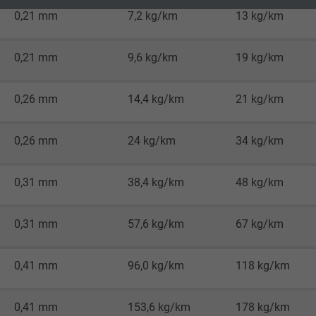
2 Jahre
0,21 mm
7,2 kg/km
13 kg/km
Cookie von Google für Website-Analysen.
Erzeugt statistische Daten darüber, wie der
0,21 mm
9,6 kg/km
19 kg/km
Besucher die Website nutzt.
0,26 mm
14,4 kg/km
21 kg/km
_ga_JL6KH9WKZ9, Google Analytics
0,26 mm
24 kg/km
34 kg/km
Google LLC
2 Jahre
0,31 mm
38,4 kg/km
48 kg/km
Cookie von Google für Website-Analysen.
0,31 mm
57,6 kg/km
67 kg/km
Erzeugt statistische Daten darüber, wie der
Besucher die Website nutzt.
0,41 mm
96,0 kg/km
118 kg/km
_gid, Google Analytics
0,41 mm
153,6 kg/km
178 kg/km