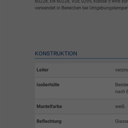
60228, EN 60228, VDE 0295, Klasse 5 wird zur
verwendet in Bereichen bei Umgebungstemper
KONSTRUKTION
Leiter
verzin
Isolierhülle
Besile
nach 
Mantelfarbe
weiß
Beflechtung
Glass