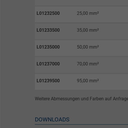
Anbieter
L01232500
25,00 mm²
Laufzeit
L01233500
35,00 mm²
Zweck
L01235000
50,00 mm²
Name
L01237000
70,00 mm²
Anbieter
L01239500
95,00 mm²
Laufzeit
Weitere Abmessungen und Farben auf Anfrage
Zweck
DOWNLOADS