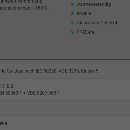
 inneren Verdrahtung
wärmebeständig
aturen bis max. +180°C.
flexibel
Glasseiden-Geflecht
PFAS-frei
nte Cu-Litze nach IEC 60228, VDE 0295, Klasse 5
n® EI2
EN 50363-1 + VDE 0207-363-1
eide