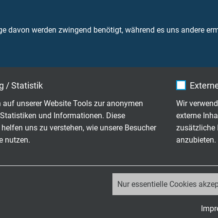
IEC 60754-1 + VDE 0482-754-1
ge davon werden zwingend benötigt, während es uns andere ermö
hemmend und selbstverlöschend nach
IEC 60332-1-2 + VDE 04
754-2 + VDE 0482-754-2 werden erfüllt - keine Entwicklung von
 / Statistik
Externe
ß
RoHS-Richtlinie
der Europäischen Union
 auf unserer Website Tools zur anonymen
Wir verwend
Statistiken und Informationen. Diese
externe Inha
 helfen uns zu verstehen, wie unsere Besucher
zusätzliche
e nutzen.
anzubieten.
Größter
Leitungs-
Einzeldraht ø
Cu-Zahl
gewicht ≈
_ga, Google Analytics
Nur essentielle Cookies akzep
Google LLC
0,21 mm
4,8 kg/km
11 kg/km
Impr