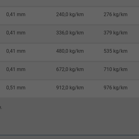
Google LLC
0,41 mm
240,0 kg/km
276 kg/km
1 Tag
Cookie von Google für Website-Analysen.
0,41 mm
336,0 kg/km
379 kg/km
Erzeugt statistische Daten darüber, wie der
Besucher die Website nutzt.
0,41 mm
480,0 kg/km
535 kg/km
_gat_UA-4852692-1, Google Analytics
0,41 mm
672,0 kg/km
710 kg/km
Google LLC
0,51 mm
912,0 kg/km
976 kg/km
1 Minute
.
Cookie von Google für Website-Analysen.
Erzeugt statistische Daten darüber, wie der
Besucher die Website nutzt.