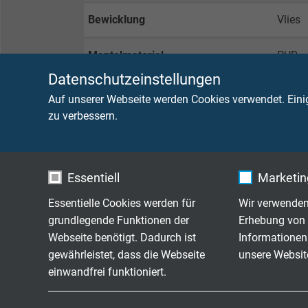
Bewicklung
Vlies
Mantelmaterial
PUR
Datenschutzeinstellungen
Mantelfarbe
grün (
Auf unserer Webseite werden Cookies verwendet. Eini
zu verbessern.
TECHNISCHE DATEN
Essentiell
Marketing
Betriebsspitzenspannung
max. 
Essentielle Cookies werden für
Wir verwenden
grundlegende Funktionen der
Erhebung von 
Flammtest
UL Hor
Webseite benötigt. Dadurch ist
Informationen
gewährleistet, dass die Webseite
unsere Websit
UL Style
20549
einwandfrei funktioniert.
Anwendung
für E
Name
cookie_optin
Name