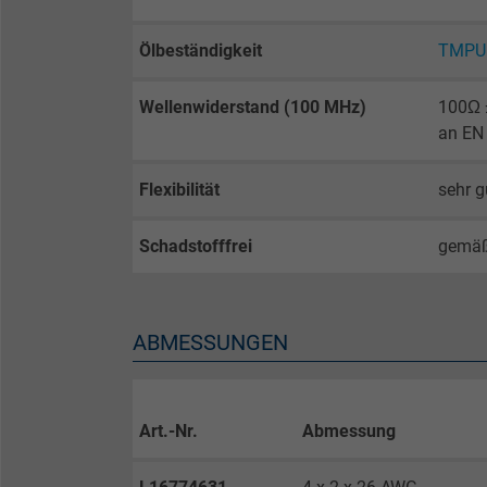
Ölbeständigkeit
TMPU 
Name
Anbieter
Wellenwiderstand (100 MHz)
100Ω ±
an EN
Laufzeit
Flexibilität
sehr g
Zweck
Schadstofffrei
gemä
Name
ABMESSUNGEN
Anbieter
Laufzeit
Art.-Nr.
Abmessung