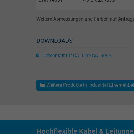
L16774631
4 x 2 x 26 AWG
Zweck
Weitere Abmessungen und Farben auf Anfrage
Name
DOWNLOADS
Anbieter
Datenblatt für CATLine CAT 6A S
Laufzeit
Zweck
Weitere Produkte in Industrial Ethernet-Le
Name
Anbieter
Hochflexible Kabel & Leitung