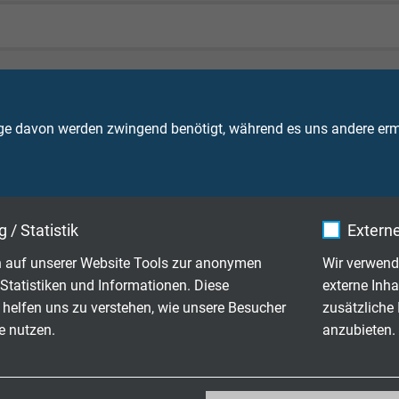
ähnlich RAL 6018)
ge davon werden zwingend benötigt, während es uns andere ermö
 / Statistik
Externe
90 V
 auf unserer Website Tools zur anonymen
Wir verwend
Statistiken und Informationen. Diese
externe Inha
izontal Flame Test FT2
 helfen uns zu verstehen, wie unsere Besucher
zusätzliche
e nutzen.
anzubieten.
therCAT- und EtherNET/IP-Anwendungen geeignet
_ga, Google Analytics