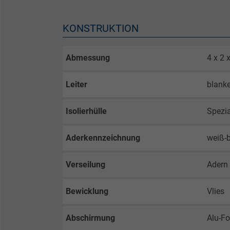
KONSTRUKTION
Abmessung
4 x 2
Leiter
blanke
Isolierhülle
Spezi
Aderkennzeichnung
weiß-b
Verseilung
Adern 
Bewicklung
Vlies
Abschirmung
Alu-Fo