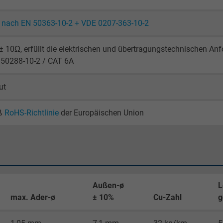
nach EN 50363-10-2 + VDE 0207-363-10-2
_gid, Google Analytics
Google LLC
 10Ω, erfüllt die elektrischen und übertragungstechnischen A
 50288-10-2 / CAT 6A
1 Tag
ut
Cookie von Google für Website-Analysen.
Erzeugt statistische Daten darüber, wie der
ß
RoHS-Richtlinie
der Europäischen Union
Besucher die Website nutzt.
_gat_UA-4852692-1, Google Analytics
Google LLC
Außen-ø
L
1 Minute
max. Ader-ø
± 10%
Cu-Zahl
g
Cookie von Google für Website-Analysen.