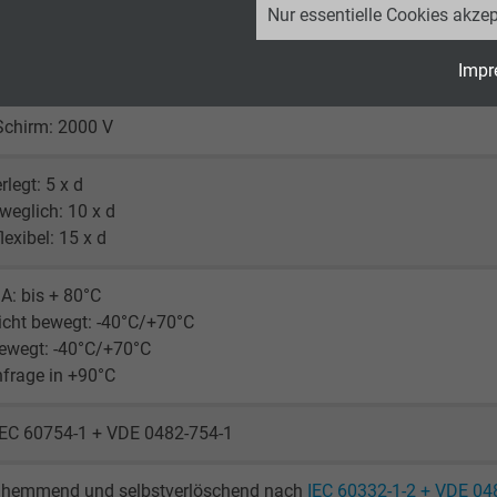
Nur essentielle Cookies akzep
Google LLC
Impr
Ader: 2000 V
2 Jahre
Schirm: 2000 V
Cookie von Google für Website-Analysen.
Erzeugt statistische Daten darüber, wie der
rlegt: 5 x d
Besucher die Website nutzt.
eweglich: 10 x d
lexibel: 15 x d
_ga_JL6KH9WKZ9, Google Analytics
A: bis + 80°C
icht bewegt: -40°C/+70°C
Google LLC
ewegt: -40°C/+70°C
frage in +90°C
2 Jahre
Cookie von Google für Website-Analysen.
IEC 60754-1 + VDE 0482-754-1
Erzeugt statistische Daten darüber, wie der
Besucher die Website nutzt.
hemmend und selbstverlöschend nach
IEC 60332-1-2 + VDE 04