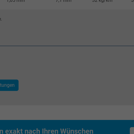
1,05 mm
7,1 mm
32 kg/km
5
Erzeugt statistische Daten darüber, wie der
Besucher die Website nutzt.
.
IDE, Google DoubleClick
Google LLC
1 Jahr
Wird verwendet, um die Aktionen eines
Benutzers auf der Website zu
itungen
Werbezwecken zu registrieren und zu
melden.
test_cookie, Google DoubleClick
Google LLC
en exakt nach Ihren Wünschen