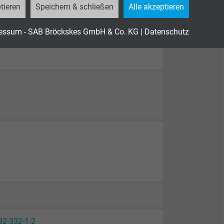
tieren
Speichern & schließen
Alle akzeptieren
essum - SAB Bröckskes GmbH & Co. KG
|
Datenschutz
82-332-1-2