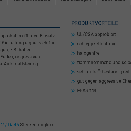
PRODUKTVORTEILE
UL/CSA approbiert
pprobation für den Einsatz
 6A Leitung eignet sich für
schleppkettenfähig
ngen, z.B. hohen
halogenfrei
Fetten, aggressiven
flammhemmend und selbs
er Automatisierung.
sehr gute Ölbeständigkeit
gut gegen aggressive Che
PFAS-frei
M12 / RJ45
Stecker möglich