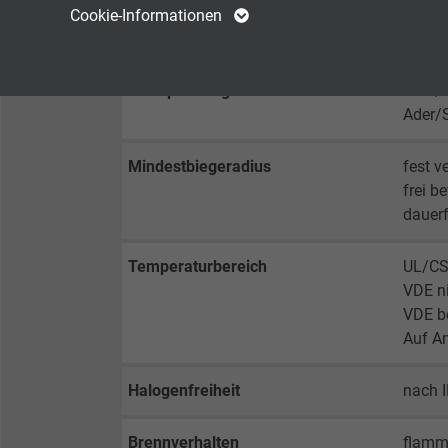
Cookie-Informationen
Spannung UL/CSA
300 V
Anbieter
TYPO3
Anbieter
Prüfspannung
Ader/
Laufzeit
1 Jahr
Laufzeit
Ader/
Enthält die
Zweck
gewählten Tracking-
Zweck
Mindestbiegeradius
fest ve
Optin-Einstellungen.
frei b
dauerf
Name
Temperaturbereich
UL/CS
VDE n
Anbieter
VDE b
Auf An
Laufzeit
Halogenfreiheit
nach 
Zweck
Brennverhalten
flamm